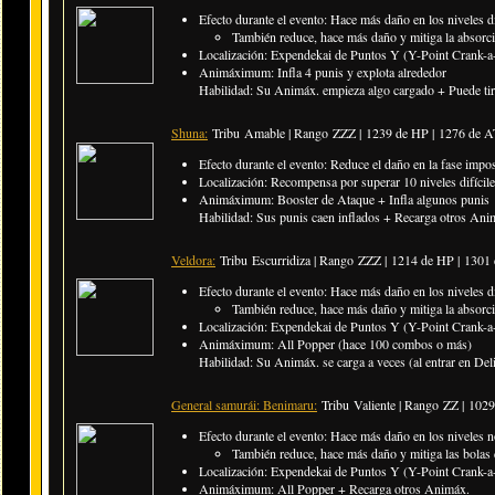
Efecto durante el evento: Hace más daño en los niveles di
También reduce, hace más daño y mitiga la absor
Localización: Expendekai de Puntos Y (Y-Point Crank-a-
Animáximum: Infla 4 punis y explota alrededor
Habilidad: Su Animáx. empieza algo cargado + Puede tira
Shuna:
Tribu Amable | Rango ZZZ |
1239 de HP | 1276 de 
Efecto durante el evento: Reduce el daño en la fase impos
Localización: Recompensa por superar 10 niveles difícile
Animáximum: Booster de Ataque + Infla algunos punis
Habilidad: Sus punis caen inflados + Recarga otros Anim
Veldora:
Tribu Escurridiza | Rango ZZZ |
1214 de HP | 1301
Efecto durante el evento: Hace más daño en los niveles di
También reduce, hace más daño y mitiga la absorc
Localización: Expendekai de Puntos Y (Y-Point Crank-a-
Animáximum: All Popper (hace 100 combos o más)
Habilidad: Su Animáx. se carga a veces (al entrar en Delir
General samurái: Benimaru:
Tribu Valiente | Rango ZZ |
1029
Efecto durante el evento: Hace más daño en los niveles n
También reduce, hace más daño y mitiga las bolas
Localización: Expendekai de Puntos Y (Y-Point Crank-a-
Animáximum: All Popper + Recarga otros Animáx.