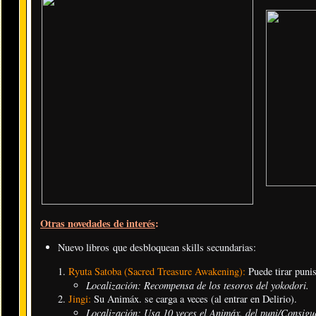
Otras novedades de interés
:
Nuevo libros que desbloquean skills secundarias:
Ryuta Satoba (Sacred Treasure Awakening):
Puede tirar punis
Localización: Recompensa de los tesoros del yokodori
.
Jingi:
Su Animáx. se carga a veces (al entrar en Delirio).
Localización: Usa 10 veces el Animáx. del puni
/Consigu