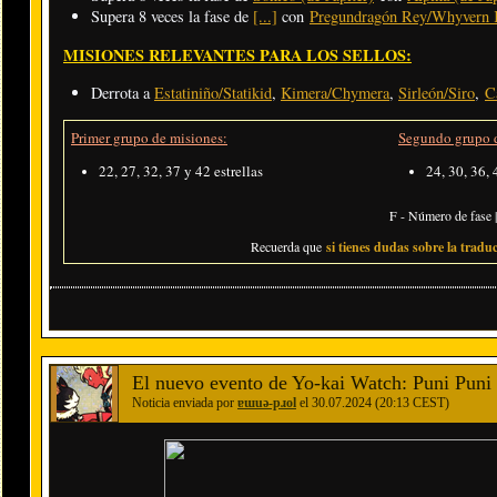
Supera 8 veces la fase de
[...]
con
Pregundragón Rey/Whyvern K
MISIONES RELEVANTES PARA LOS SELLOS:
Derrota a
Estatiniño/Statikid
,
Kimera/Chymera
,
Sirleón/Siro
,
C
Primer grupo de misiones:
Segundo grupo d
22, 27, 32, 37 y 42 estrellas
24, 30, 36, 
F - Número de fase |
Recuerda que
si tienes dudas sobre la traduc
El nuevo evento de Yo-kai Watch: Puni Puni 
Noticia enviada por
ɐɯuǝ-pɹol
el 30.07.2024 (20:13 CEST)