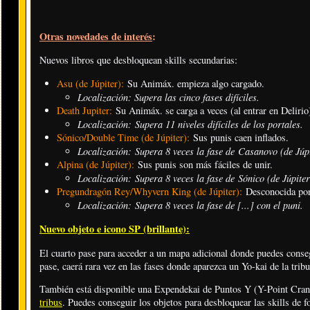
Otras novedades de interés
:
Nuevos libros que desbloquean skills secundarias:
Asu (de Júpiter):
Su Animáx. empieza algo cargado.
Localización: Supera las cinco fases difíciles.
Death Jupiter:
Su Animáx. se carga a veces (al entrar en Delirio
Localización: Supera 11 niveles difíciles de los portales.
Sónico/Double Time (de Júpiter):
Sus punis caen inflados.
Localización: Supera 8 veces la fase de Casanovo (de Júpi
Alpina (de Júpiter):
Sus punis son más fáciles de unir.
Localización: Supera 8 veces la fase de Sónico (de Júpite
Pregundragón Rey/Whyvern King (de Júpiter):
Desconocida por
Localización: Supera 8 veces la fase de [...] con el puni.
Nuevo objeto e icono SP (brillante):
El cuarto pase para acceder a un mapa adicional donde puedes conseg
pase, caerá rara vez en las fases donde aparezca un Yo-kai de la trib
También está disponible una Expendekai de Puntos Y (Y-Point Cran
tribus
. Puedes conseguir los objetos para desbloquear las skills de f