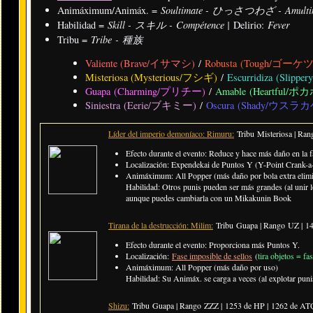
Soultimate - ひっさつわざ - Amulti
Animáximum/Animáx. =
Skill - スキル - Compétence |
Fever
Habilidad =
Delirio:
Tribe - 種族
Tribu =
Valiente (Brave/イサマシ)
/
Robusta (Tough/ゴーケ
Misteriosa (Mysterious/フシギ)
/
Escurridiza (Sli
Guapa (Charming/プリチー)
/
Amable (Heartful/ポ
Siniestra (Eerie/ブキミー)
/
Oscura (Shady/ウスラカ
Líder del imperio demoníaco: Rimuru:
Tribu Misteriosa | Ran
Efecto durante el evento: Reduce y hace más daño en la f
Localización: Expendekai de Puntos Y (Y-Point Crank-a-
Animáximum: All Popper (más daño por bola extra elim
Habilidad: Otros punis pueden ser más grandes (al unir 
aunque puedes cambiarla con un Mikakunin Book
Tirana de la destrucción: Milim:
Tribu Guapa | Rango UZ |
14
Efecto durante el evento: Proporciona más Puntos Y.
Localización:
Fase imposible de sellos
(
tira objetos = fa
Animáximum: All Popper (más daño por uso)
Habilidad: Su Animáx. se carga a veces (al explotar pun
Shizu:
Tribu Guapa | Rango ZZZ |
1253 de HP | 1262 de AT