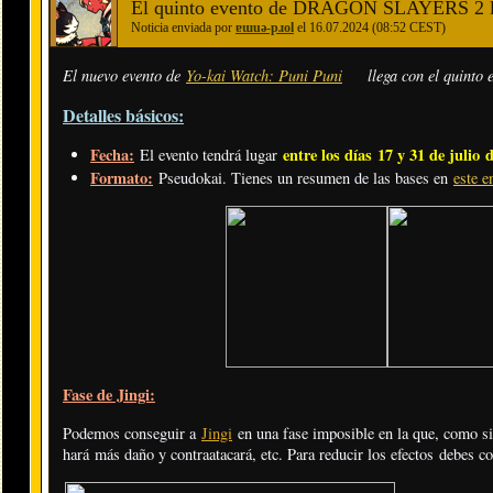
El quinto evento de DRAGON SLAYERS 2 lle
Noticia enviada por
ɐɯuǝ-pɹol
el 16.07.2024 (08:52 CEST)
El nuevo evento de
Yo-kai Watch: Puni Puni
llega con el quinto 
Detalles básicos:
Fecha:
entre los días
17 y 31 de julio
d
El evento tendrá lugar
Formato:
Pseudokai. Tienes un resumen de las bases en
este e
Fase de Jingi:
Podemos conseguir a
Jingi
en una fase imposible en la que, como s
hará más daño y contraatacará, etc. Para reducir los efectos debes c