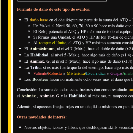
Fórmula de daño de este tipo de eventos:
daño base
El
en el ohajiki/punitto parte de la suma del ATQ 
Un Yo-kai al Nivel 50, 60, 70, 80 o 90 hace más daño que u
El Reloj potencia el ATQ y HP máximo de todo el equipo.
Si formas una Unidad, el ATQ y HP de los Yo-kai de dicha 
Al
romper el límite
, el ATQ y HP máximo aumenta consid
Animáximum
El
, al nivel 7 (Máx.), hace el doble de daño (x2.
Habilidad
La
, al nivel 5 (Máx.), hace algo más de daño (x1.4) 
Animáx. G
El
, al nivel 5 (Máx.), hace algo más de daño (x1.4)
Tribu
La
, si es más fuerte que la del enemigo, hace algo más d
Valiente
/
Robusta
»
Misteriosa
/
Escurridiza
»
Guapa
/
Amab
Boosters
Los
hacen normalmente ocho veces más el daño que ha
un
Conclusión: La suma de todos estos factores dan como resultado
Animáx
Animáx. G
Habilidad
el
.
,
y la
al máximo, ni tampoco co
Además, si aparecen franjas rojas en un ohajiki o misiones en punit
Otras novedades de interés
:
Nuevos objetos, iconos y libros que desbloquean skills secundar