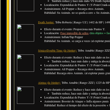
También reduce y hace más daño VS Death Jupiter 
Localización: Expendekai de Puntos Y (Y-Point Crank-a-
Animáximum: All Popper + Recarga otros Animáx.
Habilidad: Su Animáx. no se queda a cero + Su Animáx.
Death Jupiter:
Tribu Robusta | Rango UZ |
1402 de HP | 14
Efecto durante el evento: Proporciona más Puntos Y.
Localización:
Fase imposible de sellos
(
tira objetos = fa
Animáximum: Inflate/Tap Popper
Habilidad: Su Animáx. se carga a veces (al explotar punis
Sónico/Double Time (de Júpiter):
Tribu Amable | Rango ZZZ 
Efecto durante el evento: Reduce y hace más daño en los
También reduce, hace más daño y mitiga la absorci
Localización: Expendekai de Puntos Y (Y-Point Crank-a-
Animáximum: All Popper + Recarga otros Animáx.
Habilidad: Recarga otros Animáx. (al explotar punis gran
Alpina (de Júpiter):
Tribu Amable | Rango ZZZ |
1225 de HP
Efecto durante el evento: Reduce y hace más daño en los p
También reduce, hace más daño y mitiga la absorci
Localización: Expendekai de Puntos Y (Y-Point Crank-a-
Animáximum: Booster de Ataque + Infla algunos punis
Habilidad: Reduce el tiempo del efecto de la posesión + 