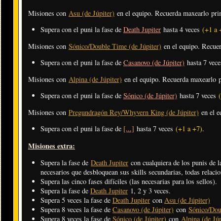
Misiones con
Asu (de Júpiter)
en el equipo. Recuerda maxearlo pr
Supera con el puni la fase de
Death Jupiter
hasta 4 veces
(+1 a 
Misiones con
Sónico/Double Time (de Júpiter)
en el equipo. Recue
Supera con el puni la fase de
Casanovo (de Júpiter)
hasta 7 vec
Misiones con
Alpina (de Júpiter)
en el equipo. Recuerda maxearlo 
Supera con el puni la fase de
Sónico (de Júpiter)
hasta 7 veces
Misiones con
Pregundragón Rey/Whyvern King (de Júpiter)
en el e
Supera con el puni la fase de
[...]
hasta 7 veces
(+1 a +7)
.
Misiones extra:
Supera la fase de
Death Jupiter
con cualquiera de los punis de l
necesarios que desbloquean sus skills secundarias, todas relacio
Supera las cinco fases difíciles (las necesarias para los sellos).
Supera la fase de
Death Jupiter
1, 2 y 3 veces.
Supera 5 veces la fase de
Death Jupiter
con
Asu (de Júpiter)
Supera 8 veces la fase de
Casanovo (de Júpiter)
con
Sónico/Dou
Supera 8 veces la fase de
Sónico (de Júpiter)
con
Alpina (de Júp