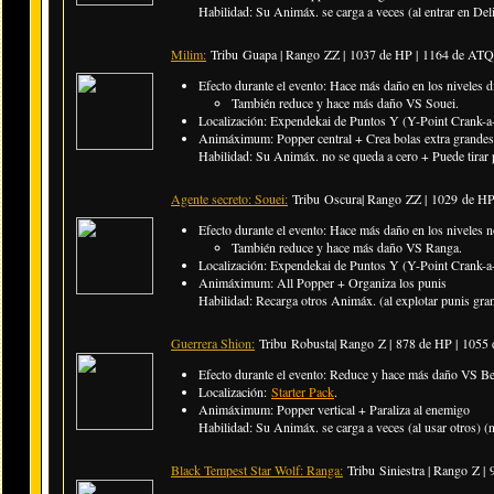
Habilidad: Su Animáx. se carga a veces (al entrar en Deli
Milim:
Tribu Guapa | Rango ZZ |
1037 de HP | 1164 de ATQ
Efecto durante el evento: Hace más daño en los niveles di
También reduce y hace más daño VS Souei.
Localización: Expendekai de Puntos Y (Y-Point Crank-a-
Animáximum: Popper central + Crea bolas extra grandes
Habilidad: Su Animáx. no se queda a cero + Puede tirar p
Agente secreto: Souei:
Tribu Oscura| Rango ZZ |
1029 de HP
Efecto durante el evento: Hace más daño en los niveles n
También reduce y hace más daño VS Ranga.
Localización: Expendekai de Puntos Y (Y-Point Crank-a-
Animáximum: All Popper + Organiza los punis
Habilidad: Recarga otros Animáx. (al explotar punis gran
Guerrera Shion:
Tribu Robusta| Rango Z |
878 de HP | 1055
Efecto durante el evento: Reduce y hace más daño VS Ben
Localización:
Starter Pack
.
Animáximum: Popper vertical + Paraliza al enemigo
Habilidad: Su Animáx. se carga a veces (al usar otros) (
Black Tempest Star Wolf: Ranga:
Tribu Siniestra | Rango Z |