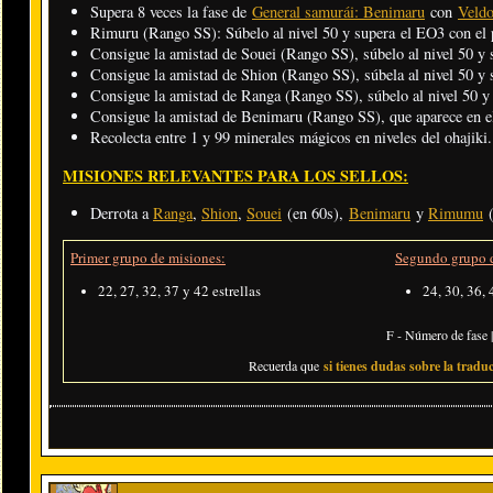
Supera 8 veces la fase de
General samurái: Benimaru
con
Veldo
Rimuru (Rango SS): Súbelo al nivel 50 y supera el EO3 con el 
Consigue la amistad de Souei (Rango SS), súbelo al nivel 50 y 
Consigue la amistad de Shion (Rango SS), súbela al nivel 50 y 
Consigue la amistad de Ranga (Rango SS), súbelo al nivel 50 y 
Consigue la amistad de Benimaru (Rango SS), que aparece en el
Recolecta entre 1 y 99 minerales mágicos en niveles del ohajiki.
MISIONES RELEVANTES PARA LOS SELLOS:
Derrota a
Ranga
,
Shion
,
Souei
(en 60s),
Benimaru
y
Rimumu
(
Primer grupo de misiones:
Segundo grupo d
22, 27, 32, 37 y 42 estrellas
24, 30, 36, 
F - Número de fase |
Recuerda que
si tienes dudas sobre la traduc