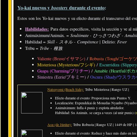
Yo-kai nuevos y
durante el evento
:
boosters
Estos son los Yo-kai nuevos y su efecto durante el transcurso del ev
Habilidades:
Para datos específicos, visita la sección y ve al 
Soultimate - ひっさつわざ - Amulti
Animáximum/Animáx. =
Skill - スキル - Compétence |
Fever
Habilidad =
Delirio:
Tribe - 種族
Tribu =
Valiente (Brave/イサマシ)
/
Robusta (Tough/ゴーケ
Misteriosa (Mysterious/フシギ)
/
Escurridiza (Sli
Guapa (Charming/プリチー)
/
Amable (Heartful/ポ
Siniestra (Eerie/ブキミー)
/
Oscura (Shady/ウスラカ
Natsuyomi (Beach Side):
Tribu Misteriosa | Rango UZ |
??? d
Efecto durante el evento: Proporciona más Puntos Y.
Localización: Expendekai de Monedas Nyanbo (Nyanbo 
Animáximum: Infla 4 punis y explota alrededor.
Habilidad: Su Animáx. se carga a veces (al unir punis) (
Asu (de Júpiter):
Tribu Robusta | Rango UZ |
1449 de HP | 
Efecto durante el evento: Reduce y hace más daño en los p