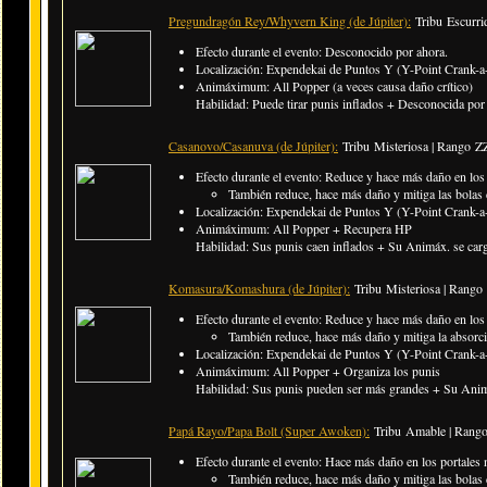
Pregundragón Rey/Whyvern King (de Júpiter):
Tribu Escurri
Efecto durante el evento: Desconocido por ahora.
Localización: Expendekai de Puntos Y (Y-Point Crank-a-
Animáximum: All Popper (a veces causa daño crítico)
Habilidad: Puede tirar punis inflados + Desconocida por 
Casanovo/Casanuva (de Júpiter):
Tribu Misteriosa | Rango ZZ
Efecto durante el evento: Reduce y hace más daño en los
También reduce, hace más daño y mitiga las bolas 
Localización: Expendekai de Puntos Y (Y-Point Crank-a-
Animáximum: All Popper + Recupera HP
Habilidad: Sus punis caen inflados + Su Animáx. se carga
Komasura/Komashura (de Júpiter):
Tribu Misteriosa | Rango 
Efecto durante el evento: Reduce y hace más daño en los
También reduce, hace más daño y mitiga la absorció
Localización: Expendekai de Puntos Y (Y-Point Crank-a-
Animáximum: All Popper + Organiza los punis
Habilidad: Sus punis pueden ser más grandes + Su Animáx
Papá Rayo/Papa Bolt (Super Awoken):
Tribu Amable | Rango
Efecto durante el evento: Hace más daño en los portales 
También reduce, hace más daño y mitiga las bolas 