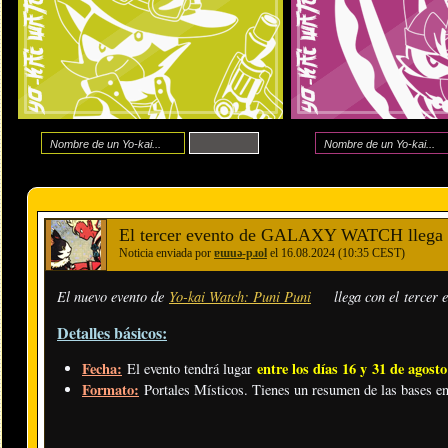
El tercer evento de GALAXY WATCH llega a
Noticia enviada por
ɐɯuǝ-pɹol
el 16.08.2024 (10:35 CEST)
El nuevo evento de
Yo-kai Watch: Puni Puni
llega con el terce
Detalles básicos:
Fecha:
entre los días 16 y 31 de agost
El evento tendrá lugar
Formato:
Portales Místicos. Tienes un resumen de las bases e