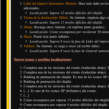
Líder del imperio demoníaco: Rimuru:
Hace más daño en los o
adicionales.
Localización: Supera 12 niveles difíciles del ohajiki
.
Tirana de la destrucción: Milim:
Su Animáx. empieza algo ca
Localización: Supera 11 niveles difíciles del ohajiki
.
Shuna:
Recarga otros Animáx. (al explotar punis grandes).
Localización: Como recompensa por recolectar 50 miner
Shizu:
Puede tirar punis inflados.
Localización: Supera 8 veces la fase de Líder del imper
Veldora:
Su Animáx. se carga a veces (al recibir daño).
Localización: Supera 8 veces la fase de General samurá
Nuevos iconos y posibles localizaciones
:
Completa una de las misiones del evento (traducidas abajo). E
Completa una de las misiones del evento (traducidas abajo).
Ránking de puntuación del ohajiki. Es uno de los iconos SP (b
Ránking de puntuación del ohajiki.
Completa una de las misiones del evento (traducidas abajo). E
[...]. Es uno de los iconos SP (brillantes) del evento.
[...]
Como recompensa por superar 13 niveles difíciles del ohajiki.
Como recompensa por superar 6 niveles difíciles del ohajiki.