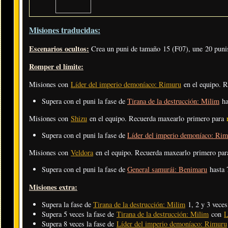
Misiones traducidas:
Escenarios ocultos:
Crea un puni de tamaño 15 (F07), une 20 punis
Romper el límite:
Misiones con
Líder del imperio demoníaco: Rimuru
en el equipo. 
Supera con el puni la fase de
Tirana de la destrucción: Milim
ha
Misiones con
Shizu
en el equipo. Recuerda maxearlo primero para
Supera con el puni la fase de
Líder del imperio demoníaco: Ri
Misiones con
Veldora
en el equipo. Recuerda maxearlo primero pa
Supera con el puni la fase de
General samurái: Benimaru
hasta 
Misiones extra:
Supera la fase de
Tirana de la destrucción: Milim
1, 2 y 3 veces
Supera 5 veces la fase de
Tirana de la destrucción: Milim
con
L
Supera 8 veces la fase de
Líder del imperio demoníaco: Rimuru