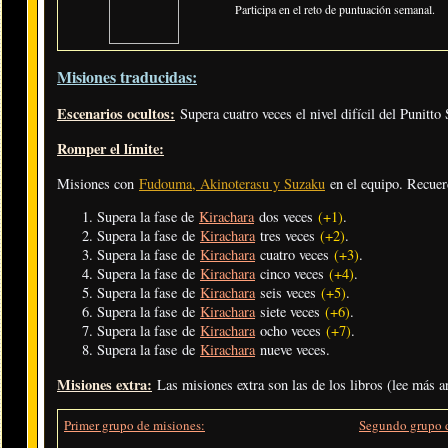
Participa en el reto de puntuación semanal.
Misiones traducidas:
Escenarios ocultos:
Supera cuatro veces el nivel difícil del Punitto
Romper el límite:
Misiones con
Fudouma,
Akinoterasu y Suzaku
en el equipo. Recue
Supera la fase de
Kirachara
dos veces
(+1)
.
Supera la fase de
Kirachara
tres veces
(+2)
.
Supera la fase de
Kirachara
cuatro veces
(+3)
.
Supera la fase de
Kirachara
cinco veces
(+4)
.
Supera la fase de
Kirachara
seis veces
(+5)
.
Supera la fase de
Kirachara
siete veces
(+6)
.
Supera la fase de
Kirachara
ocho veces
(+7)
.
Supera la fase de
Kirachara
nueve veces.
Misiones extra:
Las misiones extra son las de los libros (lee más ar
Primer grupo de misiones:
Segundo grupo d