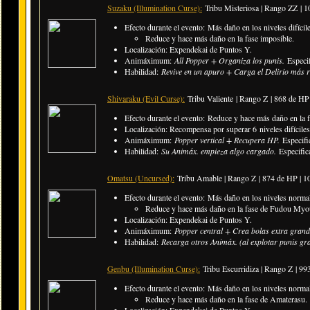
Suzaku (Illumination Curse):
Tribu Misteriosa | Rango ZZ
| 1
Efecto durante el evento: Más daño en los niveles difícile
Reduce y hace más daño en la fase imposible.
Localización: Expendekai de Puntos Y.
Animáximum:
All Popper + Organiza los punis.
Especi
Habilidad:
Revive en un apuro +
Carga el Delirio más 
Shivaraku (Evil Curse):
Tribu Valiente | Rango Z | 868 de H
Efecto durante el evento: Reduce y hace más daño en la f
Localización: Recompensa por superar 6 niveles difíciles 
Animáximum:
Popper vertical + Recupera HP.
Especif
Habilidad:
Su Animáx. empieza algo cargado.
Especific
Omatsu (Uncursed):
Tribu Amable | Rango Z |
874 de HP | 
Efecto durante el evento: Más daño en los niveles normal
Reduce y hace más daño en la fase de Fudou Myo
Localización: Expendekai de Puntos Y.
Animáximum:
Popper central + Crea bolas extra gran
Habilidad:
Recarga otros Animáx. (al explotar punis g
Genbu (Illumination Curse):
Tribu Escurridiza | Rango Z |
99
Efecto durante el evento: Más daño en los niveles normal
Reduce y hace más daño en la fase de Amaterasu.
Localización: Expendekai de Puntos Y.