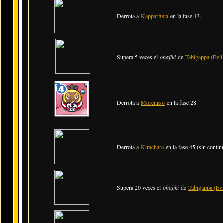
Derrota a
Kapparfista
en la fase 13.
Supera 5 veces el
ohajiki
de
Tabigappa (Evil
Derrota a
Morenaso
en la fase 28.
Derrota a
Kirachara
en la fase 45 (sin contin
Supera 20 veces el
ohajiki
de
Tabigappa (Evi