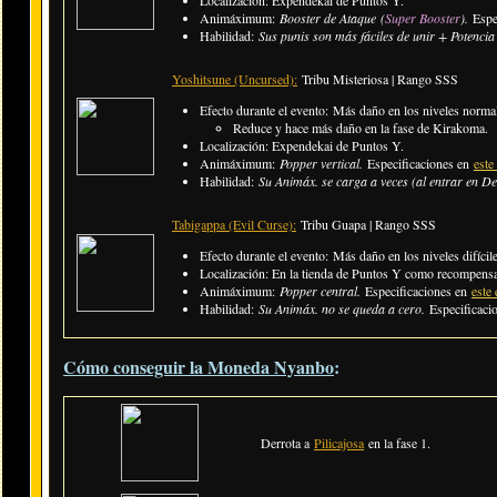
Animáximum:
Booster de Ataque
(
Super Booster
)
.
Espe
Habilidad:
Sus punis son más fáciles de unir +
Potencia
Yoshitsune (Uncursed):
Tribu Misteriosa | Rango SSS
Efecto durante el evento: Más daño en los niveles normal
Reduce y hace más daño en la fase de Kirakoma.
Localización: Expendekai de Puntos Y.
Animáximum:
Popper vertical.
Especificaciones en
este
Habilidad:
Su Animáx. se carga a veces (al entrar en Del
Tabigappa (Evil Curse):
Tribu Guapa | Rango SSS
Efecto durante el evento: Más daño en los niveles difícile
Localización: En la tienda de Puntos Y como recompensa 
Animáximum:
Popper central.
Especificaciones en
este 
Habilidad:
Su Animáx. no se queda a cero.
Especificaci
Cómo conseguir la Moneda Nyanbo
:
Derrota a
Pilicajosa
en la fase 1.