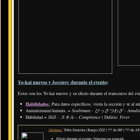
Yo-kai nuevos y
durante el evento
:
boosters
Estos son los Yo-kai nuevos y su efecto durante el transcurso del ev
Habilidades:
Para datos específicos, visita la sección y ve al 
Soultimate - ひっさつわざ - Amulti
Animáximum/Animáx. =
Skill - スキル - Compétence |
Fever
Habilidad =
Delirio:
Jabalupo:
Tribu Siniestra | Rango ZZZ | ??? de HP | ??? de A
Efecto durante el evento: Ninguno en especial.