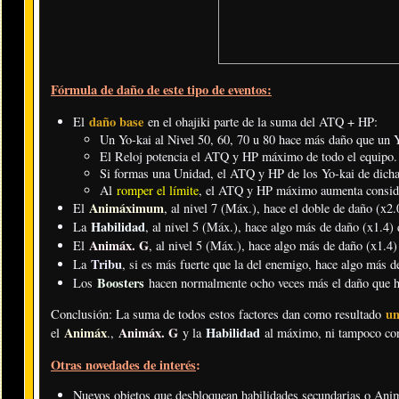
Fórmula de daño de este tipo de eventos:
daño base
El
en el ohajiki parte de la suma del ATQ + HP:
Un Yo-kai al Nivel 50, 60, 70 u 80 hace más daño que un Yo
El Reloj potencia el ATQ y HP máximo de todo el equipo.
Si formas una Unidad, el ATQ y HP de los Yo-kai de dicha 
Al
romper el límite
, el ATQ y HP máximo aumenta consid
Animáximum
El
, al nivel 7 (Máx.), hace el doble de daño (x2.
Habilidad
La
, al nivel 5 (Máx.), hace algo más de daño (x1.4) 
Animáx. G
El
, al nivel 5 (Máx.), hace algo más de daño (x1.4)
Tribu
La
, si es más fuerte que la del enemigo, hace algo más d
Boosters
Los
hacen normalmente ocho veces más el daño que ha
un
Conclusión: La suma de todos estos factores dan como resultado
Animáx
Animáx. G
Habilidad
el
.
,
y la
al máximo, ni tampoco co
Otras novedades de interés
:
Nuevos objetos que desbloquean habilidades secundarias o Anim