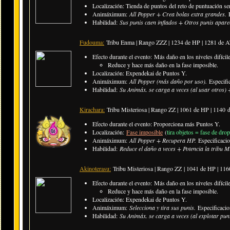
Localización: Tienda de puntos del reto de puntuación s
Animáximum:
All Popper + Crea bolas extra grandes.
Habilidad:
Sus punis caen inflados + Otros punis apare
Fudouma:
Tribu Enma | Rango ZZZ | 1234 de HP | 1281 de 
Efecto durante el evento: Más daño en los niveles difícile
Reduce y hace más daño en la fase imposible.
Localización: Expendekai de Puntos Y.
Animáximum:
All Popper (más daño por uso).
Especifi
Habilidad:
Su Animáx. se carga a veces (al usar otros) 
Kirachara:
Tribu Misteriosa | Rango ZZ |
1061 de HP | 1140
Efecto durante el evento: Proporciona más Puntos Y.
Localización:
Fase imposible
(
tira objetos = fase de drop
Animáximum:
All Popper + Recupera HP.
Especificaci
Habilidad:
Reduce el daño a veces +
Potencia la tribu M
Akinoterasu:
Tribu Misteriosa | Rango ZZ
|
1041 de HP | 11
Efecto durante el evento: Más daño en los niveles difícile
Reduce y hace más daño en la fase imposible.
Localización: Expendekai de Puntos Y.
Animáximum:
Selecciona y tira sus punis.
Especificaci
Habilidad:
Su Animáx. se carga a veces (al explotar pu