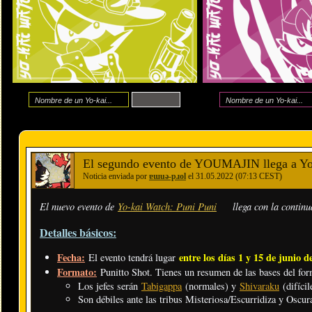
El segundo evento de YOUMAJIN llega a Yo
Noticia enviada por
ɐɯuǝ-pɹol
el 31.05.2022 (07:13 CEST)
El nuevo evento de
Yo-kai Watch: Puni Puni
llega con la contin
Detalles básicos:
Fecha:
entre los días 1 y 15 de junio d
El evento tendrá lugar
Formato:
Punitto Shot. Tienes un resumen de las bases del fo
Los jefes serán
Tabigappa
(normales) y
Shivaraku
(difícil
Son débiles ante las tribus Misteriosa/Escurridiza y Oscura