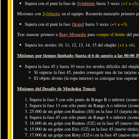
Supera con el puni la fase de
Sylphiette
hasta 3 veces
(+1 a +3)
Misiones con
Sylphiette
en el equipo. Recuerda maxearlo primero 
Supera con el puni la fase
Orsted
hasta 3 veces
(+1 a +3)
.
Tras maxear primero a
Roxy Migurdia
para
romper el límite
del pun
Supera los niveles 10, 11, 12, 13, 14, 15 del ohajiki
(+1 a +6)
.
Misiones por tiempo limitado (hasta el 6 de agosto a las 00:00 J
Supera la fase 45 y hasta 10 veces los niveles difíciles del ohaj
Si superas la fase 45, puedes conseguir una de las tarjetas d
El objeto divino (la ropa interior) se consigue tras superar 1
Misiones del Desafío de Mushoku Tensei:
Supera la fase 5 con sólo punis de Rango B o inferior (icono 
Supera la fase 13 con sólo punis de Rango A o inferior (icono
25.000 de un golpe con Rudeus (SS) en la fase 13 (tarjeta de p
Supera la fase 45 con sólo punis de Rango S o inferior (icono
18.000 de un golpe con Rudeus (UZ) en la fase 45 (nuevo títu
15.000 de un golpe con Eris (UZ) en la fase 45 (nuevo título)
17.000 de un golpe con Roxy (UZ+) en la fase 45 (nuevo títul