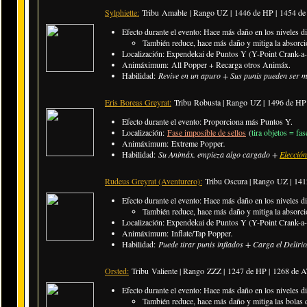
Sylphiette:
Tribu Amable |
Rango UZ |
1446 de HP | 1454 d
Efecto durante el evento: Hace más daño en los niveles dif
También reduce, hace más daño y mitiga la absorc
Localización: Expendekai de Puntos Y (Y-Point Crank-a-
Animáximum: All Popper + Recarga otros Animáx.
Habilidad:
Revive en un apuro + Sus punis pueden ser 
Eris Boreas Greyrat:
Tribu Robusta | Rango UZ |
1496 de HP
Efecto durante el evento: Proporciona más Puntos Y.
Localización:
Fase imposible de sellos
(
tira objetos = fa
Animáximum: Extreme Popper
.
Habilidad:
Su Animáx. empieza algo cargado +
Elección
Rudeus Greyrat (Aventurero):
Tribu Oscura | Rango UZ |
141
Efecto durante el evento: Hace más daño en los niveles dif
También reduce, hace más daño y mitiga la absorc
Localización: Expendekai de Puntos Y (Y-Point Crank-a-
Animáximum: Inflate/Tap Popper
.
Habilidad:
Puede tirar punis inflados + Carga el Deliri
Orsted:
Tribu Valiente | Rango ZZZ |
1247 de HP | 1268 de 
Efecto durante el evento: Hace más daño en los niveles dif
También reduce, hace más daño y mitiga las bolas