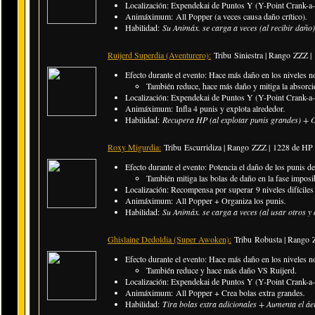
Localización: Expendekai de Puntos Y (Y-Point Crank-a-
Animáximum: All Popper (a veces causa daño crítico)
.
Habilidad:
Su Animáx. se carga a veces (al recibir daño
Ruijerd Superdia (Aventurero):
Tribu Siniestra | Rango ZZZ |
Efecto durante el evento: Hace más daño en los niveles n
También reduce, hace más daño y mitiga la absorc
Localización: Expendekai de Puntos Y (Y-Point Crank-a-
Animáximum: Infla 4 punis y explota alrededor
.
Habilidad:
Recupera HP (al explotar punis grandes) + 
Roxy Migurdia:
Tribu Escurridiza | Rango ZZZ |
1228 de HP
Efecto durante el evento: Potencia el daño de los punis de
También mitiga las bolas de daño en la fase imposi
Localización: Recompensa por superar 9 niveles difíciles 
Animáximum: All Popper + Organiza los punis
.
Habilidad:
Su Animáx. se carga a veces (al usar otros y 
Ghislaine Dedoldia (Super Awoken):
Tribu Robusta | Rango Z
Efecto durante el evento: Hace más daño en los niveles n
También reduce y hace más daño VS Ruijerd.
Localización: Expendekai de Puntos Y (Y-Point Crank-a-
Animáximum: All Popper + Crea bolas extra grandes
.
Habilidad:
Tira bolas extra adicionales + Aumenta el áer