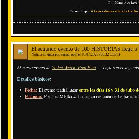
F - Número de fase | 
Recuerda que
si tienes dudas sobre la traducc
El segundo evento de 100 HISTORIAS llega a 
Noticia enviada por
ɐɯuǝ-pɹol
el 16.07.2025 (08:32 CEST)
El nuevo evento de
Yo-kai Watch: Puni Puni
llega con el segund
Detalles básicos:
Fecha:
entre los días 16 y 31 de julio 
El evento tendrá lugar
Formato:
Portales Místicos. Tienes un resumen de las bases e