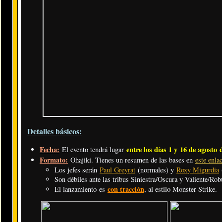
Detalles básicos:
Fecha:
entre los días 1 y 16 de agosto 
El evento tendrá lugar
Formato:
Ohajiki. Tienes un resumen de las bases en
este enla
Los jefes serán
Paul Greyrat
(normales) y
Roxy Migurdia
(
Son débiles ante las tribus Siniestra/Oscura y Valiente/Rob
con tracción
El lanzamiento es
, al estilo Monster Strike.