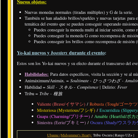
Nuevos objetos:
Nuevas monedas normales (tiradas múltiples) y G de la serie.
También se han añadido brillos/sparkles y nuevas tarjetas para el
temática del evento que se pueden conseguir superando misiones 
Puedes conseguir la moneda multi al iniciar sesión, como 
Puedes conseguir la moneda G como recompensa de misión (
Puedes conseguir los brillos como recompensa de misión (t
Yo-kai nuevos y
durante el evento
:
boosters
Estos son los Yo-kai nuevos y su efecto durante el transcurso del eve
Habilidades:
Para datos específicos, visita la sección y ve al n
Soultimate - ひっさつわざ - Amulti
Animáximum/Animáx. =
Skill - スキル - Compétence |
Fever
Habilidad =
Delirio:
Tribe - 種族
Tribu =
Valiente (Brave/イサマシ)
/
Robusta (Tough/ゴーケ
Misteriosa (Mysterious/フシギ)
/
Escurridiza (Sli
Guapa (Charming/プリチー)
/
Amable (Heartful/ポ
Siniestra (Eerie/ブキミー)
/
Oscura (Shady/ウスラカ
Ubaune (Midsummer's Heart):
Tribu Oscura | Rango UZ+ |
??