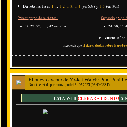
Derrota las fases
1-1
,
1-2
,
1-3
,
1-4
(en 60s) y
1-5
(en 30s).
Primer grupo de misiones:
Segundo grupo d
22, 27, 32, 37 y 42 estrellas
24, 30, 36, 
F - Número de fase | 
Recuerda que
si tienes dudas sobre la traducc
El nuevo evento de Yo-kai Watch: Puni Puni 
Noticia enviada por
ɐɯuǝ-pɹol
el 31.07.2025 (08:40 CEST)
ESTA WEB
CERRARÁ PRONTO
SI