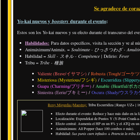
Se agradece de cora
Yo-kai nuevos y
durante el evento
:
boosters
Estos son los Yo-kai nuevos y su efecto durante el transcurso del eve
Habilidades:
Para datos específicos, visita la sección y ve al n
Soultimate - ひっさつわざ - Amulti
Animáximum/Animáx. =
Skill - スキル - Compétence |
Fever
Habilidad =
Delirio:
Tribe - 種族
Tribu =
Valiente (Brave/イサマシ)
/
Robusta (Tough/ゴーケ
Misteriosa (Mysterious/フシギ)
/
Escurridiza (Sli
Guapa (Charming/プリチー)
/
Amable (Heartful/ポ
Siniestra (Eerie/ブキミー)
/
Oscura (Shady/ウスラカ
Roxy Migurdia (Maestra):
Tribu Escurridiza | Rango UZ+ |
1
Efecto durante el evento: Reduce y hace más daño en la f
Localización: Expendekai de Puntos Y (Y-Point Crank-a-
Efecto central: Aumenta el HP en un 8% y el ATQ en un 2
Animáximum: All Popper (hace 100 combos o más)
.
Habilidad:
Sus punis caen inflados + Potencia la tribu E