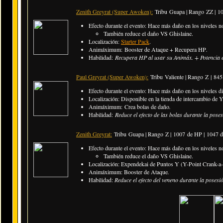
Zenith Greyrat (Super Awoken):
Tribu Guapa | Rango ZZ |
10
Efecto durante el evento: Hace más daño en los niveles n
También reduce el daño VS Ghislaine.
Localización:
Starter Pack
.
Animáximum: Booster de Ataque + Recupera HP
.
Habilidad:
Recupera HP al usar su Animáx. + Potencia e
Paul Greyrat (Super Awoken):
Tribu Valiente | Rango Z |
845
Efecto durante el evento: Hace más daño en los niveles dif
Localización: Disponible en la tienda de intercambio de Y-
Animáximum: Crea bolas de daño
.
Habilidad:
Reduce el efecto de las bolas durante la pose
Zenith Greyrat:
Tribu Guapa | Rango Z |
1007 de HP | 1047 
Efecto durante el evento: Hace más daño en los niveles n
También reduce el daño VS Ghislaine.
Localización: Expendekai de Puntos Y (Y-Point Crank-a-
Animáximum: Booster de Ataque
.
Habilidad:
Reduce el efecto del veneno durante la posesi