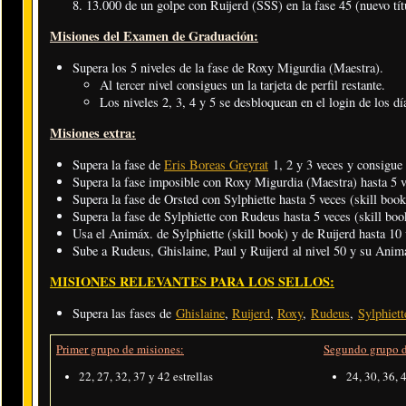
13.000 de un golpe con Ruijerd (SSS) en la fase 45 (nuevo tít
Misiones del Examen de Graduación:
Supera los 5 niveles de la fase de Roxy Migurdia (Maestra).
Al tercer nivel consigues un la tarjeta de perfil restante.
Los niveles 2, 3, 4 y 5 se desbloquean en el login de los dí
Misiones extra:
Supera la fase de
Eris Boreas Greyrat
1, 2 y 3 veces y consigue
Supera la fase imposible con Roxy Migurdia (Maestra) hasta 5 vec
Supera la fase de Orsted con Sylphiette hasta 5 veces (skill book
Supera la fase de Sylphiette con Rudeus hasta 5 veces (skill boo
Usa el Animáx. de Sylphiette (skill book) y de Ruijerd hasta 10
Sube a Rudeus, Ghislaine, Paul y Ruijerd al nivel 50 y su Animá
MISIONES RELEVANTES PARA LOS SELLOS:
Supera las fases de
Ghislaine
,
Ruijerd
,
Roxy
,
Rudeus
,
Sylphiett
Primer grupo de misiones:
Segundo grupo d
22, 27, 32, 37 y 42 estrellas
24, 30, 36, 