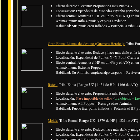
Efecto durante el evento: Proporciona más Puntos Y.
Localización: Expendekai de Monedas Nyanbo (Nyanbo C
Efecto central: Aumenta el HP en un 5% y el ATQ en un 5
Animáximum: Infla 4 punis y explota alrededor.
Habilidad: Sus punis caen inflados + Potencia la tribu Os
Gran Enma: Llamas del destino (Guerrero Heroico):
Tribu En
Efecto durante el evento: Reduce y hace más daño en la f
Localización: Expendekai de Puntos Y (Y-Point Crank-a-
Efecto central: Aumenta el HP en un 6% y el ATQ en un 
Animáximum: Extreme Popper.
Habilidad: Su Animáx. empieza algo cargado + Revive en
Ruten:
Tribu Enma | Rango UZ |
1434 de HP | 1466 de ATQ
Efecto durante el evento: Proporciona más Puntos Y.
Localización:
Fase imposible de sellos
(
tira objetos = fa
Animáximum: All Popper + Recarga otros Animáx.
Habilidad: Puede tirar punis inflados + Potencia el HP y 
Melek:
Tribu Enma | Rango UZ |
1379 de HP | 1521 de ATQ
Efecto durante el evento: Reduce, hace más daño y mitiga
Localización: Expendekai de Puntos Y (Y-Point Crank-a-
Animáximum: All Popper (hace 100 combos o más).