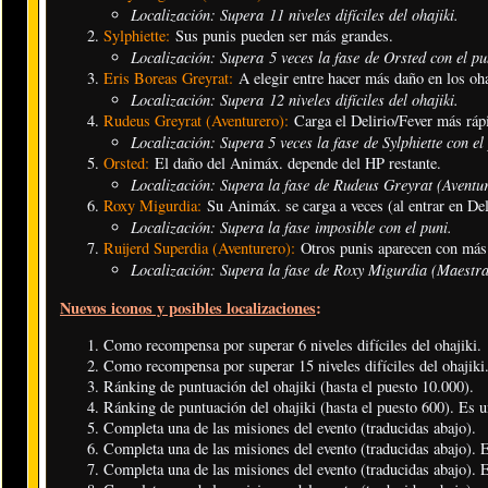
Localización: Supera 11 niveles difíciles del ohajiki
.
Sylphiette:
Sus punis pueden ser más grandes.
Localización: Supera 5 veces la fase de Orsted con el pu
Eris Boreas Greyrat:
A elegir entre hacer más daño en los oh
Localización: Supera 12 niveles difíciles del ohajiki
.
Rudeus Greyrat (Aventurero):
Carga el Delirio/Fever más ráp
Localización: Supera 5 veces la fase de Sylphiette con el
Orsted:
El daño del Animáx. depende del HP restante.
Localización: Supera la fase de Rudeus Greyrat (Aventur
Roxy Migurdia:
Su Animáx. se carga a veces (al entrar en Del
Localización: Supera la fase imposible con el puni.
Ruijerd Superdia (Aventurero):
Otros punis aparecen con más 
Localización: Supera la fase de Roxy Migurdia (Maestra
Nuevos iconos y posibles localizaciones
:
Como recompensa por superar 6 niveles difíciles del ohajiki.
Como recompensa por superar 15 niveles difíciles del ohajiki.
Ránking de puntuación del ohajiki (hasta el puesto 10.000).
Ránking de puntuación del ohajiki (hasta el puesto 600). Es un
Completa una de las misiones del evento (traducidas abajo).
Completa una de las misiones del evento (traducidas abajo). E
Completa una de las misiones del evento (traducidas abajo). E