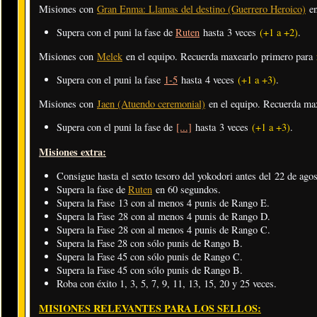
Misiones con
Gran Enma: Llamas del destino (Guerrero Heroico)
en
Supera con el puni la fase de
Ruten
hasta 3 veces
(+1 a +2)
.
Misiones con
Melek
en el equipo. Recuerda maxearlo primero para
Supera con el puni la fase
1-5
hasta 4 veces
(+1 a +3)
.
Misiones con
Jaen (Atuendo ceremonial)
en el equipo. Recuerda ma
Supera con el puni la fase de
[...]
hasta 3 veces
(+1 a +3)
.
Misiones extra:
Consigue hasta el sexto tesoro del yokodori antes del 22 de agos
Supera la fase de
Ruten
en 60 segundos.
Supera la Fase 13 con al menos 4 punis de Rango E.
Supera la Fase 28 con al menos 4 punis de Rango D.
Supera la Fase 28 con al menos 4 punis de Rango C.
Supera la Fase 28 con sólo punis de Rango B.
Supera la Fase 45 con sólo punis de Rango C.
Supera la Fase 45 con sólo punis de Rango B.
Roba con éxito 1, 3, 5, 7, 9, 11, 13, 15, 20 y 25 veces.
MISIONES RELEVANTES PARA LOS SELLOS: