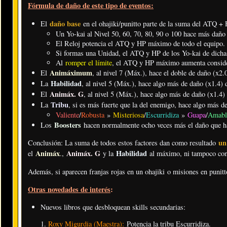
Fórmula de daño de este tipo de eventos:
daño base
El
en el ohajiki/punitto parte de la suma del ATQ +
Un Yo-kai al Nivel 50, 60, 70, 80, 90 o 100 hace más daño 
El Reloj potencia el ATQ y HP máximo de todo el equipo.
Si formas una Unidad, el ATQ y HP de los Yo-kai de dicha 
Al
romper el límite
, el ATQ y HP máximo aumenta consid
Animáximum
El
, al nivel 7 (Máx.), hace el doble de daño (x2.0
Habilidad
La
, al nivel 5 (Máx.), hace algo más de daño (x1.4) q
Animáx. G
El
, al nivel 5 (Máx.), hace algo más de daño (x1.4) 
Tribu
La
, si es más fuerte que la del enemigo, hace algo más de
Valiente
/
Robusta
»
Misteriosa
/
Escurridiza
»
Guapa
/
Amab
Boosters
Los
hacen normalmente ocho veces más el daño que ha
un
Conclusión: La suma de todos estos factores dan como resultado
Animáx
Animáx. G
Habilidad
el
.
,
y la
al máximo, ni tampoco con
Además, si aparecen franjas rojas en un ohajiki o misiones en punit
Otras novedades de interés
:
Nuevos libros que desbloquean skills secundarias:
Roxy Migurdia (Maestra):
Potencia la tribu Escurridiza.