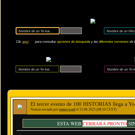
Clic
aquí
para consultar
opciones de búsqueda
y las
diferentes versiones
de 
El tercer evento de 100 HISTORIAS llega a Yo
Noticia enviada por
ɐɯuǝ-pɹol
el 15.08.2025 (08:10 CEST)
ESTA WEB
CERRARÁ PRONTO
SI