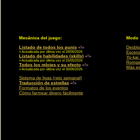
Mecánica del juego:
Modo h
Listado de todos los punis
«!»
Desblo
» Actualizada por última vez el 28/06/2026
Escena
Listado de habilidades (skills)
«!»
Yo-kai 
» Actualizada por última vez el 15/05/2026
Romper
Todos los relojes y su efecto
«!»
Más es
» Actualizada por última vez el 30/06/2026
Sistema de ligas (reto semanal)
Traducción de estrellas
«!»
Formatos de los eventos
Cómo farmear dinero fácilmente