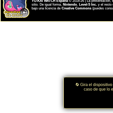
YO-KAI WATCH España
© 2018-26 | La presentación, 
sitio. De igual forma,
Nintendo
,
Level-5 Inc.
y el resto
bajo una licencia de
Creative Commons
(puedes consul
🔄 Gira el dispositivo
caso de que lo e