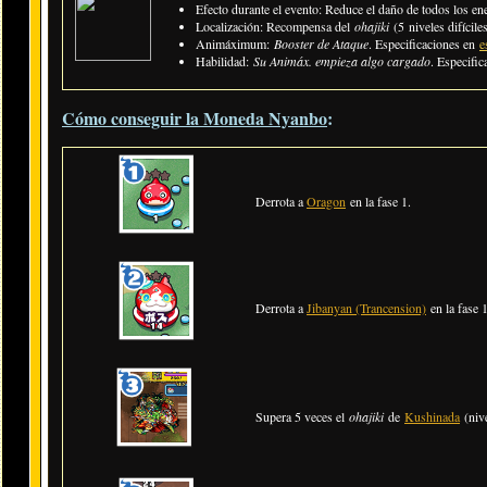
Efecto durante el evento: Reduce el daño de todos los e
Localización:
Recompensa del
ohajiki
(5 niveles difícile
Animáximum:
Booster de Ataque
. Especificaciones en
e
Habilidad:
Su Animáx. empieza algo cargado
. Especifi
Cómo conseguir la Moneda Nyanbo
:
Derrota a
Oragon
en la fase 1.
Derrota a
Jibanyan (Trancension)
en la fase 
Supera 5 veces el
ohajiki
de
Kushinada
(nive