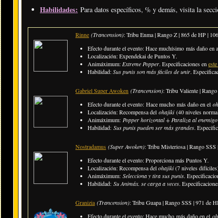
Habilidades:
Para datos específicos, % y demás, visita la secc
Rinne
(Trancension)
: Tribu Enma | Rango Z | 865 de HP | 1
Efecto durante el evento: Hace muchísimo más daño en 
Localización: Expendekai de Puntos Y.
Animáximum:
Extreme Popper
. Especificaciones en
este
Habilidad:
Sus punis son más fáciles de unir
. Especific
Gabriel Super Awoken
(Trancension)
: Tribu Valiente | Ran
Efecto durante el evento: Hace mucho más daño en el
oh
Localización: Recompensa del
ohajiki
(40 niveles normal
Animáximum:
Popper horizontal + Paraliza al enemigo
Habilidad:
Sus punis pueden ser más grandes
. Especifi
Nostradamus
(Super Awoken)
: Tribu Misteriosa | Rango SSS
Efecto durante el evento: Proporciona más Puntos Y.
Localización: Recompensa del
ohajiki
(7 niveles difíciles
Animáximum:
Selecciona y tira sus punis
. Especificaci
Habilidad:
Su Animáx. se carga a veces
. Especificacion
Granizia
(Trancension)
: Tribu Guapa | Rango SSS | 971 de 
Efecto durante el evento:
Hace mucho más daño en el
oh