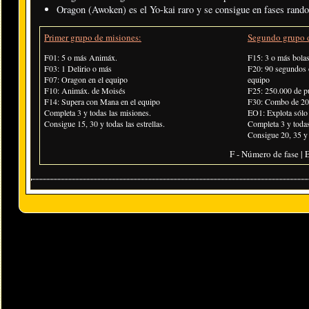
Oragon (Awoken) es el Yo-kai raro y se consigue en fases rando
Primer grupo de misiones:
Segundo grupo d
F01: 5 o más Animáx.
F15: 3 o más bolas
F03: 1 Delirio o más
F20: 90 segundos
F07: Oragon en el equipo
equipo
F10: Animáx. de Moisés
F25: 250.000 de p
F14: Supera con Mana en el equipo
F30: Combo de 20
Completa 3 y todas las misiones.
EO1: Explota sólo
Consigue 15, 30 y todas las estrellas.
Completa 3 y todas
Consigue 20, 35 y t
F - Número de fase | E