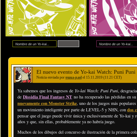
El nuevo evento de Yo-kai Watch: Puni Puni 
Noticia enviada por
ɐɯuǝ-pɹol
el 15.11.2019 (11:21 CET)
Yo-kai Watch: Puni Puni
Ya sabemos que los ingresos de
, desgraci
Dissidia Final Fantasy NT
de
no ha recuperado las pérdidas en su 
nuevamente con Monster Strike
, uno de los juegos más populares 
dos c
un movimiento inteligente por parte de LEVEL-5 y NHN, con
pensar que el juego puede vivir única y exclusivamente de Yo-kai y 
años y que, sin ellas, probablemente ya no habría juego.
Muchos de los dibujos del concurso de ilustración de la primera co