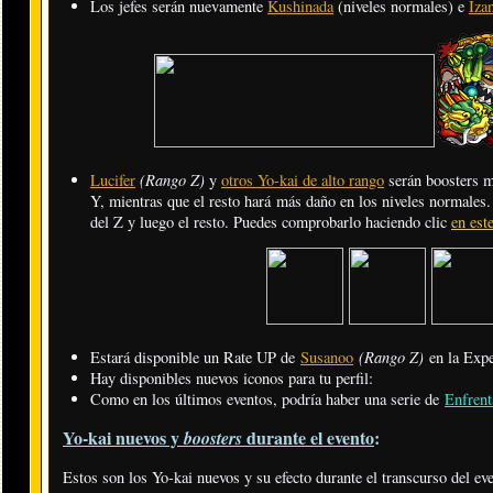
Los jefes serán nuevamente
Kushinada
(niveles normales) e
Iza
(Rango Z)
Lucifer
y
otros Yo-kai de alto rango
serán boosters m
Y, mientras que el resto hará más daño en los niveles normales
del Z y luego el resto. Puedes comprobarlo haciendo clic
en est
(Rango Z)
Estará disponible un Rate UP de
Susanoo
en la Exp
Hay disponibles nuevos iconos para tu perfil:
Como en los últimos eventos, podría haber una serie de
Enfrent
Yo-kai nuevos y
durante el evento
:
boosters
Estos son los Yo-kai nuevos y su efecto durante el transcurso del ev