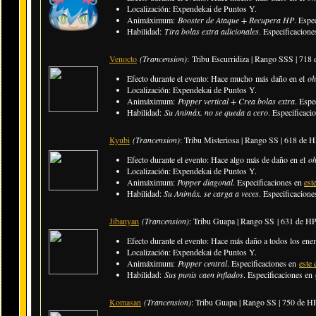
Localización: Expendekai de Puntos Y.
Animáximum:
Booster de Ataque + Recupera HP
. Espe
Habilidad:
Tira bolas extra adicionales
. Especificacion
Venocto
(Trancension)
: Tribu Escurridiza | Rango SSS | 71
Efecto durante el evento:
Hace mucho más daño en el
oh
Localización: Expendekai de Puntos Y.
Animáximum:
Popper vertical + Crea bolas extra
. Espe
Habilidad:
Su Animáx. no se queda a cero
. Especificaci
Kyubi
(Trancension)
: Tribu Misteriosa | Rango SS | 618 de 
Efecto durante el evento:
Hace algo más de daño en el
oh
Localización: Expendekai de Puntos Y.
Animáximum:
Popper diagonal
. Especificaciones en
est
Habilidad:
Su Animáx. se carga a veces
. Especificacion
Jibanyan
(Trancension)
: Tribu Guapa | Rango SS | 631 de H
Efecto durante el evento: Hace más daño a todos los ene
Localización: Expendekai de Puntos Y.
Animáximum:
Popper central
. Especificaciones en
este 
Habilidad:
Sus punis caen inflados
. Especificaciones en
Komasan
(Trancension)
: Tribu Guapa | Rango SS | 750 de H