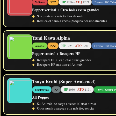
HP
1226 -
ATQ
1289
Valiente
ZZZ
Evento: 100 Tale
Popper vertical + Crea bolas extra grandes
◆
Sus punis son más fáciles de unir
◆
Reduce el daño a veces (bloquea ocasionalmente)
Yami Kawa Alpina
HP
1224 -
ATQ
1291
Amable
ZZZ
Evento: 100 Tales
Popper central + Recupera HP
◆
Recupera HP al explotar punis grandes
◆
Recupera HP tras usar el Animáx.
Tsuyu Kyubi (Super Awakened)
HP
1030 -
ATQ
1171
Escurridiza
ZZ
Otros: Starter 
All Popper
◆
Su Animáx. se carga a veces (al usar otros)
◆
Otros punis aparecen con más frecuencia