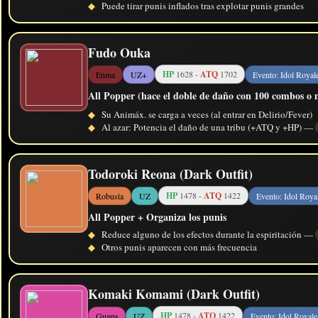
◆
Puede tirar punis inflados tras explotar punis grandes
Fudo Ouka
HP
1628 -
ATQ
1702
Enma
UZ+
Evento: Idol Royal
All Popper (hace el doble de daño con 100 combos o m
◆
Su Animáx. se carga a veces (al entrar en Delirio/Fever)
◆
Al azar: Potencia el daño de una tribu (+ATQ y +HP) —
Todoroki Reona (Dark Outfit)
HP
1478 -
ATQ
1422
Robusta
UZ
Evento: Idol Roya
All Popper + Organiza los punis
◆
Reduce alguno de los efectos durante la espiritación —
◆
Otros punis aparecen con más frecuencia
Komaki Komami (Dark Outfit)
HP
1478 -
ATQ
1422
Guapa
UZ
Evento: Idol Royale