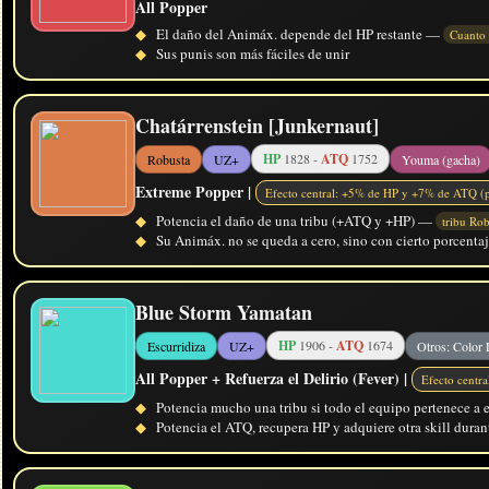
All Popper
◆
El daño del Animáx. depende del HP restante —
Cuanto
◆
Sus punis son más fáciles de unir
Chatárrenstein [Junkernaut]
HP
1828 -
ATQ
1752
Robusta
UZ+
Youma (gacha)
Extreme Popper |
Efecto central: +5% de HP y +7% de ATQ (p
◆
Potencia el daño de una tribu (+ATQ y +HP) —
tribu Rob
◆
Su Animáx. no se queda a cero, sino con cierto porcentaj
Blue Storm Yamatan
HP
1906 -
ATQ
1674
Escurridiza
UZ+
Otros: Color
All Popper + Refuerza el Delirio (Fever) |
Efecto centr
◆
Potencia mucho una tribu si todo el equipo pertenece a
◆
Potencia el ATQ, recupera HP y adquiere otra skill dura