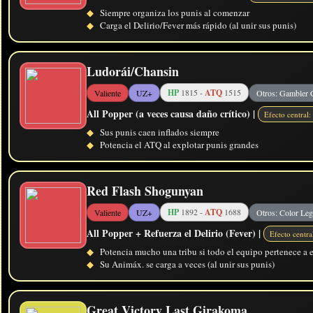
◆
Siempre organiza los punis al comenzar
◆
Carga el Delirio/Fever más rápido (al unir sus punis)
Ludorái/Chansin
HP
1815 -
ATQ
1515
Valiente
UZ+
Otros: Gambler 
All Popper (a veces causa daño crítico) |
Efecto central
◆
Sus punis caen inflados siempre
◆
Potencia el ATQ al explotar punis grandes
Red Flash Shogunyan
HP
1892 -
ATQ
1688
Valiente
UZ+
Otros: Color Le
All Popper + Refuerza el Delirio (Fever) |
Efecto centr
◆
Potencia mucho una tribu si todo el equipo pertenece a
◆
Su Animáx. se carga a veces (al unir sus punis)
Great Victory Last Girakoma