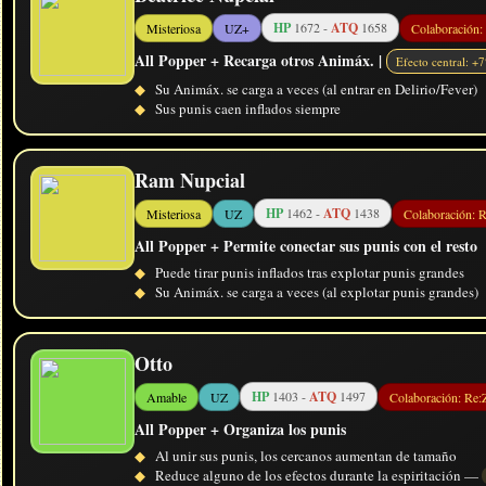
HP
1672 -
ATQ
1658
Misteriosa
UZ+
Colaboración:
All Popper + Recarga otros Animáx. |
Efecto central: +
◆
Su Animáx. se carga a veces (al entrar en Delirio/Fever)
◆
Sus punis caen inflados siempre
Ram Nupcial
HP
1462 -
ATQ
1438
Misteriosa
UZ
Colaboración: 
All Popper + Permite conectar sus punis con el resto
◆
Puede tirar punis inflados tras explotar punis grandes
◆
Su Animáx. se carga a veces (al explotar punis grandes)
Otto
HP
1403 -
ATQ
1497
Amable
UZ
Colaboración: Re:
All Popper + Organiza los punis
◆
Al unir sus punis, los cercanos aumentan de tamaño
◆
Reduce alguno de los efectos durante la espiritación —