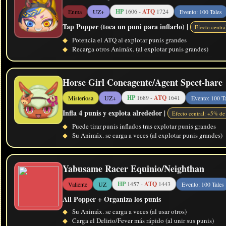
HP
1606 -
ATQ
1724
Enma
UZ+
Evento: 100 Tales
Tap Popper (toca un puni para inflarlo) |
Efecto centr
◆
Potencia el ATQ al explotar punis grandes
◆
Recarga otros Animáx. (al explotar punis grandes)
Horse Girl Coneagente/Agent Spect-hare
HP
1689 -
ATQ
1641
Misteriosa
UZ+
Evento: 100 T
Infla 4 punis y explota alrededor |
Efecto central: +5% de
◆
Puede tirar punis inflados tras explotar punis grandes
◆
Su Animáx. se carga a veces (al explotar punis grandes)
Yabusame Racer Equinio/Neighthan
HP
1457 -
ATQ
1443
Valiente
UZ
Evento: 100 Tales
All Popper + Organiza los punis
◆
Su Animáx. se carga a veces (al usar otros)
◆
Carga el Delirio/Fever más rápido (al unir sus punis)