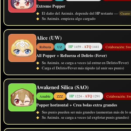
Extreme Popper
◆
El daño del Animáx. depende del HP restante —
Cuanto
◆
Su Animáx. empieza algo cargado
Alice (UW)
HP
1459 -
ATQ
1441
Robusta
UZ
Colaboración: Sw
All Popper + Refuerza el Delirio (Fever)
◆
Su Animáx. se carga a veces (al entrar en Delirio/Fever)
◆
Carga el Delirio/Fever más rápido (al unir sus punis)
Awakened Silica (SAO)
HP
1224 -
ATQ
1291
Amable
ZZZ
Colaboración: S
Popper horizontal + Crea bolas extra grandes
◆
Sus punis pueden ser más grandes (aumentan más de lo n
◆
Su Animáx. se carga a veces (al explotar punis grandes)