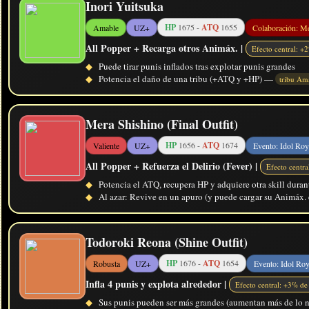
Inori Yuitsuka
HP
1675 -
ATQ
1655
Amable
UZ+
Colaboración: Me
All Popper + Recarga otros Animáx. |
Efecto central: 
◆
Puede tirar punis inflados tras explotar punis grandes
◆
Potencia el daño de una tribu (+ATQ y +HP) —
tribu Am
Mera Shishino (Final Outfit)
HP
1656 -
ATQ
1674
Valiente
UZ+
Evento: Idol Roy
All Popper + Refuerza el Delirio (Fever) |
Efecto centr
◆
Potencia el ATQ, recupera HP y adquiere otra skill dura
◆
Al azar: Revive en un apuro (y puede cargar su Animáx.
Todoroki Reona (Shine Outfit)
HP
1676 -
ATQ
1654
Robusta
UZ+
Evento: Idol Roy
Infla 4 punis y explota alrededor |
Efecto central: +3% d
◆
Sus punis pueden ser más grandes (aumentan más de lo n