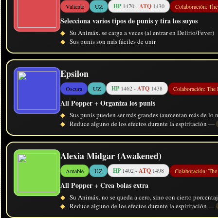
HP
1470 -
ATQ
1430
Valiente
UZ
Colaboración: Th
Selecciona varios tipos de punis y tira los suyos
◆
Su Animáx. se carga a veces (al entrar en Delirio/Fever)
◆
Sus punis son más fáciles de unir
Epsilon
HP
1462 -
ATQ
1438
Oscura
UZ
Colaboración: The
All Popper + Organiza los punis
◆
Sus punis pueden ser más grandes (aumentan más de lo n
◆
Reduce alguno de los efectos durante la espiritación —
Alexia Midgar (Awakened)
HP
1402 -
ATQ
1498
Amable
UZ
Colaboración: Th
All Popper + Crea bolas extra
◆
Su Animáx. no se queda a cero, sino con cierto porcentaj
◆
Reduce alguno de los efectos durante la espiritación —