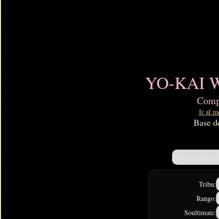
YO-KAI W
Compl
Ir al m
Base de
Tribu:
Rango:
Soultimate: