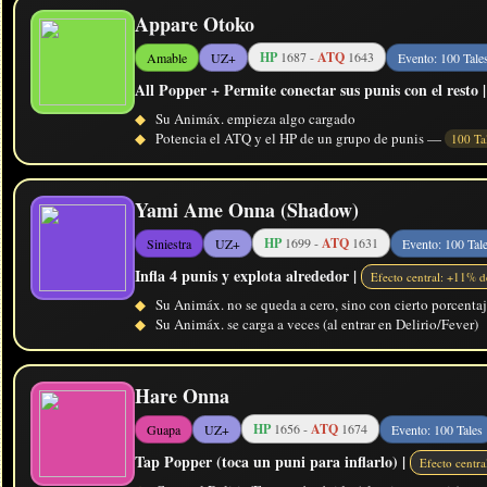
Appare Otoko
HP
1687 -
ATQ
1643
Amable
UZ+
Evento: 100 Tale
All Popper + Permite conectar sus punis con el resto |
◆
Su Animáx. empieza algo cargado
◆
Potencia el ATQ y el HP de un grupo de punis —
100 Ta
Yami Ame Onna (Shadow)
HP
1699 -
ATQ
1631
Siniestra
UZ+
Evento: 100 Tal
Infla 4 punis y explota alrededor |
Efecto central: +11% 
◆
Su Animáx. no se queda a cero, sino con cierto porcentaj
◆
Su Animáx. se carga a veces (al entrar en Delirio/Fever)
Hare Onna
HP
1656 -
ATQ
1674
Guapa
UZ+
Evento: 100 Tales
Tap Popper (toca un puni para inflarlo) |
Efecto centr