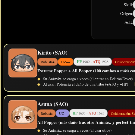
Skill:
Origen:
AoE:
Kirito (SAO)
HP
1902 -
ATQ
1928
Robusta+
UZ++
Colaboración
Extreme Popper + All Popper (100 combos o más) con
◆
Su Animáx. se carga a veces (al entrar en Delirio/Fever)
◆
Al azar: Potencia el daño de una tribu (+ATQ y +HP) —
Asuna (SAO)
HP
1635 -
ATQ
1695
Robusta
UZ+
Colaboración: S
All Popper (más daño tras otro Animáx. y perfect-tim
◆
Su Animáx. se carga a veces (al usar otros)