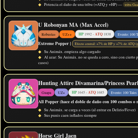
◆
Potencia el daño de una tribu (+ATQ y +HP) —
tribu Gu
U Robonyan MA (Max Accel)
HP
1992 -
ATQ
1838
Robusta+
UZ++
Evento: 100 T
Extreme Popper |
Efecto central: +7% de HP y +7% de ATQ (p
◆
Su Animáx. empieza algo cargado
◆
Al azar: Su Animáx. no se queda a cero, sino con cierto 
casos)
Hunting Attire Divamarina/Princess Pear
HP
1645 -
ATQ
1685
Guapa
UZ+
Evento: 100 Tales
All Popper (hace el doble de daño con 100 combos o m
◆
Su Animáx. se carga a veces (al entrar en Delirio/Fever)
◆
Sus punis caen inflados siempre
Horse Girl Jaen