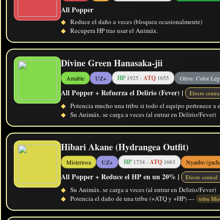
All Popper
◆
Reduce el daño a veces (bloquea ocasionalmente)
◆
Recupera HP tras usar el Animáx.
Divine Green Hanasaka-jii
HP
1925 -
ATQ
1655
Amable
UZ+
Otros: Color Le
All Popper + Refuerza el Delirio (Fever) |
Efecto centr
◆
Potencia mucho una tribu si todo el equipo pertenece a
◆
Su Animáx. se carga a veces (al entrar en Delirio/Fever)
Hibari Akane (Hydrangea Outfit)
HP
1734 -
ATQ
1663
Misteriosa
UZ+
Nyanbo (gach
All Popper + Reduce el HP en un 20% |
Efecto central
◆
Su Animáx. se carga a veces (al entrar en Delirio/Fever)
◆
Potencia el daño de una tribu (+ATQ y +HP) —
tribu Mis