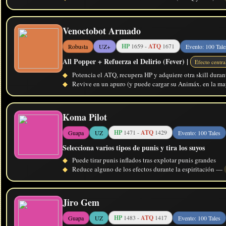
Venoctobot Armado
HP
1659 -
ATQ
1671
Robusta
UZ+
Evento: 100 Tale
All Popper + Refuerza el Delirio (Fever) |
Efecto centr
◆
Potencia el ATQ, recupera HP y adquiere otra skill dura
◆
Revive en un apuro (y puede cargar su Animáx. en la may
Koma Pilot
HP
1471 -
ATQ
1429
Guapa
UZ
Evento: 100 Tales
Selecciona varios tipos de punis y tira los suyos
◆
Puede tirar punis inflados tras explotar punis grandes
◆
Reduce alguno de los efectos durante la espiritación —
Jiro Gem
HP
1483 -
ATQ
1417
Guapa
UZ
Evento: 100 Tales