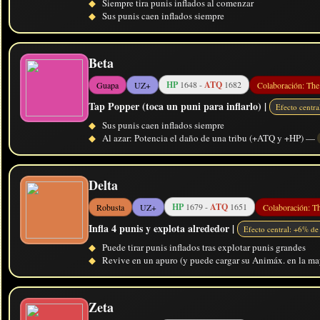
◆
Siempre tira punis inflados al comenzar
◆
Sus punis caen inflados siempre
Beta
HP
1648 -
ATQ
1682
Guapa
UZ+
Colaboración: Th
Tap Popper (toca un puni para inflarlo) |
Efecto centr
◆
Sus punis caen inflados siempre
◆
Al azar: Potencia el daño de una tribu (+ATQ y +HP) —
Delta
HP
1679 -
ATQ
1651
Robusta
UZ+
Colaboración: T
Infla 4 punis y explota alrededor |
Efecto central: +6% d
◆
Puede tirar punis inflados tras explotar punis grandes
◆
Revive en un apuro (y puede cargar su Animáx. en la may
Zeta