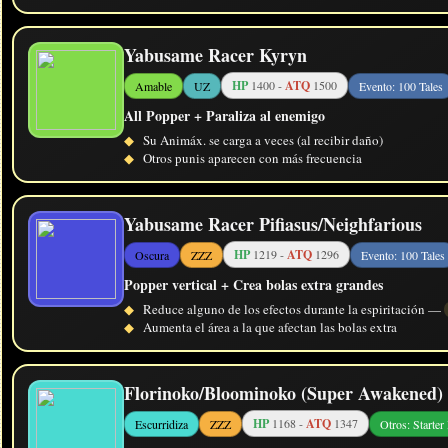
Yabusame Racer Kyryn
HP
1400 -
ATQ
1500
Amable
UZ
Evento: 100 Tales
All Popper + Paraliza al enemigo
◆
Su Animáx. se carga a veces (al recibir daño)
◆
Otros punis aparecen con más frecuencia
Yabusame Racer Pifiasus/Neighfarious
HP
1219 -
ATQ
1296
Oscura
ZZZ
Evento: 100 Tales
Popper vertical + Crea bolas extra grandes
◆
Reduce alguno de los efectos durante la espiritación —
◆
Aumenta el área a la que afectan las bolas extra
Florinoko/Bloominoko (Super Awakened)
HP
1168 -
ATQ
1347
Escurridiza
ZZZ
Otros: Starter