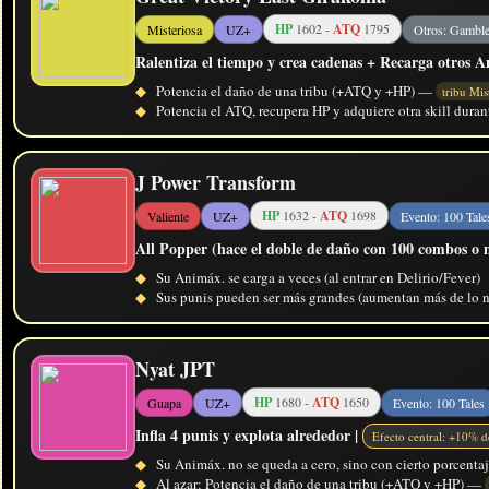
HP
1602 -
ATQ
1795
Misteriosa
UZ+
Otros: Gamble
Ralentiza el tiempo y crea cadenas + Recarga otros A
◆
Potencia el daño de una tribu (+ATQ y +HP) —
tribu Mis
◆
Potencia el ATQ, recupera HP y adquiere otra skill dura
J Power Transform
HP
1632 -
ATQ
1698
Valiente
UZ+
Evento: 100 Tale
All Popper (hace el doble de daño con 100 combos o m
◆
Su Animáx. se carga a veces (al entrar en Delirio/Fever)
◆
Sus punis pueden ser más grandes (aumentan más de lo n
Nyat JPT
HP
1680 -
ATQ
1650
Guapa
UZ+
Evento: 100 Tales
Infla 4 punis y explota alrededor |
Efecto central: +10% 
◆
Su Animáx. no se queda a cero, sino con cierto porcentaj
◆
Al azar: Potencia el daño de una tribu (+ATQ y +HP) —