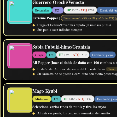
Guerrero Orochi/Venocto
HP
1562 -
ATQ
1768
Escurridiza
UZ+
Evento del ju
Extreme Popper |
Efecto central: +5% de HP y +7% de ATQ (pu
◆
Carga el Delirio/Fever más rápido (al unir sus punis)
◆
Sus punis caen inflados siempre
Sabia Fubuki-hime/Granizia
HP
1390 -
ATQ
1510
Guapa
UZ
Evento del juego
All Popper (hace el doble de daño con 100 combos o 
◆
El daño del Animáx. depende del HP restante —
Cuanto
◆
Su Animáx. no se queda a cero, sino con cierto porcentaj
Mago Kyubi
HP
1463 -
ATQ
1437
Misteriosa
UZ
Evento del jueg
Selecciona varios tipos de punis y tira los suyos
◆
Al unir sus punis, los cercanos aumentan de tamaño