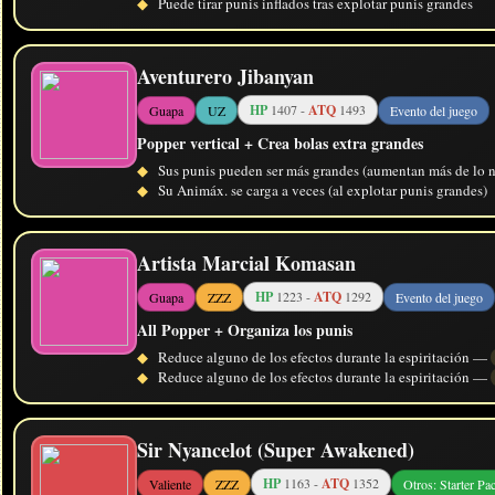
◆
Puede tirar punis inflados tras explotar punis grandes
Aventurero Jibanyan
HP
1407 -
ATQ
1493
Guapa
UZ
Evento del juego
Popper vertical + Crea bolas extra grandes
◆
Sus punis pueden ser más grandes (aumentan más de lo n
◆
Su Animáx. se carga a veces (al explotar punis grandes)
Artista Marcial Komasan
HP
1223 -
ATQ
1292
Guapa
ZZZ
Evento del juego
All Popper + Organiza los punis
◆
Reduce alguno de los efectos durante la espiritación —
◆
Reduce alguno de los efectos durante la espiritación —
Sir Nyancelot (Super Awakened)
HP
1163 -
ATQ
1352
Valiente
ZZZ
Otros: Starter Pa