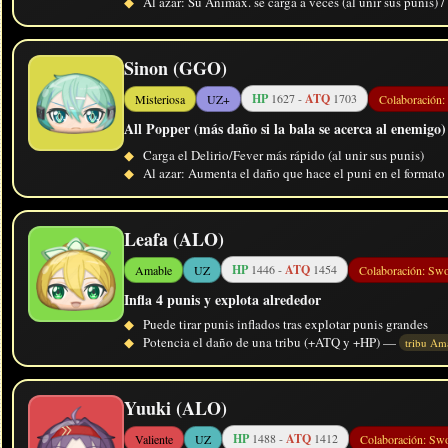
◆
Al azar: Su Animáx. se carga a veces (al unir sus punis) 
Sinon (GGO)
HP
1627 -
ATQ
1703
Misteriosa
UZ+
Colaboración:
All Popper (más daño si la bala se acerca al enemigo) 
◆
Carga el Delirio/Fever más rápido (al unir sus punis)
◆
Al azar: Aumenta el daño que hace el puni en el formato
Leafa (ALO)
HP
1446 -
ATQ
1454
Amable
UZ
Colaboración: Sw
Infla 4 punis y explota alrededor
◆
Puede tirar punis inflados tras explotar punis grandes
◆
Potencia el daño de una tribu (+ATQ y +HP) —
tribu Am
Yuuki (ALO)
HP
1488 -
ATQ
1412
Valiente
UZ
Colaboración: Sw