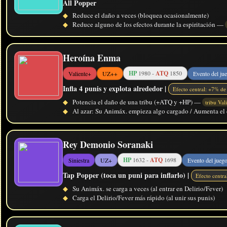
All Popper
◆
Reduce el daño a veces (bloquea ocasionalmente)
◆
Reduce alguno de los efectos durante la espiritación —
Heroína Enma
HP
1980 -
ATQ
1850
Valiente+
UZ++
Evento del ju
Infla 4 punis y explota alrededor |
Efecto central: +7% de
◆
Potencia el daño de una tribu (+ATQ y +HP) —
tribu Val
◆
Al azar: Su Animáx. empieza algo cargado / Aumenta el 
Rey Demonio Soranaki
HP
1632 -
ATQ
1698
Siniestra
UZ+
Evento del jueg
Tap Popper (toca un puni para inflarlo) |
Efecto centr
◆
Su Animáx. se carga a veces (al entrar en Delirio/Fever)
◆
Carga el Delirio/Fever más rápido (al unir sus punis)