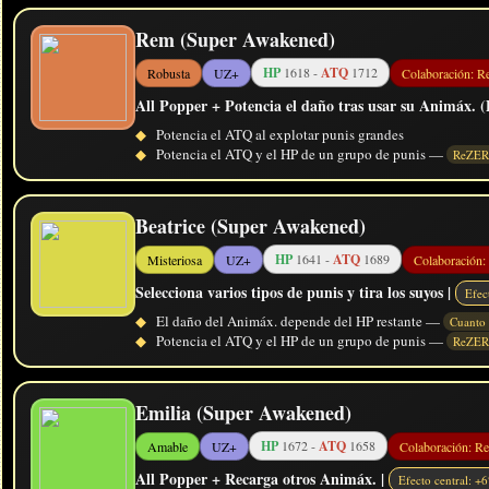
Rem (Super Awakened)
HP
1618 -
ATQ
1712
Robusta
UZ+
Colaboración: R
All Popper + Potencia el daño tras usar su Animáx. (
◆
Potencia el ATQ al explotar punis grandes
◆
Potencia el ATQ y el HP de un grupo de punis —
ReZE
Beatrice (Super Awakened)
HP
1641 -
ATQ
1689
Misteriosa
UZ+
Colaboración:
Selecciona varios tipos de punis y tira los suyos |
Efec
◆
El daño del Animáx. depende del HP restante —
Cuanto
◆
Potencia el ATQ y el HP de un grupo de punis —
ReZE
Emilia (Super Awakened)
HP
1672 -
ATQ
1658
Amable
UZ+
Colaboración: Re
All Popper + Recarga otros Animáx. |
Efecto central: 