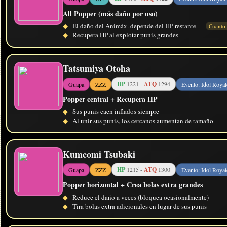
All Popper (más daño por uso)
◆
El daño del Animáx. depende del HP restante —
Cuanto
◆
Recupera HP al explotar punis grandes
Tatsumiya Otoha
HP
1221 -
ATQ
1294
Guapa
ZZZ
Evento: Idol Royal
Popper central + Recupera HP
◆
Sus punis caen inflados siempre
◆
Al unir sus punis, los cercanos aumentan de tamaño
Kumeomi Tsubaki
HP
1215 -
ATQ
1300
Guapa
ZZZ
Evento: Idol Royal
Popper horizontal + Crea bolas extra grandes
◆
Reduce el daño a veces (bloquea ocasionalmente)
◆
Tira bolas extra adicionales en lugar de sus punis