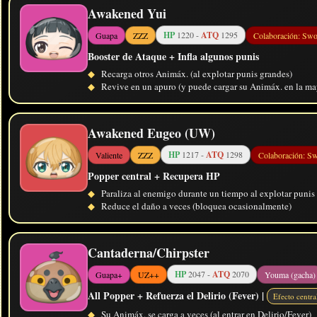
Awakened Yui
HP
1220 -
ATQ
1295
Guapa
ZZZ
Colaboración: Swo
Booster de Ataque + Infla algunos punis
◆
Recarga otros Animáx. (al explotar punis grandes)
◆
Revive en un apuro (y puede cargar su Animáx. en la may
Awakened Eugeo (UW)
HP
1217 -
ATQ
1298
Valiente
ZZZ
Colaboración: S
Popper central + Recupera HP
◆
Paraliza al enemigo durante un tiempo al explotar punis
◆
Reduce el daño a veces (bloquea ocasionalmente)
Cantaderna/Chirpster
HP
2047 -
ATQ
2070
Guapa+
UZ++
Youma (gacha)
All Popper + Refuerza el Delirio (Fever) |
Efecto centr
◆
Su Animáx. se carga a veces (al entrar en Delirio/Fever)