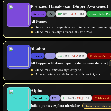
Frenzied Hanako-san (Super Awakened)
HP
1033 -
ATQ
1168
Siniestra
ZZ
Otros: Starter Pac
All Popper
◆
Su Animáx. no se queda a cero, sino con cierto porcentaj
◆
Su Animáx. se carga a veces (al usar otros)
Shadow
HP
1665 -
ATQ
1665
Oscura
UZ+
Colaboración: Th
All Popper + El daño depende del número de taps |
◆
Su Animáx. empieza algo cargado
◆
Al azar: Potencia el daño de una tribu (+ATQ y +HP) —
Alpha
HP
1679 -
ATQ
1651
Escurridiza
UZ+
Colaboración
Infla 4 punis y explota alrededor |
Efecto central: +6% de