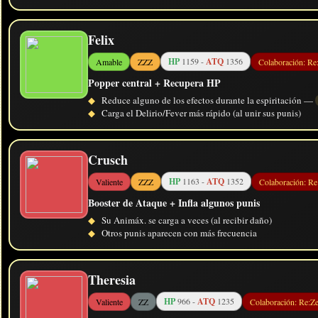
Felix
HP
1159 -
ATQ
1356
Amable
ZZZ
Colaboración: Re
Popper central + Recupera HP
◆
Reduce alguno de los efectos durante la espiritación —
◆
Carga el Delirio/Fever más rápido (al unir sus punis)
Crusch
HP
1163 -
ATQ
1352
Valiente
ZZZ
Colaboración: Re
Booster de Ataque + Infla algunos punis
◆
Su Animáx. se carga a veces (al recibir daño)
◆
Otros punis aparecen con más frecuencia
Theresia
HP
966 -
ATQ
1235
Valiente
ZZ
Colaboración: Re:Z