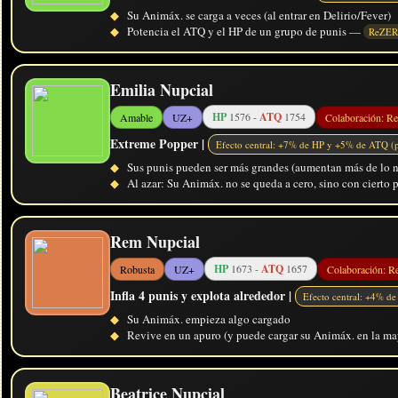
◆
Su Animáx. se carga a veces (al entrar en Delirio/Fever)
◆
Potencia el ATQ y el HP de un grupo de punis —
ReZE
Emilia Nupcial
HP
1576 -
ATQ
1754
Amable
UZ+
Colaboración: Re
Extreme Popper |
Efecto central: +7% de HP y +5% de ATQ (p
◆
Sus punis pueden ser más grandes (aumentan más de lo n
◆
Al azar: Su Animáx. no se queda a cero, sino con cierto 
Rem Nupcial
HP
1673 -
ATQ
1657
Robusta
UZ+
Colaboración: R
Infla 4 punis y explota alrededor |
Efecto central: +4% d
◆
Su Animáx. empieza algo cargado
◆
Revive en un apuro (y puede cargar su Animáx. en la may
Beatrice Nupcial