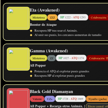
Eta (Awakened)
HP
1222 -
ATQ
1293
Misteriosa
ZZZ
Colaboración:
Booster de Ataque
◆
Recupera HP tras usar el Animáx.
◆
Al unir sus punis, los cercanos aumentan de tamaño
Gamma (Awakened)
HP
1027 -
ATQ
1174
Misteriosa
ZZ
Colaboración: 
All Popper
◆
Potencia el ATQ al explotar punis grandes
◆
Recupera HP al explotar punis grandes
Black Gold Diamanyan
HP
1728 -
ATQ
1669
Valiente
UZ+
Nyanbo (gacha)
All Popper + Recarga otros Animáx. |
Efecto central: +