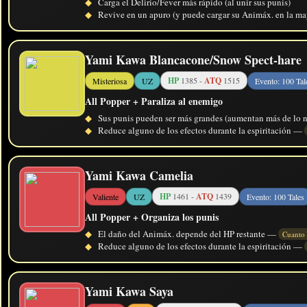
◆
Carga el Delirio/Fever más rápido (al unir sus punis)
◆
Revive en un apuro (y puede cargar su Animáx. en la may
Yami Kawa Blancacone/Snow Spect-hare
HP
1385 -
ATQ
1515
Misteriosa
UZ
Evento: 100 Tal
All Popper + Paraliza al enemigo
◆
Sus punis pueden ser más grandes (aumentan más de lo n
◆
Reduce alguno de los efectos durante la espiritación —
Yami Kawa Camelia
HP
1461 -
ATQ
1439
Valiente
UZ
Evento: 100 Tales
All Popper + Organiza los punis
◆
El daño del Animáx. depende del HP restante —
Cuanto
◆
Reduce alguno de los efectos durante la espiritación —
Yami Kawa Saya