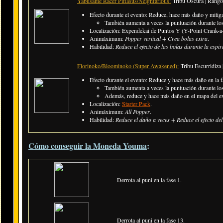
Yabusame Racer Pifiasus/Neighfarious:
Tribu Oscura | Rang
Efecto durante el evento: Reduce, hace más daño y mitiga 
También aumenta a veces la puntuación durante los
Localización: Expendekai de Puntos Y (Y-Point Crank-a-
Animáximum:
Popper vertical + Crea bolas extra
.
Habilidad:
Reduce el efecto de las bolas durante la espi
Florinoko/Bloominoko (Super Awakened):
Tribu Escurridiz
Efecto durante el evento: Reduce y hace más daño en la f
También aumenta a veces la puntuación durante lo
Además, reduce y hace más daño en el mapa del e
Localización:
Starter Pack
.
Animáximum:
All Popper
.
Habilidad:
Reduce el daño a veces + Reduce el efecto del
Cómo conseguir la Moneda Youma
:
Derrota al puni en la fase 1.
Derrota al puni en la fase 13.