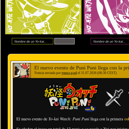
El nuevo evento de Puni Puni llega con la p
Noticia enviada por
ɐɯuǝ-pɹol
el 31.07.2026 (08:30 CEST)
Yo-kai Watch: Puni Puni
co
El nuevo evento de
llega con la primera
Se añaden al juego un total de 12 punis y se regala a Yui por iniciar 