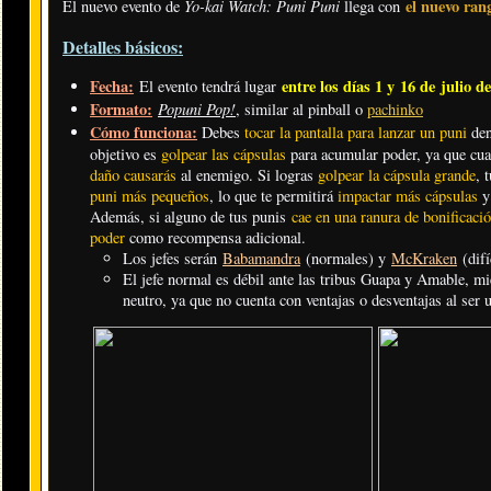
Yo-kai Watch: Puni Puni
el nuevo ra
El nuevo evento de
llega con
Detalles básicos:
Fecha:
entre los días 1 y 16 de julio d
El evento tendrá lugar
Formato:
Popuni Pop!
, similar al pinball o
pachinko
Cómo funciona:
Debes
tocar la pantalla para lanzar un puni
den
objetivo es
golpear las cápsulas
para acumular poder, ya que cu
daño causarás
al enemigo. Si logras
golpear la cápsula grande
, 
puni más pequeños
, lo que te permitirá
impactar más cápsulas
y 
Además, si alguno de tus punis
cae en una ranura de bonificaci
poder
como recompensa adicional.
Los jefes serán
Babamandra
(normales) y
McKraken
(difí
El jefe normal es débil ante las tribus Guapa y Amable, mien
neutro, ya que no cuenta con ventajas o desventajas al ser u