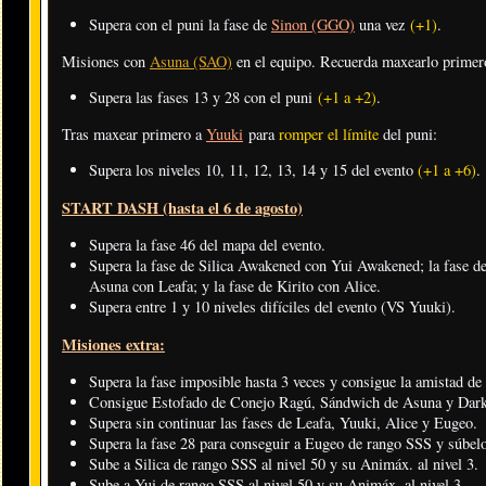
Supera con el puni la fase de
Sinon (GGO)
una vez
(+1)
.
Misiones con
Asuna (SAO)
en el equipo. Recuerda maxearlo prime
Supera las fases 13 y 28 con el puni
(+1 a +2)
.
Tras maxear primero a
Yuuki
para
romper el límite
del puni:
Supera los niveles 10, 11, 12, 13, 14 y 15 del evento
(+1 a +6)
.
START DASH (hasta el 6 de agosto)
Supera la fase 46 del mapa del evento.
Supera la fase de Silica Awakened con Yui Awakened; la fase d
Asuna con Leafa; y la fase de Kirito con Alice.
Supera entre 1 y 10 niveles difíciles del evento (VS Yuuki).
Misiones extra:
Supera la fase imposible hasta 3 veces y consigue la amistad d
Consigue Estofado de Conejo Ragú, Sándwich de Asuna y Dark
Supera sin continuar las fases de Leafa, Yuuki, Alice y Eugeo.
Supera la fase 28 para conseguir a Eugeo de rango SSS y súbelo 
Sube a Silica de rango SSS al nivel 50 y su Animáx. al nivel 3.
Sube a Yui de rango SSS al nivel 50 y su Animáx. al nivel 3.