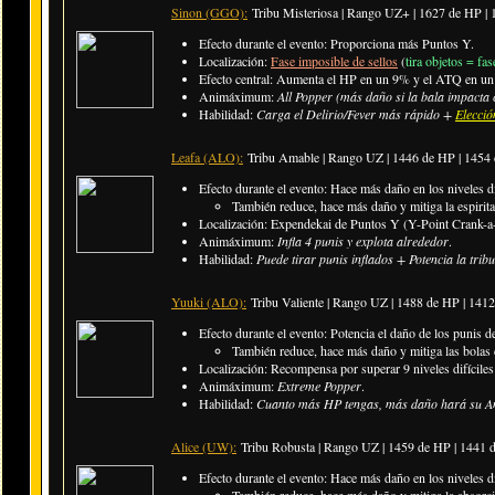
Sinon (GGO):
Tribu Misteriosa | Rango UZ+ |
1627 de HP |
Efecto durante el evento: Proporciona más Puntos Y.
Localización:
Fase imposible de sellos
(
tira objetos = fa
Efecto central: Aumenta el HP en un 9% y el ATQ en un 3
Animáximum:
All Popper (más daño si la bala impacta 
Habilidad:
Carga el Delirio/Fever más rápido +
Elecció
Leafa (ALO):
Tribu Amable | Rango UZ |
1446 de HP | 1454
Efecto durante el evento: Hace más daño en los niveles di
También reduce, hace más daño y mitiga la espiri
Localización: Expendekai de Puntos Y (Y-Point Crank-a-
Animáximum:
Infla 4 punis y explota alrededor
.
Habilidad:
Puede tirar punis inflados + Potencia la tri
Yuuki (ALO):
Tribu Valiente | Rango UZ |
1488 de HP | 141
Efecto durante el evento: Potencia el daño de los punis de
También reduce, hace más daño y mitiga las bolas 
Localización: Recompensa por superar 9 niveles difíciles
Animáximum:
Extreme Popper
.
Habilidad:
Cuanto más HP tengas, más daño hará su A
Alice (UW):
Tribu Robusta | Rango UZ |
1459 de HP | 1441
Efecto durante el evento: Hace más daño en los niveles di
También reduce, hace más daño y mitiga la absorc