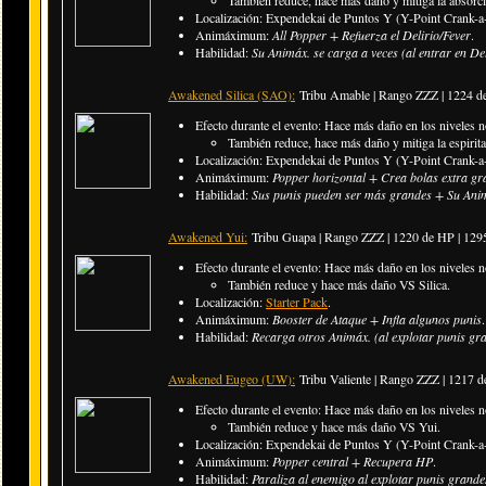
Localización: Expendekai de Puntos Y (Y-Point Crank-a-
Animáximum:
All Popper + Refuerza el Delirio/Fever
.
Habilidad:
Su Animáx. se carga a veces (al entrar en De
Awakened Silica (SAO):
Tribu Amable | Rango ZZZ | 1224 
Efecto durante el evento: Hace más daño en los niveles n
También reduce, hace más daño y mitiga la espiri
Localización: Expendekai de Puntos Y (Y-Point Crank-a-
Animáximum:
Popper horizontal + Crea bolas extra gr
Habilidad:
Sus punis pueden ser más grandes + Su Animá
Awakened Yui:
Tribu Guapa | Rango ZZZ |
1220 de HP | 12
Efecto durante el evento: Hace más daño en los niveles n
También reduce y hace más daño VS Silica.
Localización:
Starter Pack
.
Animáximum:
Booster de Ataque + Infla algunos punis
.
Habilidad:
Recarga otros Animáx. (al explotar punis gr
Awakened Eugeo (UW):
Tribu Valiente | Rango ZZZ |
1217 d
Efecto durante el evento: Hace más daño en los niveles n
También reduce y hace más daño VS Yui.
Localización: Expendekai de Puntos Y (Y-Point Crank-a-
Animáximum:
Popper central + Recupera HP
.
Habilidad:
Paraliza al enemigo al explotar punis grande