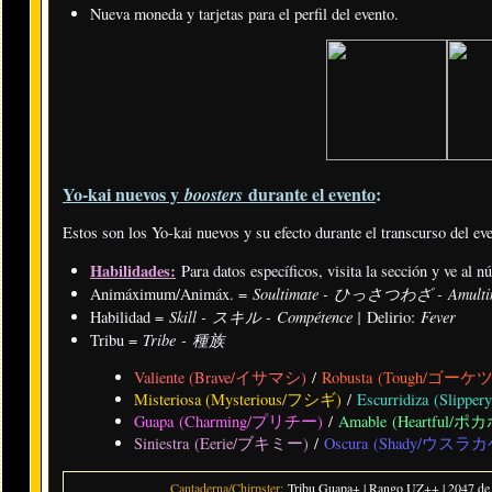
Nueva moneda y tarjetas para el perfil del evento.
Yo-kai nuevos y
durante el evento
:
boosters
Estos son los Yo-kai nuevos y su efecto durante el transcurso del ev
Habilidades:
Para datos específicos, visita la sección y ve al 
Soultimate - ひっさつわざ - Amulti
Animáximum/Animáx. =
Skill - スキル - Compétence |
Fever
Habilidad =
Delirio:
Tribe - 種族
Tribu =
Valiente (Brave/イサマシ)
/
Robusta (Tough/ゴーケ
Misteriosa (Mysterious/フシギ)
/
Escurridiza (Sli
Guapa (Charming/プリチー)
/
Amable (Heartful/ポ
Siniestra (Eerie/ブキミー)
/
Oscura (Shady/ウスラカ
Cantaderna/Chirpster:
Tribu Guapa+ | Rango UZ++ | 2047 de