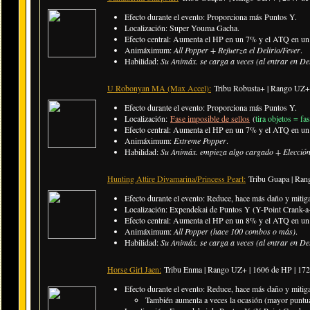
Efecto durante el evento: Proporciona más Puntos Y.
Localización: Super Youma Gacha.
Efecto central: Aumenta el HP en un 7% y el ATQ en un 
Animáximum:
All Popper + Refuerza el Delirio/Fever
.
Habilidad:
Su Animáx. se carga a veces (al entrar en De
U Robonyan MA (Max Accel):
Tribu Robusta+ | Rango UZ+
Efecto durante el evento: Proporciona más Puntos Y.
Localización:
Fase imposible de sellos
(
tira objetos = fa
Efecto central: Aumenta el HP en un 7% y el ATQ en un 
Animáximum:
Extreme Popper
.
Habilidad:
Su Animáx. empieza algo cargado + Elección:
Hunting Attire Divamarina/Princess Pearl:
Tribu Guapa | Ra
Efecto durante el evento: Reduce, hace más daño y mitiga
Localización: Expendekai de Puntos Y (Y-Point Crank-a-
Efecto central: Aumenta el HP en un 8% y el ATQ en un 
Animáximum:
All Popper (hace 100 combos o más)
.
Habilidad:
Su Animáx. se carga a veces (al entrar en De
Horse Girl Jaen:
Tribu Enma | Rango UZ+ | 1606 de HP | 17
Efecto durante el evento: Reduce, hace más daño y mitiga
También aumenta a veces la ocasión (mayor puntua