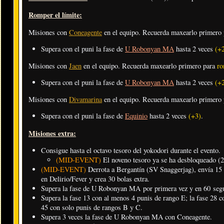
Romper el límite:
Misiones con
Coneagente
en el equipo. Recuerda maxearlo primero
Supera con el puni la fase de
U Robonyan MA
hasta 2 veces
(+
Misiones con
Jaen
en el equipo. Recuerda maxearlo primero para
ro
Supera con el puni la fase de
U Robonyan MA
hasta 2 veces
(+
Misiones con
Divamarina
en el equipo. Recuerda maxearlo primero
Supera con el puni la fase de
Equinio
hasta 2 veces
(+3)
.
Misiones extra:
Consigue hasta el octavo tesoro del yokodori durante el evento.
(MID-EVENT)
El noveno tesoro ya se ha desbloqueado (
(MID-EVENT)
Derrota a Bergantín (SV Snaggerjag), envía 15 v
en Delirio/Fever y crea 30 bolas extra.
Supera la fase de U Robonyan MA por primera vez y en 60 seg
Supera la fase 13 con al menos 4 punis de rango E; la fase 28 c
45 con solo punis de rangos B y C.
Supera 3 veces la fase de U Robonyan MA con Coneagente.