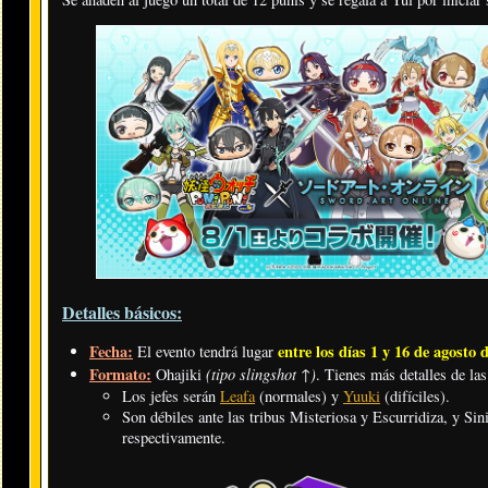
Detalles básicos:
Fecha:
entre los días 1 y 16 de agosto 
El evento tendrá lugar
Formato:
(tipo slingshot
)
Ohajiki
↑
. Tienes más detalles de la
Los jefes serán
Leafa
(normales) y
Yuuki
(difíciles).
Son débiles ante las tribus Misteriosa y Escurridiza, y Sin
respectivamente.