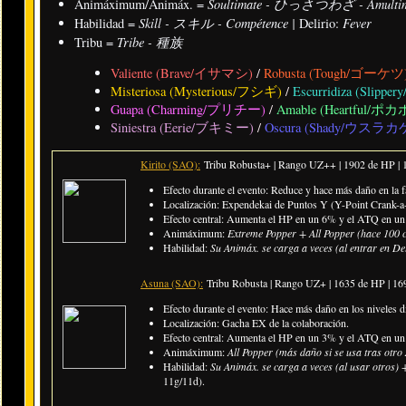
Soultimate - ひっさつわざ - Amulti
Animáximum/Animáx. =
Skill - スキル - Compétence |
Fever
Habilidad =
Delirio:
Tribe - 種族
Tribu =
Valiente (Brave/イサマシ)
/
Robusta (Tough/ゴーケツ
Misteriosa (Mysterious/フシギ)
/
Escurridiza (Sli
Guapa (Charming/プリチー)
/
Amable (Heartful/ポ
Siniestra (Eerie/ブキミー)
/
Oscura (Shady/ウスラカ
Kirito (SAO):
Tribu Robusta+ | Rango UZ++ |
1902 de HP |
Efecto durante el evento: Reduce y hace más daño en la f
Localización: Expendekai de Puntos Y (Y-Point Crank-a-
Efecto central: Aumenta el HP en un 6% y el ATQ en un 
Animáximum:
Extreme Popper + All Popper (hace 100 
Habilidad:
Su Animáx. se carga a veces (al entrar en De
Asuna (SAO):
Tribu Robusta | Rango UZ+ |
1635 de HP | 1
Efecto durante el evento: Hace más daño en los niveles di
Localización: Gacha EX de la colaboración.
Efecto central: Aumenta el HP en un 3% y el ATQ en un 
Animáximum:
All Popper (más daño si se usa tras otr
Habilidad:
Su Animáx. se carga a veces (al usar otros)
11g/11d).