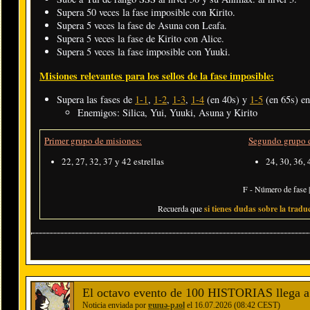
Supera 50 veces la fase imposible con Kirito.
Supera 5 veces la fase de Asuna con Leafa.
Supera 5 veces la fase de Kirito con Alice.
Supera 5 veces la fase imposible con Yuuki.
Misiones relevantes para los sellos de la fase imposible:
Supera las fases de
1-1
,
1-2
,
1-3
,
1-4
(en 40s) y
1-5
(en 65s) en
Enemigos: Silica, Yui, Yuuki, Asuna y Kirito
Primer grupo de misiones:
Segundo grupo d
22, 27, 32, 37 y 42 estrellas
24, 30, 36, 
F - Número de fase |
Recuerda que
si tienes dudas sobre la traduc
El octavo evento de 100 HISTORIAS llega a
Noticia enviada por
ɐɯuǝ-pɹol
el 16.07.2026 (08:42 CEST)