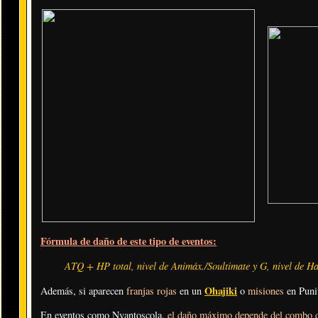
Fórmula de daño de este tipo de eventos:
ATQ + HP total, nivel de Animáx./Soultimate y G, nivel de Hab
Ohajiki
Además, si aparecen
franjas rojas
en un
o
misiones
en Puni
En eventos como Nyantoscola,
el daño máximo depende del combo d