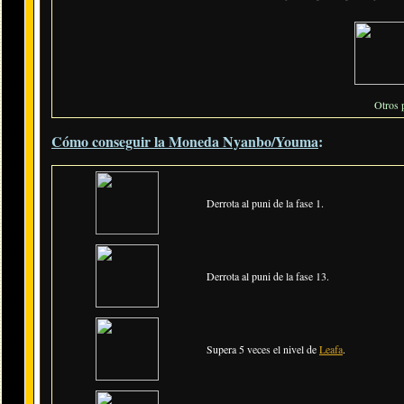
Otros 
Cómo conseguir la Moneda Nyanbo/Youma
:
Derrota al puni de la fase 1.
Derrota al puni de la fase 13.
Supera 5 veces el nivel de
Leafa
.