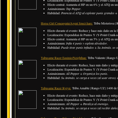
Localización: Expendekai de Puntos Y (Y-Point Crank-a-
Efecto central: Aumenta el HP en un 6% y el ATQ en un 
Animáximum:
Tap Popper
.
Habilidad:
Potencia el ATQ al explotar punis grandes +
Horse Girl Coneagente/Agent Spect-hare:
Tribu Misteriosa |
Efecto durante el evento: Reduce y hace más daño en la f
Localización: Expendekai de Puntos Y (Y-Point Crank-a-
Efecto central: Aumenta el HP en un 5% y el ATQ en un 7
Animáximum:
Infla 4 punis y explota alrededor
.
Habilidad:
Puede tirar punis inflados + Su Animáx. se c
Yabusame Racer Equinio/Neighthan:
Tribu Valiente | Rango
Efecto durante el evento: Reduce, hace más daño y mitiga 
Localización: Expendekai de Puntos Y (Y-Point Crank-a-
Animáximum:
All Popper + Organiza los punis
.
Habilidad:
Su Animáx. se carga a veces (al usar otros)
Yabusame Racer Kyryn:
Tribu Amable | Rango UZ | 1400 de
Efecto durante el evento: Reduce, hace más daño y mitiga 
Localización: Expendekai de Puntos Y (Y-Point Crank-a-
Animáximum:
All Popper + Paraliza al enemigo
.
Habilidad:
Su Animáx. se carga a veces (al recibir dañ