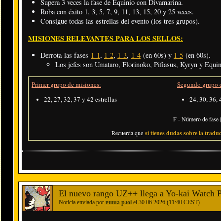
Supera 3 veces la fase de Equinio con Divamarina.
Roba con éxito 1, 3, 5, 7, 9, 11, 13, 15, 20 y 25 veces.
Consigue todas las estrellas del evento (los tres grupos).
MISIONES RELEVANTES PARA LOS SELLOS:
Derrota las fases
1-1
,
1-2
,
1-3
,
1-4
(en 60s) y
1-5
(en 60s).
Los jefes son Umataro, Florinoko, Pifiasus, Kyryn y Equin
Primer grupo de misiones:
Segundo grupo d
22, 27, 32, 37 y 42 estrellas
24, 30, 36, 
F - Número de fase |
Recuerda que
si tienes dudas sobre la traduc
El nuevo rango UZ++ llega a Yo-kai Watch Pun
Noticia enviada por
ɐɯuǝ-pɹol
el 30.06.2026 (11:40 CEST)