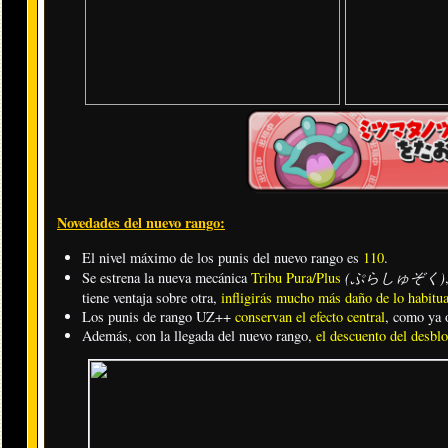
Novedades del nuevo rango:
El nivel máximo de los punis del nuevo rango es
110
.
(ぷらしゅぞく)
Se estrena la nueva mecánica
Tribu Pura/Plus
tiene ventaja sobre otra,
infligirás mucho más daño de lo habitua
Los punis de rango UZ++
conservan el efecto central
, como ya 
Además, con la llegada del nuevo rango,
el descuento del desbl