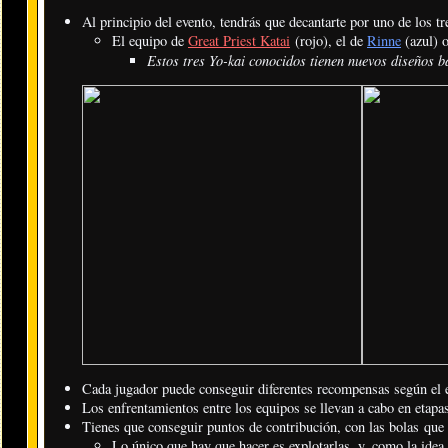
Al principio del evento, tendrás que decantarte por uno de los tr
El equipo de
Great Priest Katai
(rojo), el de
Rinne
(azul) 
Estos tres Yo-kai conocidos tienen nuevos diseños 
Cada jugador puede conseguir diferentes recompensas según el e
Los enfrentamientos entre los equipos se llevan a cabo en etapas
Tienes que conseguir puntos de contribución, con las bolas que a
Lo único que hay que hacer es explotarlas, y, como la ide