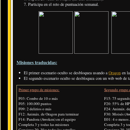
Participa en el reto de puntuación semanal.
Misiones traducidas:
El primer escenario oculto se desbloquea usando a
Oragon
en la
El segundo escenario oculto se desbloquea con un wib wob de t
Primer grupo de misiones:
Segundo grupo d
F03: Combo de 10 o más
F15: 75 segund
F05: 100.000 puntos
F20: 55% de HP 
F09: 2 delirios o más
F24: Animáx. de
F12: Animáx. de Oragon para terminar
F30: Moisés (Aw
F14: Pandora (Awoken) en el equipo
E01: 4 o meno
Completa 3 y todas las misiones
Completa 3 y to
Consigue 20, 30 y todas las estrellas
Consigue 20, 35 