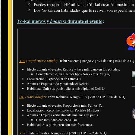
Puedes recuperar HP utilizando Yo-kai cuyo Animáximum t
Los Yo-kai con habilidades que te reviven son especialment
Yo-kai nuevos y
durante el evento
:
boosters
Yuu
(Royal Palace Knight)
: Tribu Valiente | Rango Z
| 891 de HP |
1042
de ATQ
Efecto durante el evento: Reduce y hace más daño en los portales.
​Concretamente, en el tercer tipo
(
Hal - Dark Knight
)
.
Localización: Expendekai de Puntos Y.
Animáx.: Explota todo y extiende el Delirio.
Habilidad: Unir sus punis rellena más rápido el Delirio.
Hal
(Dark Knight)
: Tribu Robusta | Rango SSS
| 750 de HP |
926
de ATQ
Efecto durante el evento: Proporciona más Puntos Y.
Localización: Recompensa de los Portales Místicos.
Animáx.: Explota verticalmente una línea de punis.
Hace más daño con cada uso.
Habilidad: Sus punis caen con más frecuencia.
Yoki
: Tribu Siniestra | Rango SSS
| 699 de HP |
967
de ATQ