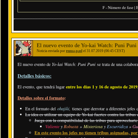
F - Número de fase | E
El nuevo evento de Yo-kai Watch: Puni Puni 
Noticia enviada por
ɐɯuǝ-pɹol
el 31.07.2019 (06:45 CEST)
Yo-kai Watch: Puni Puni
El nuevo evento de
se trata de una colabo
Detalles básicos:
entre los días 1 y 16 de agosto de 2019
El evento, que tendrá lugar
Detalles sobre el formato
:
ohajiki
,
En el formato del
tienes que derrotar a diferentes jefe
La idea es utilizar un equipo de Yo-kai fuertes contra las tribus 
Juega con la compatibilidad de las tribus para aprovecharte
Valiente
y
Robusta
»
Misteriosa
y
Escurridiza
»
Gu
En este evento los jefes no tienen tribus asignadas, po