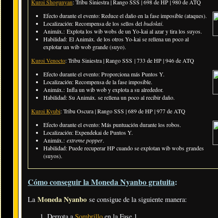
Kuroi Shogunyan
: Tribu Siniestra | Rango SSS | 698 de HP | 980 de ATQ
Efecto durante el evento: Reduce el daño en la fase imposible (ataques).
Localización: Recompensa de los sellos del
budokai
.
Animáx.: Explota los wib wobs de un Yo-kai al azar y tira los suyos.
Habilidad: El Animáx. de los otros Yo-kai se rellena un poco al
explotar un wib wob grande (suyo).
Kuroi Venocto
: Tribu Siniestra | Rango
SSS
| 733 de HP | 946 de ATQ
Efecto durante el evento: Proporciona más Puntos Y.
Localización: Recompensa de la fase imposible.
Animáx.: Infla un wib wob y explota a su alrededor.
Habilidad: Su Animáx. se rellena un poco al recibir daño.
Kuroi Kyubi
: Tribu Oscura | Rango SSS | 689 de HP | 977 de ATQ
Efecto durante el evento:
Más puntuación durante los robos
.
Localización: Expendekai de Puntos Y.
Animáx.:
extreme popper
.
Habilidad: Puede recuperar HP cuando se explotan wib wobs grandes
(suyos).
Cómo conseguir la Moneda Nyanbo gratuita
:
Moneda Nyanbo
La
se consigue de la siguiente manera:
Derrota a
Sombrillo
en la Fase 1.