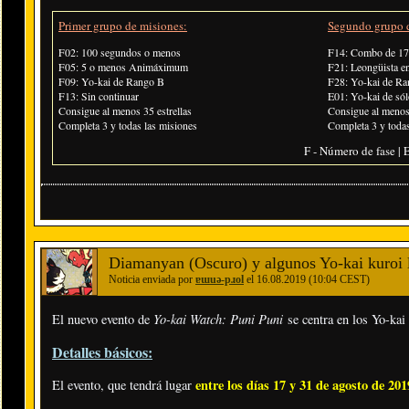
Primer grupo de misiones:
Segundo grupo d
F02: 100 segundos o menos
F14: Combo de 17
F05: 5 o menos Animáximum
F21: Leongüista en
F09: Yo-kai de Rango B
F28: Yo-kai de Ra
F13: Sin continuar
E01: Yo-kai de sól
Consigue al menos 35 estrellas
Consigue al menos 
Completa 3 y todas las misiones
Completa 3 y todas
F - Número de fase | E
Diamanyan (Oscuro) y algunos Yo-kai kuroi 
Noticia enviada por
ɐɯuǝ-pɹol
el 16.08.2019 (10:04 CEST)
Yo-kai Watch: Puni Puni
El nuevo evento de
se centra en los Yo-kai 
Detalles básicos:
entre los días 17 y 31 de agosto de 201
El evento, que tendrá lugar