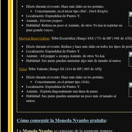
Efecto durante el evento: Hace más daño en los portales.
​Concretamente, en el tercer tipo
(Hal - Dark Knight)
.
Localización:
Expendekai de Puntos Y
.
Animáx.:
Extreme popper
.
Habilidad: Rellena un poco el Animáx. de otros Yo-kai al explotar un
puni grande (suyo).
Magical Beast Gabras
: Tribu Escurridiza | Rango SSS | 731 de HP | 948 de ATQ
Efecto durante el evento: Reduce y hace más daño en todos los tipos de port
Localización: Expendekai de Puntos Y.
Animáx.: All popper + recarga Animáx. de otros Yo-kai.
Habilidad: Sus punis pueden aumentar algo más de tamaño al unirse.
Velsa
: Tribu Valiente | Rango SS | 614 de HP | 885 de ATQ
Efecto durante el evento: Hace más daño en los portales.
​Concretamente, en el primer tipo
(Yoki)
.
Localización:
Expendekai de Puntos Y
.
Animáx.: Explota diagonalmente una línea de punis.
Habilidad: Sus punis pueden aumentar
un poco más
el tamaño al
unirse.
Cómo conseguir la Moneda Nyanbo gratuita
:
Moneda Nyanbo
La
se consigue de la siguiente manera: