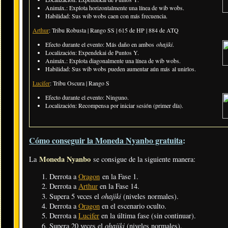
Animáx.: Explota horizontalmente una línea de wib wobs.
Habilidad: Sus wib wobs caen con más frecuencia.
Arthur
: Tribu Robusta | Rango SS | 615 de HP | 884 de ATQ
Efecto durante el evento:
Más daño en ambos
ohajiki
.
Localización: Expendekai de Puntos Y.
Animáx.: Explota diagonalmente una línea de wib wobs.
Habilidad: Sus wib wobs pueden aumentar aún más al unirlos.
Lucifer
: Tribu Oscura | Rango S
Efecto durante el evento: Ninguno.
Localización: Recompensa por iniciar sesión (primer día).
Cómo conseguir la Moneda Nyanbo gratuita
:
Moneda Nyanbo
La
se consigue de la siguiente manera:
Derrota a
Oragon
en la Fase 1.
Derrota a
Arthur
en la Fase 14.
ohajiki
Supera 5 veces el
(niveles normales).
Derrota a
Oragon
en el escenario oculto.
Derrota a
Lucifer
en la última fase (sin continuar).
ohajiki
Supera 20 veces el
(niveles normales).