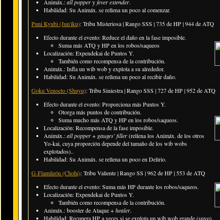
Animáx.:
all popper
y
fever extender
.
Habilidad: Su Animáx. se rellena un poco al comenzar.
Puni Kyubi (Jun'iku)
: Tribu Misteriosa | Rango SSS | 735 de HP | 944 de ATQ
Efecto durante el evento: Reduce el daño en la fase imposible.
​Suma más ATQ y HP en los robos/saqueos
Localización: Expendekai de Puntos Y.
También como recompensa de la contribución.
Animáx.: Infla un wib wob y explota a su alrededor.
Habilidad: Su Animáx. se rellena un poco al recibir daño.
Goku Venocto (Shuyu)
: Tribu Siniestra | Rango SSS | 727 de HP | 952 de ATQ
Efecto durante el evento: Proporciona más Puntos Y.
​Otorga más puntos de contribución.
Suma mucho más ATQ y HP en los robos/saqueos.
Localización: Recompensa de la fase imposible.
Animáx.:
all popper
+
gauges' filler
(rellena los Animáx. de los otros
Yo-kai, cuya proporción depende del tamaño de los wib wobs
explotados)..
Habilidad: Su Animáx. se rellena un poco en Delirio.
G-Flamileón (Chohi)
: Tribu Valiente | Rango SS | 962 de HP | 553 de ATQ
Efecto durante el evento: Suma más HP durante los robos/saqueos.
Localización: Expendekai de Puntos Y.
También como recompensa de la contribución.
Animáx.: booster de Ataque +
healer
.
Habilidad: Recupera HP a veces si se explota un wib wob grande (suyo).