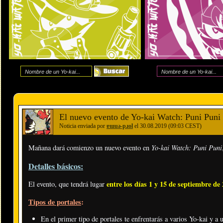
El nuevo evento de Yo-kai Watch: Puni Puni 
Noticia enviada por
ɐɯuǝ-pɹol
el 30.08.2019 (09:03 CEST)
Yo-kai Watch: Puni Puni
Mañana dará comienzo un nuevo evento en
Detalles básicos:
entre los días 1 y 15 de septiembre de
El evento, que tendrá lugar
Tipos de portales
:
En el primer tipo de portales te enfrentarás a varios Yo-kai y a 