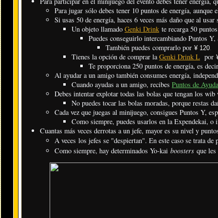
​Para participar en el minijuego del evento debes tener energía, 
Para jugar sólo debes tener 10 puntos de energía, aunque 
Si usas 50 de energía, haces 6 veces más daño que al usar
Un objeto llamado
Genki Drink
te recarga 50 puntos
Puedes conseguirlo intercambiando Puntos Y, a
También puedes comprarlo por
¥ 120
.
Tienes la opción de comprar la
Genki Drink L
por
Te proporciona 250 puntos de energía, es decir
Al ayudar a un amigo también consumes energía, independ
Cuando ayudas a un amigo, recibes
Puntos de Ayud
Debes intentar explotar todas las bolas que tengan los wib 
No puedes tocar las bolas moradas, porque restas da
Cada vez que juegas al minijuego, consigues Puntos Y, es
Como siempre, puedes usarlos en la Expendekai, o i
Cuantas más veces derrotas a un jefe, mayor es su nivel y punto
A veces los jefes se "despiertan". En este caso se trata de
boosters
Como siempre, hay determinados Yo-kai
que les