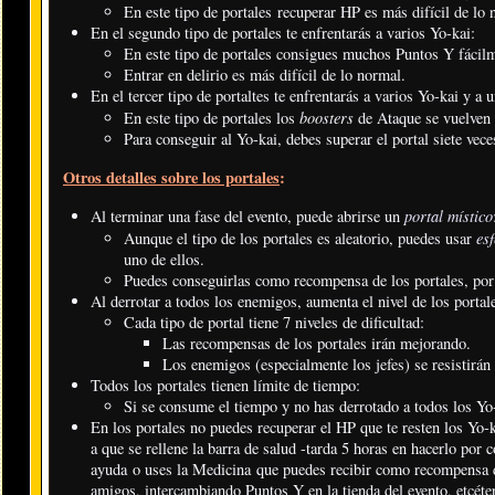
En este tipo de portales recuperar HP es más difícil de lo 
En el segundo tipo de portales te enfrentarás a varios Yo-kai:
En este tipo de portales consigues muchos Puntos Y fácil
Entrar en delirio es más difícil de lo normal.
En el tercer tipo de portaltes te enfrentarás a varios Yo-kai y a 
boosters
En este tipo de portales los
de Ataque se vuelven 
Para conseguir al Yo-kai, debes superar el portal siete vece
Otros detalles sobre los portales
:
portal místico
Al terminar una fase del evento, puede abrirse un
es
Aunque el tipo de los portales es aleatorio, puedes usar
uno de ellos.
Puedes conseguirlas como recompensa de los portales, por 
Al derrotar a todos los enemigos, aumenta el nivel de los portal
Cada tipo de portal tiene 7 niveles de dificultad:
Las recompensas de los portales irán mejorando.
Los enemigos (especialmente los jefes) se resistirá
Todos los portales tienen límite de tiempo:
Si se consume el tiempo y no has derrotado a todos los Yo-ka
En los portales no puedes recuperar el HP que te resten los Yo-
a que se rellene la barra de salud -tarda 5 horas en hacerlo por 
ayuda o uses la Medicina que puedes recibir como recompensa de
amigos, intercambiando Puntos Y en la tienda del evento, etcéte