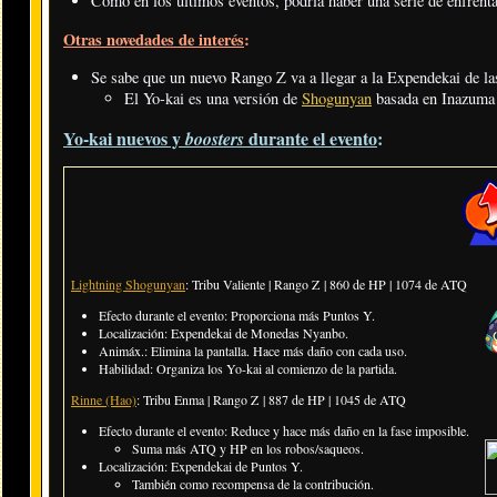
Como en los últimos eventos, podría haber una serie de enfrent
Otras novedades de interés
:
Se sabe que un nuevo Rango Z va a llegar a la Expendekai de l
El Yo-kai es una versión de
Shogunyan
basada en Inazuma
Yo-kai nuevos y
durante el evento
:
boosters
Lightning Shogunyan
: Tribu Valiente | Rango Z
| 860 de HP | 1074 de ATQ
Efecto durante el evento: Proporciona más Puntos Y.
Localización: Expendekai de Monedas Nyanbo.
Animáx.: Elimina la pantalla. Hace más daño con cada uso.
Habilidad: Organiza los Yo-kai al comienzo de la partida.
Rinne (Hao)
: Tribu Enma | Rango Z | 887 de HP | 1045 de ATQ
Efecto durante el evento: Reduce y hace más daño en la fase imposible.
​Suma más ATQ y HP en los robos/saqueos.
Localización: Expendekai de Puntos Y.
También como recompensa de la contribución.