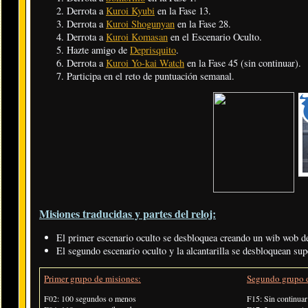
Derrota a
Kuroi Kyubi
en la Fase 13.
Derrota a
Kuroi Shogunyan
en la Fase 28.
Derrota a
Kuroi Komasan
en el Escenario Oculto.
Hazte amigo de
Deprisquito
.
Derrota a
Kuroi Yo-kai Watch
en la Fase 45 (sin continuar).
Participa en el reto de puntuación semanal.
Misiones traducidas y partes del reloj:
El primer escenario oculto se desbloquea creando un wib wob d
El segundo escenario oculto y la alcantarilla se desbloquean sup
Primer grupo de misiones:
Segundo grupo d
F02: 100 segundos o menos
F15: Sin continuar