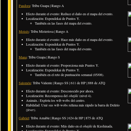
Pandora
: Tribu Guapa | Rango A
Efecto durante el evento: Reduce el daño en el mapa del evento.
Localización: Expendekai de Puntos Y.
También en las fases del mapa del evento.
Moisés
: Tribu Misteriosa | Rango A
Efecto durante el evento: Hace más daño en el mapa del evento.
Localización: Expendekai de Puntos Y.
También en las fases del mapa del evento.
Mana
: Tribu Guapa | Rango S
Efecto durante el evento: Proporciona más Puntos Y.
Localización: Expendekai de Puntos Y.
También en el reto de puntuación semanal (
05/08
).
Salomón
: Tribu Valiente | Rango SS | 611 de HP | 888 de ATQ
Efecto durante el evento: Desconocido por ahora.
Localización:
Recompensa del
ohajiki
(nivel 4)
.
Animáx.: Explota los wib wobs del centro.
Habilidad: Unir sus wib wobs rellena más rápido la barra de Delirio
(fever)
.
Gabriel
: Tribu Amable | Rango SS | 624 de HP | 875 de ATQ
Efecto durante el evento: Más daño en el
ohajiki
de Kushinada.
Localización: Expendekai de Puntos Y.