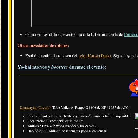
Como en los últimos eventos, podría haber una serie de
Enfrent
Otras novedades de interés
:
Está disponible la repesca del
reloj Kuroi (Dark)
. Sigue leyend
Yo-kai nuevos y
durante el evento
:
boosters
Diamanyan (Oscuro)
: Tribu Valiente | Rango Z | 896 de HP | 1037 de ATQ
Efecto durante el evento: Reduce y hace más daño en la fase imposible.
Localización: Expendekai de Puntos Y.
Animáx.:
Crea wib wobs grandes y los explota
.
Habilidad:
Su Animáx. se rellena un poco al comenzar
.