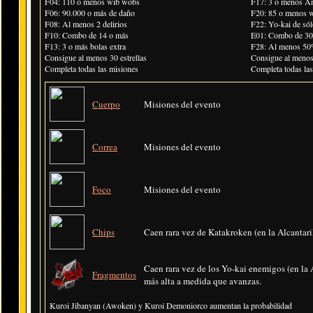
F04: 110 o menos wib wobs
F17: 3 o menos 
F06: 90.000 o más de daño
F20: 85 o menos 
F08: Al menos 2 delirios
F22: Yo-kai de sól
F10: Combo de 14 o más
E01: Combo de 30
F13: 3 o más bolas extra
F28: Al menos 5
Consigue al menos 30 estrellas
Consigue al menos 
Completa todas las misiones
Completa todas la
Cuerpo
Misiones del evento
Correa
Misiones del evento
Foco
Misiones del evento
Chips
Caen rara vez de Katakroken (en la Alcantari
Caen rara vez de los Yo-kai enemigos (en la A
Fragmentos
más alta a medida que avanzas.
Kuroi Jibanyan (Awoken) y Kuroi Demoniorco aumentan la probabilidad