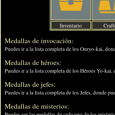
Cuanto mayor sea el nivel de la medalla,
más subirá el poder de ataque
de los 
Esto no afecta directamente a la estadística de la
Fuerza
en sí, ya que se limita
Imagen
Nombre
🔄 Gira el dispositivo
Arma
ordenador, en caso de qu
霊剣 断絶丸
Una v
exper
Ente
Arma
名刀 鬼切
Usa 
Arma
妖剣 紅時雨
Arma
エンマブレード・紅
De r
Arma