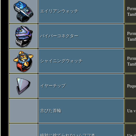
Permi
エイリアンウォッチ
Tamb
Perm
バイパーコネクター
Tamb
Perm
シャイニングウォッチ
Tamb
Pequ
イヤーチップ
Un vi
古びた首輪
Un á
絶対に捨てられないムフフ本