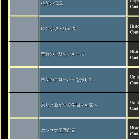
Leye
桃印の伝説
Conti
Histo
時代小説・紅武者
Conti
Histo
荒野の早撃ちブルース
Conti
Un li
四葉のクローバーを探して
Conti
Un li
周りと差がつく学園マル秘本
Conti
Histo
エンマ大王回顧録
Conti