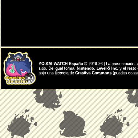
YO-KAI WATCH España
© 2018-26 | La presentación, 
sitio. De igual forma,
Nintendo
,
Level-5 Inc.
y el resto
bajo una licencia de
Creative Commons
(puedes consul