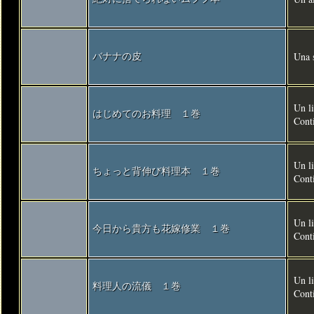
Una s
バナナの皮
Un li
はじめてのお料理 １巻
Conti
Un li
ちょっと背伸び料理本 １巻
Conti
Un li
今日から貴方も花嫁修業 １巻
Cont
Un li
料理人の流儀 １巻
Cont