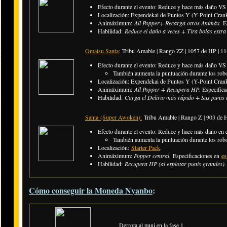
Efecto durante el evento: Reduce y hace más daño VS
Localización: Expendekai de Puntos Y (Y-Point Crank
Animáximum:
All Popper+ Recarga otros Animáx.
E
Habilidad:
Reduce el daño a veces + Tira bolas extra
Omatsu Santa:
Tribu Amable | Rango ZZ | 1057 de HP | 
Efecto durante el evento: Reduce y hace más daño VS
También aumenta la puntuación durante los rob
Localización: Expendekai de Puntos Y (Y-Point Crank
Animáximum:
All Popper + Recupera HP.
Especific
Habilidad:
Carga el Delirio más rápido + Sus punis 
Santa (Super Awoken):
Tribu Amable | Rango Z | 903 de
Efecto durante el evento: Reduce y hace más daño en
También aumenta la puntuación durante los rob
Localización:
Starter Pack
.
Animáximum:
Popper central.
Especificaciones en
es
Habilidad:
Recupera HP (al explotar punis grandes).
Cómo conseguir la Moneda Nyanbo
:
Derrota al puni en la fase 1.