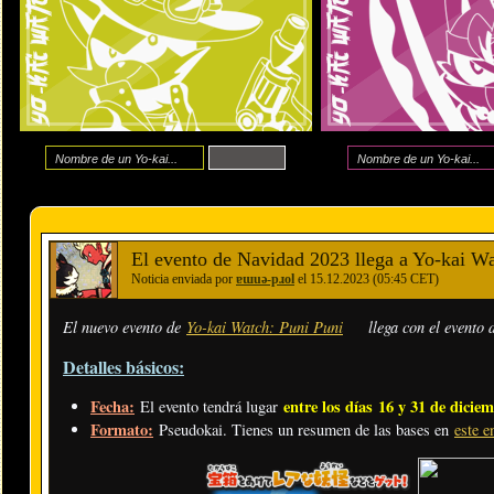
El evento de Navidad 2023 llega a Yo-kai Wa
Noticia enviada por
ɐɯuǝ-pɹol
el 15.12.2023 (05:45 CET)
El nuevo evento de
Yo-kai Watch: Puni Puni
llega con el evento
Detalles básicos:
Fecha:
entre los días
16 y 31 de dicie
El evento tendrá lugar
Formato:
Pseudokai. Tienes un resumen de las bases en
este e