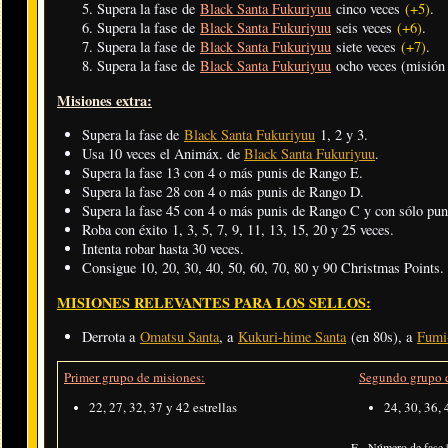
Supera la fase de
Black Santa Fukuriyuu
cinco veces
(+5)
.
Supera la fase de
Black Santa Fukuriyuu
seis veces
(+6)
.
Supera la fase de
Black Santa Fukuriyuu
siete veces
(+7)
.
Supera la fase de
Black Santa Fukuriyuu
ocho veces (misión 
Misiones extra:
Supera la fase de
Black Santa Fukuriyuu
1, 2 y 3.
Usa 10 veces el Animáx. de
Black Santa Fukuriyuu
.
Supera la fase 13 con 4 o más punis de Rango E.
Supera la fase 28 con 4 o más punis de Rango D.
Supera la fase 45 con 4 o más punis de Rango C y con sólo pu
Roba con éxito 1, 3, 5, 7, 9, 11, 13, 15, 20 y 25 veces.
Intenta robar hasta 30 veces.
Consigue 10, 20, 30, 40, 50, 60, 70, 80 y 90 Christmas Points.
MISIONES RELEVANTES PARA LOS SELLOS:
Derrota a
Omatsu Santa
, a
Kukuri-hime Santa
(en 80s), a
Fumi
Primer grupo de misiones:
Segundo grupo d
22, 27, 32, 37 y 42 estrellas
24, 30, 36, 
F - Número de fase |