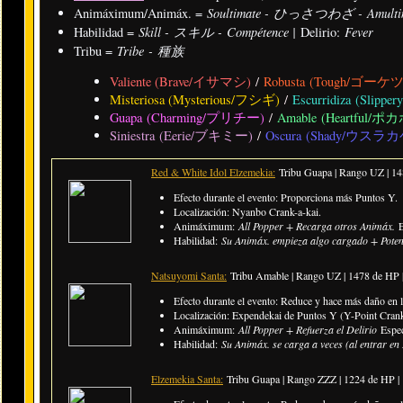
Soultimate - ひっさつわざ - Amulti
Animáximum/Animáx. =
Skill - スキル - Compétence |
Fever
Habilidad =
Delirio:
Tribe - 種族
Tribu =
Valiente (Brave/イサマシ)
/
Robusta (Tough/ゴーケ
Misteriosa (Mysterious/フシギ)
/
Escurridiza (Sli
Guapa (Charming/プリチー)
/
Amable (Heartful/ポ
Siniestra (Eerie/ブキミー)
/
Oscura (Shady/ウスラカ
Red & White Idol Elzemekia:
Tribu Guapa | Rango UZ | 1
Efecto durante el evento: Proporciona más Puntos Y.
Localización: Nyanbo Crank-a-kai.
Animáximum:
All Popper + Recarga otros Animáx.
Habilidad:
Su Animáx. empieza algo cargado + Poten
Natsuyomi Santa:
Tribu Amable | Rango UZ | 1478 de HP
Efecto durante el evento: Reduce y hace más daño en l
Localización: Expendekai de Puntos Y (Y-Point Crank
Animáximum:
All Popper + Refuerza el Delirio
Espe
Habilidad:
Su Animáx. se carga a veces (al entrar en
Elzemekia Santa:
Tribu Guapa | Rango ZZZ | 1224 de HP 