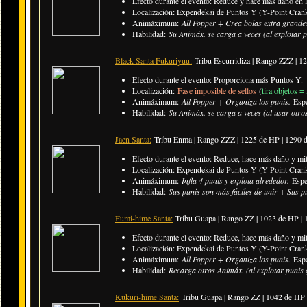
Efecto durante el evento: Reduce y hace más daño en l
Localización: Expendekai de Puntos Y (Y-Point Crank
Animáximum:
All Popper + Crea bolas extra grande
Habilidad:
Su Animáx. se carga a veces (al explotar 
Black Santa Fukuriyuu:
Tribu Escurridiza | Rango ZZZ | 
Efecto durante el evento: Proporciona más Puntos Y.
Localización:
Fase imposible de sellos
(
tira objetos =
Animáximum:
All Popper + Organiza los punis.
Esp
Habilidad:
Su Animáx. se carga a veces (al usar otros
Jaen Santa:
Tribu Enma | Rango ZZZ | 1225 de HP | 1290
Efecto durante el evento: Reduce, hace más daño y mi
Localización: Expendekai de Puntos Y (Y-Point Crank
Animáximum:
Infla 4 punis y explota alrededor.
Espe
Habilidad:
Sus punis son más fáciles de unir + Sus 
Fumi-hime Santa:
Tribu Guapa | Rango ZZ | 1023 de HP |
Efecto durante el evento: Reduce, hace más daño y mi
Localización: Expendekai de Puntos Y (Y-Point Crank
Animáximum:
All Popper + Organiza los punis.
Esp
Habilidad:
Recarga otros Animáx. (al explotar punis 
Kukuri-hime Santa:
Tribu Guapa | Rango ZZ | 1042 de HP