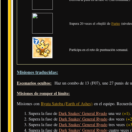
Supera 20 veces el
ohajiki
de
Furtre
(niveles
Participa en el reto de puntuación semanal.
Misiones traducidas:
Escenarios ocultos:
Haz un combo de 13 (F07), une 27 punis de un
Misiones de romper el límite:
Misiones con
Ryuta Satoba (Earth of Ashes)
en el equipo. Recuerd
Supera la fase de
Dark Snakes' General Ryudo
una vez
(+1)
.
Supera la fase de
Dark Snakes' General Ryudo
dos veces
(+2
Supera la fase de
Dark Snakes' General Ryudo
tres veces
(+3
Supera la fase de
Dark Snakes' General Ryudo
cuatro veces (