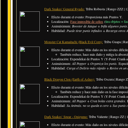
Dark Snakes' General Ryudo:
Tribu Robusta | Rango ZZZ | 
Efecto durante el evento: Proporciona más Puntos Y.
Localización:
Fase imposible de sellos
(
tira objetos = fa
Animáximum:
Booster de Ataque + Infla algunos punis
Habilidad:
Puede tirar punis inflados + Recarga otros A
Monster Cat Kamaitachi (Black Evil Corp):
Tribu Guapa | Ra
Efecto durante el evento: Más daño en los niveles difícile
​También reduce, hace más daño y mitiga la absor
Localización: Expendekai de Puntos Y (Y-Point Crank-a-
Animáximum:
All Popper + Organiza los punis.
Especi
Habilidad:
Carga el Delirio más rápido + Revive en un
Black Dragon Clon (Earth of Ashes):
Tribu Oscura | Rango 
Efecto durante el evento: Más daño en los niveles difícile
​También reduce y hace más daño en la fase imposi
Localización: Expendekai de Puntos Y (Y-Point Crank-a-
Animáximum:
All Popper + Crea bolas extra grandes.
Habilidad:
Su Animáx. no se queda a cero + Sus punis c
Dark Snakes' Spear - Onigumo:
Tribu Valiente | Rango ZZ |
Efecto durante el evento: Más daño en los niveles difícile