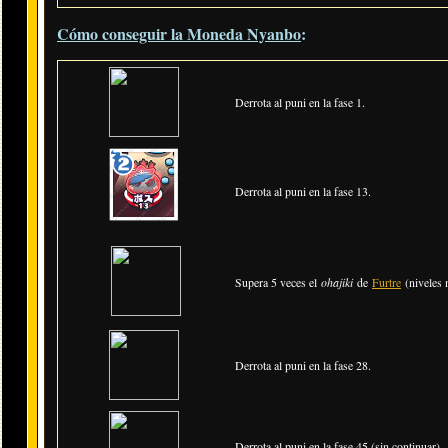
Cómo conseguir la Moneda Nyanbo
:
Derrota al puni en la fase 1.
Derrota al puni en la fase 13.
Supera 5 veces el
ohajiki
de
Furtre
(niveles 
Derrota al puni en la fase 28.
Derrota al puni en la fase 45 (sin continuar).