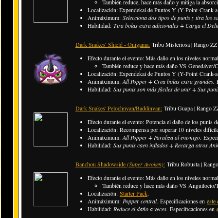
​También reduce, hace más daño y mitiga la abso
Localización: Expendekai de Puntos Y (Y-Point Crank-a-
Animáximum:
Selecciona dos tipos de punis y tira los 
Habilidad:
Tira bolas extra adicionales + Carga el Del
Dark Snakes' Shield - Onigama:
Tribu Misteriosa | Rango ZZ
Efecto durante el evento: Más daño en los niveles normal
​También reduce y hace más daño VS Genedáver/C
Localización: Expendekai de Puntos Y (Y-Point Crank-a-
Animáximum:
All Popper + Crea bolas extra grandes.
Habilidad:
Sus punis son más fáciles de unir + Sus pun
Dark Snakes' Pelochnyan/Baddinyan:
Tribu Guapa | Rango Z
Efecto durante el evento: Potencia el daño de los punis d
Localización: Recompensa por superar 10 niveles difícil
Animáximum:
All Popper + Paraliza al enemigo.
Espec
Habilidad:
Sus punis caen inflados + Recarga otros Ani
Banchou Shadowside
(Super Awoken)
:
Tribu Robusta | Rang
Efecto durante el evento: Más daño en los niveles normal
​También reduce y hace más daño VS Anguilocio/T
Localización:
Starter Pack
.
Animáximum:
Popper central.
Especificaciones en
este 
Habilidad:
Reduce el daño a veces.
Especificaciones en