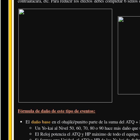
contraatacará, etc. Para reducir los efectos debes completar 6 sellos
Fórmula de daño de este tipo de eventos:
daño base
El
en el ohajiki/punitto parte de la suma del ATQ 
Un Yo-kai al Nivel 50, 60, 70, 80 o 90 hace más daño que u
El Reloj potencia el ATQ y HP máximo de todo el equipo.
Si formas una Unidad, el ATQ y HP de los Yo-kai de dicha 