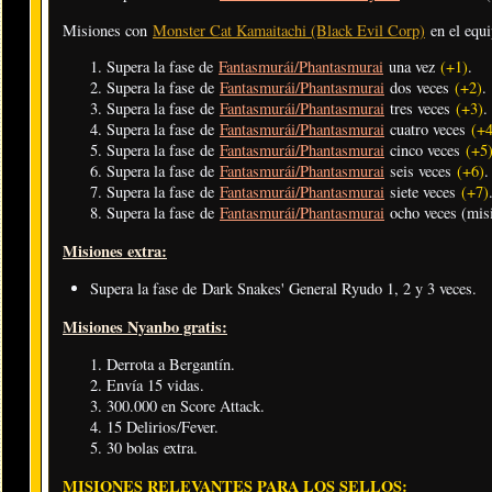
Misiones con
Monster Cat Kamaitachi (Black Evil Corp)
en el equ
Supera la fase de
Fantasmurái/Phantasmurai
una vez
(+1)
.
Supera la fase de
Fantasmurái/Phantasmurai
dos veces
(+2)
.
Supera la fase de
Fantasmurái/Phantasmurai
tres veces
(+3)
.
Supera la fase de
Fantasmurái/Phantasmurai
cuatro veces
(+4
Supera la fase de
Fantasmurái/Phantasmurai
cinco veces
(+5
Supera la fase de
Fantasmurái/Phantasmurai
seis veces
(+6)
.
Supera la fase de
Fantasmurái/Phantasmurai
siete veces
(+7)
Supera la fase de
Fantasmurái/Phantasmurai
ocho veces (misi
Misiones extra:
Supera la fase de Dark Snakes' General Ryudo 1, 2 y 3 veces.
Misiones Nyanbo gratis:
Derrota a Bergantín.
Envía 15 vidas.
300.000 en Score Attack.
15 Delirios/Fever.
30 bolas extra.
MISIONES RELEVANTES PARA LOS SELLOS: