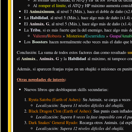
Al
romper el límite
, el ATQ y HP máximo aumenta consid
Animáximum
El
, al nivel 7 (Máx.), hace el doble de daño (x2.
Habilidad
La
, al nivel 5 (Máx.), hace algo más de daño (x1.4) 
Animáx. G
El
, al nivel 5 (Máx.), hace algo más de daño (x1.4)
Tribu
La
, si es más fuerte que la del enemigo, hace algo más d
Valiente
/
Robusta
»
Misteriosa
/
Escurridiza
»
Guapa
/
Amab
Boosters
Los
hacen normalmente ocho veces más el daño que ha
un
Conclusión: La suma de todos estos factores dan como resultado
Animáx
Animáx. G
Habilidad
el
.
,
y la
al máximo, ni tampoco co
Además, si aparecen franjas rojas en un ohajiki o misiones en punit
Otras novedades de interés
:
Nuevos libros que desbloquean skills secundarias:
Ryuta Satoba (Earth of Ashes):
Su Animáx. se carga a veces (
Localización: Supera 11 niveles difíciles del ohajiki
.
Black Dragon Clon (Earth of Ashes):
Sus punis caen inflado
Localización: Supera 8 veces la fase imposible con el pu
Dark Snakes' General Ryudo:
Recarga otros Animáx. (al expl
Localización: Supera 12 niveles difíciles del ohajiki
.