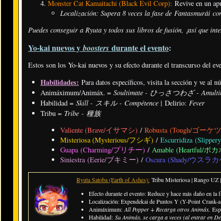
Monster Cat Kamaitachi (Black Evil Corp):
Revive en un ap
Localización: Supera 8 veces la fase de Fantasmurái con
Puedes conseguir a Ryuta y todos sus libros de fusión, ¡así que int
Yo-kai nuevos y
durante el evento
:
boosters
Estos son los Yo-kai nuevos y su efecto durante el transcurso del ev
Habilidades:
Para datos específicos, visita la sección y ve al 
Soultimate - ひっさつわざ - Amulti
Animáximum/Animáx. =
Skill - スキル - Compétence |
Fever
Habilidad =
Delirio:
Tribe - 種族
Tribu =
Valiente (Brave/イサマシ)
/
Robusta (Tough/ゴーケ
Misteriosa (Mysterious/フシギ)
/
Escurridiza (Sli
Guapa (Charming/プリチー)
/
Amable (Heartful/ポ
Siniestra (Eerie/ブキミー)
/
Oscura (Shady/ウスラカ
Ryuta Satoba (Earth of Ashes):
Tribu Misteriosa | Rango UZ
Efecto durante el evento: Reduce y hace más daño en la f
Localización: Expendekai de Puntos Y (Y-Point Crank-a-
Animáximum:
All Popper + Recarga otros Animáx.
Esp
Habilidad:
Su Animáx. se carga a veces (al entrar en Del