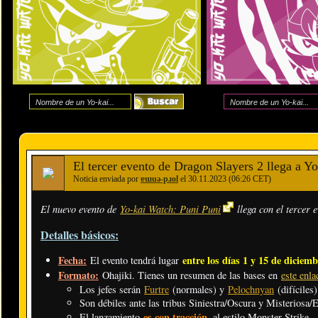
El tercer evento de Dragon Slayers 2 llega a Y
Noticia enviada por
ɐɯuǝ-pɹol
el 30.11.2023 (06:26 CET)
El nuevo evento de
Yo-kai Watch: Puni Puni
llega con el tercer 
Detalles básicos:
Fecha:
entre los días 1 y 15 de diciem
El evento tendrá lugar
Formato:
Ohajiki. Tienes un resumen de las bases en
este enla
Los jefes serán
Furtre
(normales) y
Pelochnyan
(difíciles)
Son débiles ante las tribus Siniestra/Oscura y Misteriosa/E
es con tracción
El lanzamiento
, al estilo Monster Strike.