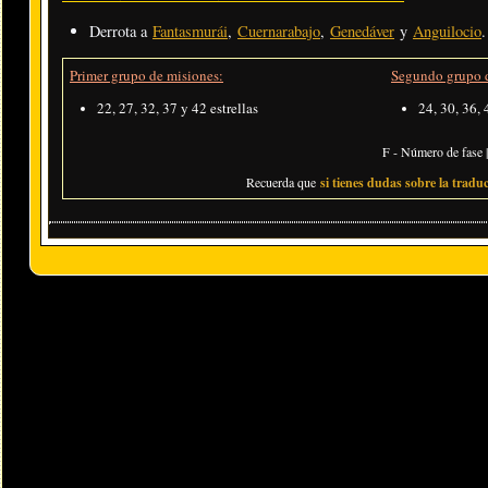
Derrota a
Fantasmurái
,
Cuernarabajo
,
Genedáver
y
Anguilocio
.
Primer grupo de misiones:
Segundo grupo d
22, 27, 32, 37 y 42 estrellas
24, 30, 36, 
F - Número de fase |
Recuerda que
si tienes dudas sobre la traduc