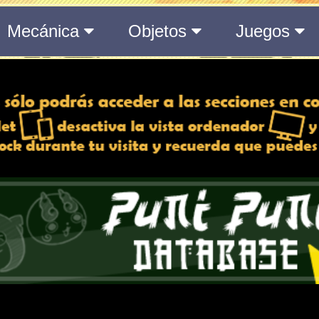
09 día/s | 19 h | 18
Toda la información del even
889 día/s | 19 h | 1