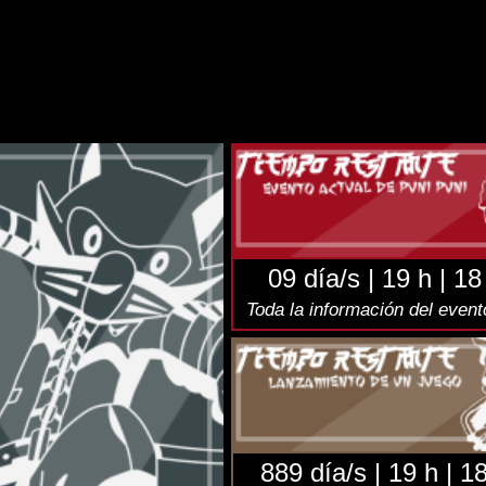
NSION
juego
aquí
.
elegram
(Twitter):