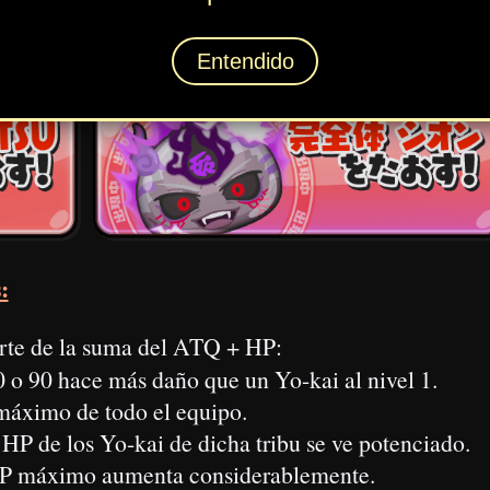
Supera misiones (traducidas abajo):
Reduce el daño
Supera 9 niveles difíciles:
Reduce el contraataque
Supera 10 niveles difíciles:
Reduce el HP
 unir.
a otros Animáx. (al explotar punis grandes).
sible
.
 apuro.
ento:
número indicado.
ime