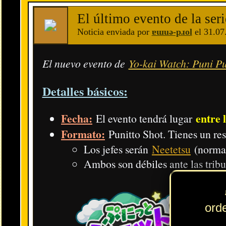
Animáximum
El
, al nivel 7 (Máx.), hace el doble de daño (x2.
Habilidad
La
, al nivel 5 (Máx.), hace algo más de daño (x1.4) 
Animáx. G
El
, al nivel 5 (Máx.), hace algo más de daño (x1.4) 
Tribu
La
, si es más fuerte que la del enemigo, hace algo más d
Valiente
/
Robusta
»
Misteriosa
/
Escurridiza
»
Guapa
/
Ama
Boosters
Los
hacen normalmente ocho veces más el daño que h
un
Conclusión: La suma de todos estos factores dan como resultado
Animáx
Animáx. G
Habilidad
el
.
,
y la
al máximo, ni tampoco co
Además, si aparecen franjas rojas en un ohajiki o misiones en punit
Fase de Youma Super Kenma:
Podemos conseguir a
Youma Super Kenma
en una fase imposible e
Para reducir los efectos debes completar 6 sellos derrotando a cier