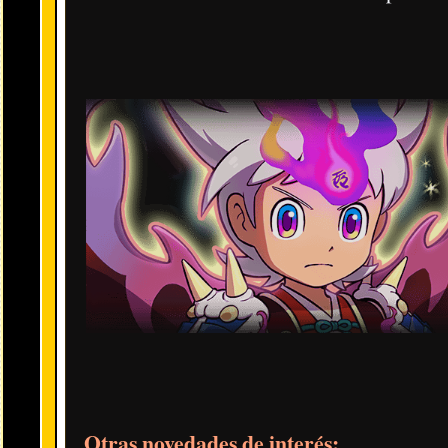
Animáximum:
All Popper + Organiza los punis.
Espec
Habilidad:
Su Animáx. no se queda a cero + Revive en
Perfect Shion:
Tribu Oscura | Rango ZZ | 1036 de HP | 116
Efecto durante el evento:
Potencia el daño de los punis 
Localización: Recompensa del evento por superar 10 niv
Animáximum:
Extreme Popper.
Especificaciones en
es
Habilidad:
Su Animáx. empieza algo cargado + Sus pun
Neetetsu
(Cuerpo Maldito)
:
Tribu Oscura | Rango ZZ |
1063
Efecto durante el evento:
Más daño en los niveles difícil
​También reduce, hace más daño y mitiga la abs
Localización: Expendekai de Puntos Y (Y-Point Crank-a
Animáximum:
All Popper + Recupera HP.
Especificac
Habilidad:
Recupera HP + Su Animáx. se carga a veces
Saku-chan (Cuerpo Maldito):
Tribu Siniestra | Rango ZZ | 
Efecto durante el evento:
Más daño en los niveles difícil
​También reduce, hace más daño y mitiga la abso
Localización: Expendekai de Puntos Y (Y-Point Crank-a
Animáximum:
All Popper + Recarga otros Animáx.
Es
Habilidad:
Tira bolas extra adicionales + Su Animáx. se
Golden Nandaryuu (Cuerpo Maldito):
Tribu Escurridiza | 