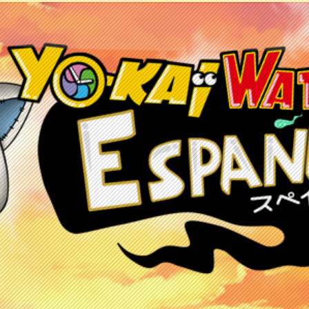
etos
Juegos
Anime y manga
Recursos
C