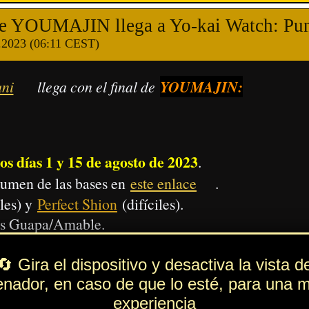
0) que al nivel uno.
que al nivel uno.
que al nivel uno.
e daño (x1.2), o menos si no es así (x0.8):
ble
»
Siniestra
/
Oscura
»
Valiente
/
Robusta
aría otro Yo-kai.
 daño bastante superior
a lo que haría el mismo Yo-kai si no tuviera
Tribu
ntase con ventaja de
.
se duplicará o multiplicará el daño
to,
respectivamente.
n la que, como siempre, el Yo-kai tendrá más HP, hará más daño y contraataca
tos Yo-kai o cumpliendo ciertos requisitos:
Supera 40 niveles normales:
Reduce el HP que recupera
Supera misiones (traducidas abajo):
Reduce la caída de las bolas de daño
Supera misiones (traducidas abajo):
Reduce el HP