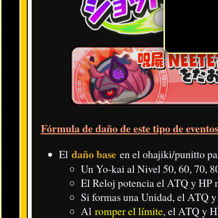
Otras novedades de interés
:
Nuevos libros que desbloquean skills secundarias:
Skill 2 de Youma Super Kenma:
Sus punis son más fáciles de
Localización: Supera 12 niveles difíciles del punitto
.
Skill 2 de Eleganfibio/Toadal Dude (Supermaldición):
Recarg
Localización: Haz x de daño con el puni en la fase impo
Skill 2 de Aracnio/Arachnus (Supermaldición):
Revive en un
Localización:
Supera 11 niveles difíciles del punitto.
Yo-kai nuevos y
durante el evento
:
boosters
Estos son los Yo-kai nuevos y su efecto durante el transcurso del ev
Habilidades:
Para datos específicos, visita la sección y ve al 
Animáximum/Animáx. =
Soultimate - ひっさつわざ - Amult