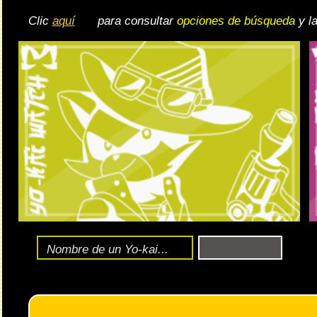
Fecha:
entre los días 1 y 15 de agosto
El evento tendrá lugar
Formato:
Punitto Shot. Tienes un resumen de las bases en
este
Los jefes serán
Neetetsu
(normales) y
Perfect Shion
(difíc
Ambos son débiles ante las tribus Guapa/Amable.
🔄 Gira el dispositivo
ordenador, en caso de qu
exper
Ente
Fórmula de daño de este tipo de eventos:
daño base
El
en el ohajiki/punitto parte de la suma del ATQ 
Un Yo-kai al Nivel 50, 60, 70, 80 o 90 hace más daño que 
El Reloj potencia el ATQ y HP máximo de todo el equipo
Si formas una Unidad, el ATQ y HP de los Yo-kai de dicha
Al
romper el límite
, el ATQ y HP máximo aumenta consi