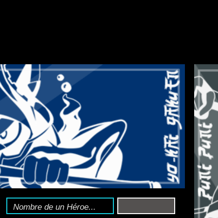
HOLY HORROR MA
nciclopedia Yo-kai
:
Toda la información del 
Sígue el
canal de T
o sigue la web en X 
 a Yo-kai Watch: Puni Puni
YOUMAJIN:
e