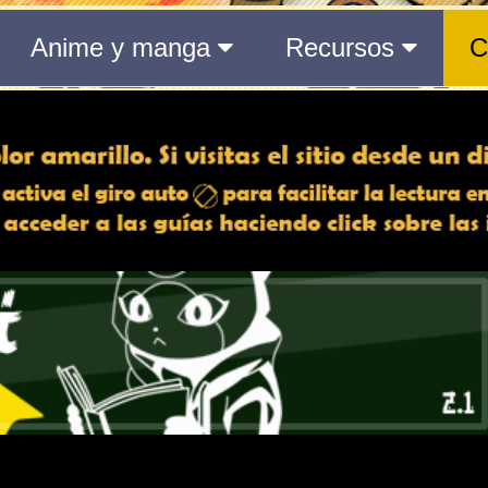
 min | 02 s
to actual
aquí
.
8 min | 02 s