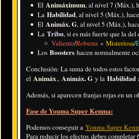
Habilidad =
Skill - スキル - Compétence |
Delirio:
Fever
Tribu =
Tribes - 種族
Valiente (Brave/Isamashi)
/
Robusta (Tough/Goketsu)
Misteriosa (Mysterious/Fushigi)
/
Escurridiza (Slippery
Guapa (Charming/Purichi)
/
Amable (Heartful/Pokapo
Siniestra (Eerie/Bukimi)
/
Oscura (Shady/Usurakage)
Youma Super Kenma:
Tribu Valiente | Rango UZ | 1476 de
Efecto durante el evento: Proporciona más Puntos Y.
La web usa cookies con el fin de mejorar la
Localización:
Fase imposible de sellos
(
tira objetos = f
experiencia del usuario.
​Para conseguirlo necesitarás superar una misión.
No pe
Animáximum:
All Popper + Recarga otros Animáx.
Es
Consulta más información sobre la ley de cookies
Habilidad:
Sus punis pueden ser más grandes + Sus pun
de la Unión Europea
Eleganfibio/Toadal Dude (Supermaldición):
Tribu Robusta |
Efecto durante el evento:
Reduce y hace más daño en la
Localización: Expendekai de Puntos Y (Y-Point Crank-a
Animáximum:
All Popper + Crea bolas extra grandes
Habilidad:
Puede tirar punis inflados + Recarga otros 
Aracnio/Arachnus (Supermaldición):
Tribu Siniestra | Ran
Efecto durante el evento:
Reduce y hace más daño en la
Localización: Expendekai de Puntos Y (Y-Point Crank-a