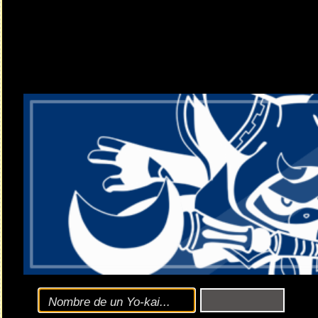
Clic
aquí
para consultar
opciones de búsqueda
y las
diferentes versiones
de la
E
El último evento de la serie YOUMAJIN llega
Noticia enviada por
ɐɯuǝ-pɹol
el 31.07.2023 (06:11 CEST)
El nuevo evento de
Yo-kai Watch: Puni Puni
llega con el final d
Detalles básicos: