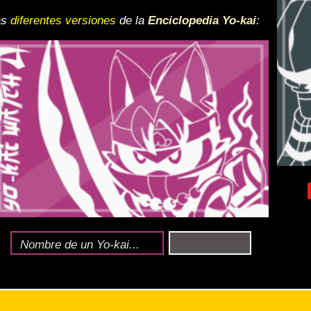
 de 2023
.
 enlace
.
iles).
 y desactiva la vista de
e lo esté, para una mejor
iencia
ndido
+ HP:
un Yo-kai al nivel 1.
.
 tribu se ve potenciado.
derablemente.