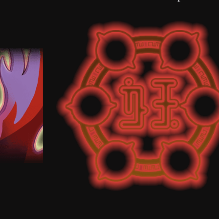
ificaciones en
este enlace
.
 un apuro
(nº 12, 04).
5 de ATQ
del evento en la fase imposible.
eles del punitto.
te enlace
.
is caen inflados
(nº 09, 07).
 de HP | 1138 de ATQ
es del ohajiki.
orción de Animáx. VS Saku-chan.
-kai).
iones en
este enlace
.
 (ambas al explotar punis grandes)
(nº 17, 11).
1039 de HP | 1162 de ATQ
es del ohajiki
.
rción de Delirio VS Golden Nandaryuu.
-kai).
pecificaciones en
este enlace
.
 carga a veces (al entrar en Delirio)
(nº 08, 11).
Rango ZZ | 1052 de HP | 1149 de ATQ