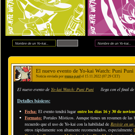
El nuevo evento de Yo-kai Watch: Puni Puni l
Noticia enviada por
ɐɯuǝ-pɹol
el 15.11.2022 (07:29 CET)
El nuevo evento de
Yo-kai Watch: Puni Puni
llega con el final de
Detalles básicos:
Fecha:
entre los días 16 y 30 de novie
El evento tendrá lugar
Formato:
Portales Místicos. Aunque tienes un resumen de las 
Revivir en un
recuerdo que el uso de Yo-kai con la habilidad de
otros rápidamente son altamente recomendados, especialmente