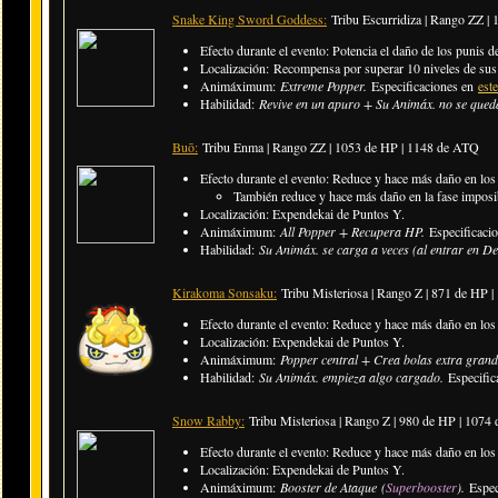
Snake King Sword Goddess:
Tribu Escurridiza | Rango ZZ 
Efecto durante el evento: Potencia el daño de los punis de
Localización: Recompensa por superar 10 niveles de sus 
Animáximum:
Extreme Popper.
Especificaciones en
est
Habilidad:
Revive en un apuro + Su Animáx. no se qued
Buō:
Tribu Enma | Rango ZZ | 1053 de HP | 1148 de ATQ
Efecto durante el evento: Reduce y hace más daño en los p
​También reduce y hace más daño en la fase imposi
Localización: Expendekai de Puntos Y.
Animáximum:
All Popper + Recupera HP.
Especificaci
Habilidad:
Su Animáx. se carga a veces (al entrar en De
Kirakoma Sonsaku:
Tribu Misteriosa | Rango Z | 871 de HP 
Efecto durante el evento: Reduce y hace más daño en los
Localización: Expendekai de Puntos Y.
Animáximum:
Popper central + Crea bolas extra gran
Habilidad:
Su Animáx. empieza algo cargado.
Especific
Snow Rabby:
Tribu Misteriosa | Rango Z | 980 de HP | 107
Efecto durante el evento: Reduce y hace más daño en los
Localización: Expendekai de Puntos Y.
Animáximum:
Booster de Ataque
(
Superbooster
)
.
Espec