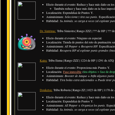
Efecto durante el evento: Reduce y hace más daño en los p
​También reduce y hace más daño en la fase imposi
Localización: Expendekai de Puntos Y.
Animáximum:
Selecciona y tira sus punis.
Especificaci
Habilidad:
Su Animáx. se carga a veces (al explotar pu
Dr. Sintripas:
Tribu Siniestra | Rango ZZZ | ??? de HP | ??? 
Efecto durante el evento: Ninguno en especial.
Localización: Tienda de puntos del reto de puntuación s
Animáximum:
All Popper + Recupera HP.
Especificaci
Habilidad:
Recupera HP al explotar punis grandes (bas
Kaira:
Tribu Enma | Rango ZZZ | 1224 de HP | 1291 de ATQ
Efecto durante el evento: Proporciona más Puntos Y.
Localización:
Fase imposible
(
tira objetos = fase de drop
Animáximum:
Booster de Ataque + Infla algunos punis
Habilidad:
Tira bolas extra adicionales + Puede tirar pu
Douketsu:
Tribu Robusta | Rango ZZ | 1023 de HP | 1178 d
Efecto durante el evento: Reduce y hace más daño en los
Localización: Expendekai de Puntos Y.
Animáximum:
All Popper + Organiza los punis.
Especi
Habilidad:
Su Animáx. se carga a veces (al explotar pun