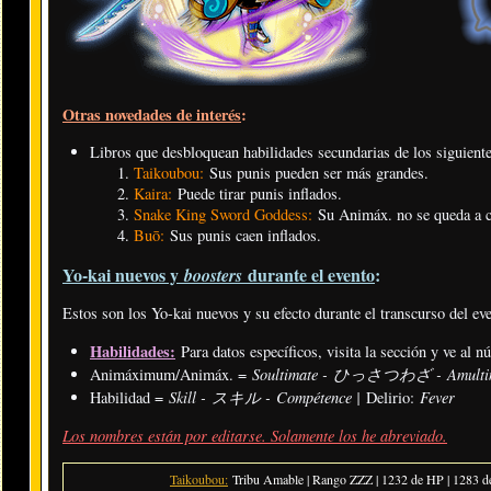
Otras novedades de interés
:
Libros que desbloquean habilidades secundarias de los siguiente
Taikoubou:
Sus punis pueden ser más grandes.
Kaira:
Puede tirar punis inflados.
Snake King Sword Goddess:
Su Animáx. no se queda a c
Buō:
Sus punis caen inflados.
Yo-kai nuevos y
durante el evento
:
boosters
Estos son los Yo-kai nuevos y su efecto durante el transcurso del ev
Habilidades:
Para datos específicos, visita la sección y ve al 
Soultimate - ひっさつわざ - Amulti
Animáximum/Animáx. =
Skill - スキル - Compétence |
Fever
Habilidad =
Delirio:
Los nombres están por editarse. Solamente los he abreviado.
Taikoubou:
Tribu Amable | Rango ZZZ | 1232 de HP | 1283 