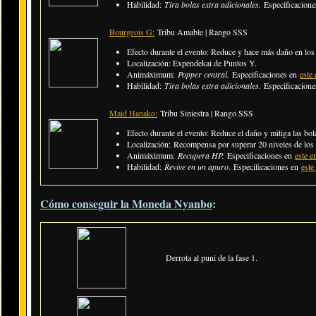
Habilidad:
Tira bolas extra adicionales
.
Especificacion
Bourgeois G:
Tribu Amable | Rango SSS
Efecto durante el evento: Reduce y hace más daño en los
Localización: Expendekai de Puntos Y.
Animáximum:
Popper central.
Especificaciones en
este 
Habilidad:
Tira bolas extra adicionales
.
Especificacion
Maid Hanako:
Tribu Siniestra | Rango SSS
Efecto durante el evento: Reduce el daño y mitiga las bola
Localización: Recompensa por superar 20 niveles de los 
Animáximum:
Recupera HP.
Especificaciones en
este e
Habilidad:
Revive en un apuro
.
Especificaciones en
este
Cómo conseguir la Moneda Nyanbo
:
Derrota al puni de la fase 1.