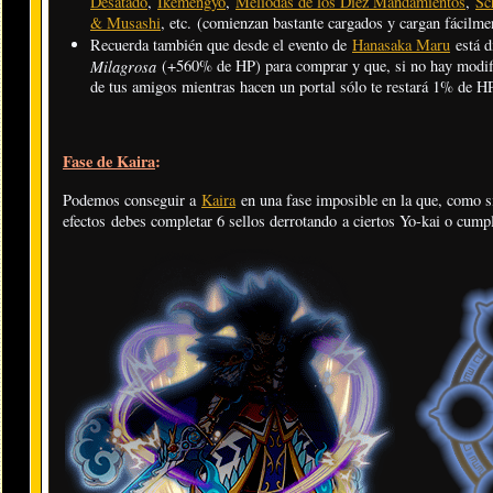
Desatado
,
Ikemengyo
,
Meliodas de los Diez Mandamientos
,
Sc
& Musashi
, etc. (comienzan bastante cargados y cargan fácilm
Recuerda también que desde el evento de
Hanasaka Maru
está d
Milagrosa
(+560% de HP) para comprar y que, si no hay modif
de tus amigos mientras hacen un portal sólo te restará 1% de H
Fase de Kaira
:
Podemos conseguir a
Kaira
en una fase imposible en la que, como si
efectos debes completar 6 sellos derrotando a ciertos Yo-kai o cumpl