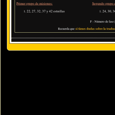
Primer grupo de misiones:
Segundo grupo d
22, 27, 32, 37 y 42 estrellas
24, 30, 3
F - Número de fase |
Recuerda que
si tienes dudas sobre la traduc