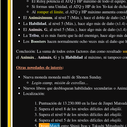
El Reloj potencia el ATQ y HP máximo de todo el equipo.
Si formas una Unidad, el ATQ y HP de los Yo-kai de dicha 
Al
romper el límite
, el ATQ y HP máximo aumenta consid
Animáximum
El
, al nivel 7 (Máx.), hace el doble de daño (x2.
Habilidad
La
, al nivel 5 (Máx.), hace algo más de daño (x1.4) 
Animáx. G
El
, al nivel 5 (Máx.), hace algo más de daño (x1.4)
Tribu
La
, si es más fuerte que la del enemigo, hace algo más d
Boosters
Los
hacen normalmente ocho veces más el daño que ha
un
Conclusión: La suma de todos estos factores dan como resultado
Animáx
Animáx. G
Habilidad
el
.
,
y la
al máximo, ni tampoco co
Otras novedades de interés
:
Nueva moneda moneda multi de Shonen Sunday.
Login-stamp, misión de estrellas...
Nuevos libros que desbloquean habilidades secundarias o Animáx
Localización:
Puntuación de 13.230.000 en la fase de Jinpei Matsud
ohajiki
Supera el nivel 8 de los niveles difíciles del
.
ohajiki
Supera el nivel 9 de los niveles difíciles del
.
ohajiki
Supera el nivel 5 de los niveles difíciles del
.
(
Dream
Match
entre Shinji Itou y Takashi Mitsuhashi