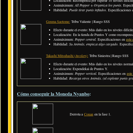
Localización: Recompensa por superar 10 niveles difícil
Animáximum:
All Popper + Organiza los punis.
Especi
Habilidad:
Puede tirar punis inflados.
Especificaciones
Genma Saotome:
Tribu Valiente | Rango SSS
Efecto durante el evento: Más daño en los niveles difícile
Localización: En la tienda de Puntos Y como recompens
Animáximum:
Popper central.
Especificaciones en
este 
Habilidad:
Su Animáx. empieza algo cargado.
Especific
Takashi Mitsuhashi
(Awoken)
:
Tribu Siniestra | Rango SSS
Efecto durante el evento: Más daño en los niveles normal
Localización: Expendekai de Puntos Y.
Animáximum:
Popper vertical.
Especificaciones en
este
Habilidad:
Recarga otros Animáx. (al explotar punis gr
Cómo conseguir la Moneda Nyanbo
:
Derrota a
Conan
en la fase 1.