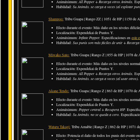
Animáximum:
All Popper + Recarga otros Animáx.
Esp
Habilidad:
Su Animáx. se carga a veces (al explotar pun
Shampoo:
Tribu Guapa | Rango ZZ |
1051 de HP | 1150 de 
Efecto durante el evento: Más daño en los niveles difícile
Localización: Expendekai de Puntos Y.
Animáximum:
Inflate Popper.
Especificaciones en
este 
Habilidad:
Sus punis son más fáciles de unir + Recarga
Miwako Sato:
Tribu Guapa | Rango Z | 855 de HP | 1078 de
Efecto durante el evento: Más daño en los niveles normal
Localización: Expendekai de Puntos Y.
Animáximum:
All Popper + Recarga otros Animáx.
Esp
Habilidad:
Su Animáx. se carga a veces (al usar otros).
Akane Tendo:
Tribu Guapa | Rango Z |
863 de HP | 1070 de
Efecto durante el evento: Más daño en los niveles normal
Localización: Expendekai de Puntos Y.
Animáximum:
Popper central + Recupera HP.
Especifi
Habilidad:
Su Animáx. no se queda a cero.
Especificaci
Wataru Takagi:
Tribu Amable | Rango Z |
862 de HP | 1071 
Efecto: Potencia el daño de todos los punis del evento en