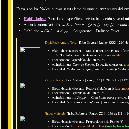
Estos son los Yo-kai nuevos y su efecto durante el transcurso del ev
Habilidades:
Para datos específicos, visita la sección y ve al 
Soultimate - ひっさつわざ - Amulti
Animáximum/Animáx. =
Skill - スキル - Compétence |
Fever
Habilidad =
Delirio:
TripleFace Amuro Toru:
Tribu Oscura | Rango ZZZ |
1219 de
Efecto durante el evento: Más daño en los niveles difícile
También hace más daño en la
fase imposible
.
Localización: Expendekai de Puntos Y.
Animáximum:
Extreme Popper.
Especificaciones en
est
Habilidad:
Su Animáx. empieza algo cargado + Su Anim
Ryoga Hibiki:
Tribu Valiente | Rango ZZ |
1029 de HP | 117
Efecto durante el evento: Reduce el daño en la
fase impos
Localización: Expendekai de Puntos Y.
Animáximum:
All Popper + Crea bolas extra grandes.
Habilidad:
Sus punis caen inflados + Su Animáx. empie
Jinpei Matsuda:
Tribu Robusta | Rango ZZ |
1036 de HP | 1
Efecto durante el evento: Proporciona más Puntos Y.
Localización:
Fase imposible de sellos
(
tira objetos = fa