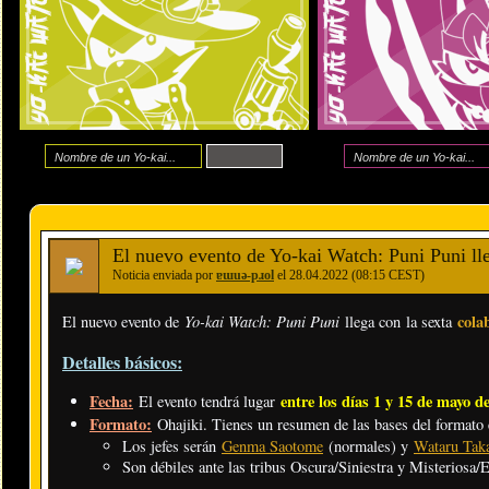
El nuevo evento de Yo-kai Watch: Puni Puni ll
Noticia enviada por
ɐɯuǝ-pɹol
el 28.04.2022 (08:15 CEST)
Yo-kai Watch: Puni Puni
cola
El nuevo evento de
llega con la sexta
Detalles básicos:
Fecha:
entre los días 1 y 15 de mayo d
El evento tendrá lugar
Formato:
Ohajiki. Tienes un resumen de las bases del formato
Los jefes serán
Genma Saotome
(normales) y
Wataru Tak
Son débiles ante las tribus Oscura/Siniestra y Misteriosa/E