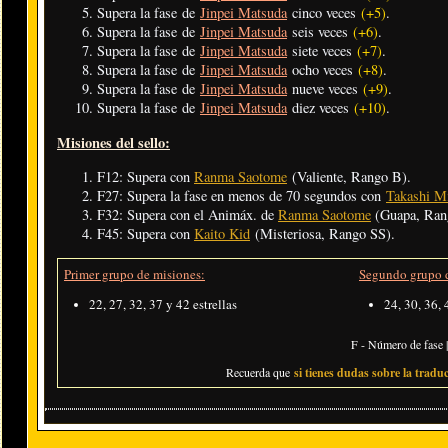
Supera la fase de
Jinpei Matsuda
cinco veces
(+5)
.
Supera la fase de
Jinpei Matsuda
seis veces
(+6)
.
Supera la fase de
Jinpei Matsuda
siete veces
(+7)
.
Supera la fase de
Jinpei Matsuda
ocho veces
(+8)
.
Supera la fase de
Jinpei Matsuda
nueve veces
(+9)
.
Supera la fase de
Jinpei Matsuda
diez veces
(+10)
.
Misiones del sello:
F12: Supera con
Ranma Saotome
(Valiente, Rango B).
F27: Supera la fase en menos de 70 segundos con
Takashi M
F32: Supera con el Animáx. de
Ranma Saotome
(Guapa, Ran
F45: Supera con
Kaito Kid
(Misteriosa, Rango SS).
Primer grupo de misiones:
Segundo grupo d
22, 27, 32, 37 y 42 estrellas
24, 30, 36, 
F - Número de fase |
Recuerda que
si tienes dudas sobre la traduc