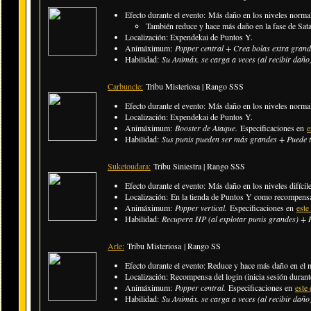
Efecto durante el evento: Más daño en los niveles normal
También reduce y hace más daño en la fase de Sat
Localización: Expendekai de Puntos Y.
Animáximum:
Popper central + Crea bolas extra gran
Habilidad:
Su Animáx. se carga a veces (al recibir daño
Carbuncle:
Tribu Misteriosa | Rango SSS
Efecto durante el evento: Más daño en los niveles normal
Localización: Expendekai de Puntos Y.
Animáximum:
Booster de Ataque.
Especificaciones en
e
Habilidad:
Sus punis pueden ser más grandes + Puede ti
Suketoudara:
Tribu Siniestra | Rango SSS
Efecto durante el evento:
Más daño en los niveles difícile
Localización: En la tienda de Puntos Y como recompens
Animáximum:
Popper vertical.
Especificaciones en
este
Habilidad:
Recupera HP (al explotar punis grandes) + R
Arle:
Tribu Misteriosa | Rango SS
Efecto durante el evento: Reduce y hace más daño en el 
Localización: Recompensa del login (inicia sesión durante
Animáximum:
Popper central.
Especificaciones en
este 
Habilidad:
Su Animáx. se carga a veces (al recibir daño