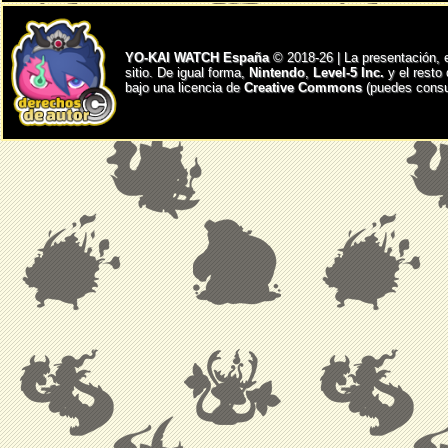
YO-KAI WATCH España
© 2018-26 | La presentación, 
sitio. De igual forma,
Nintendo
,
Level-5 Inc.
y el resto
bajo una licencia de
Creative Commons
(puedes consul