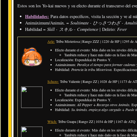
Estos son los Yo-kai nuevos y su efecto durante el transcurso del ev
Habilidades:
Para datos específicos, visita la sección y ve al 
Soultimate - ひっさつわざ - Amulti
Animáximum/Animáx. =
Skill - スキル - Compétence |
Fever
Habilidad =
Delirio:
Arle:
Tribu Misteriosa | Rango ZZZ |
1220 de HP | 1295 de 
Efecto durante el evento:
Más daño en los niveles difícile
También reduce y hace más daño en la fase de Ma
Localización: Expendekai de Puntos Y.
Animáximum:
Paraliza el tiempo para formar cadenas 
Habilidad:
Potencia la tribu Misteriosa.
Especificacione
Schezo:
Tribu Valiente | Rango ZZ |
1028 de HP | 1173 de A
Efecto durante el evento:
Más daño en los niveles difícile
También reduce y hace más daño en la fase de Ma
Localización: Expendekai de Puntos Y.
Animáximum:
All Popper + Recarga otros Animáx.
Esp
Habilidad:
Su Animáx. empieza algo cargado + Puede ti
Wtich:
Tribu Guapa | Rango ZZ |
1034 de HP | 1167 de ATQ
Efecto durante el evento: Más daño en los niveles difícile
​​También reduce y hace más daño en la fase de Ma