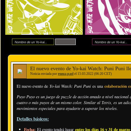
El nuevo evento de Yo-kai Watch: Puni Puni ll
Noticia enviada por
ɐɯuǝ-pɹol
el 15.03.2022 (06:20 CET)
Yo-kai Watch: Puni Puni
colaboración 
El nuevo evento de
es una
Puyo Puyo es un juego de puzzle de acción amado a nivel nacional 
cuatro o más puyos de un mismo color. Similar al Tetris, es un adic
movimientos especiales para ayudarte a superar los niveles.
Detalles básicos:
Fecha:
entre los días 16 y 31 de marzo
El evento tendrá lugar