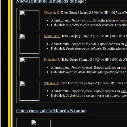
Nuevos punis de la moneda de pago
:
Jibanyan Z:
Tribu Guapa | Rango Z | 906 de HP | 1027 de A
Animáximum:
Popper central.
Especificaciones en
este 
Habilidad:
Sus punis pueden ser más grandes.
Especifi
Komasan Z:
Tribu Guapa | Rango Z | 911 de HP | 1022 de A
Animáximum:
Popper horizontal.
Especificaciones en
e
Habilidad:
Puede tirar punis inflados.
Especificaciones
Komajiro Z:
Tribu Guapa | Rango Z | 903 de HP | 1030 de A
Animáximum:
Popper vertical.
Especificaciones en
este
Habilidad:
Recarga otros Animáx. (al explotar punis gr
Whisper Z:
Tribu Escurridiza | Rango Z | 910 de HP | 1023 
Animáximum:
Popper inferior.
Especificaciones en
este
Habilidad:
Su Animáx. se carga a veces (al explotar pun
Cómo conseguir la Moneda Nyanbo
: