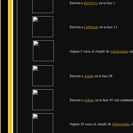
Derrota a
Red Puyo
en la fase 1.
Derrota a
Carbuncle
en la fase 13.
Supera 5 veces el
ohajiki
de
Suketoudara
(ni
Derrota a
Amitie
en la fase 28.
Derrota a
Schezo
en la fase 45 (sin continuar
Supera 20 veces el
ohajiki
de
Suketoudara
(n