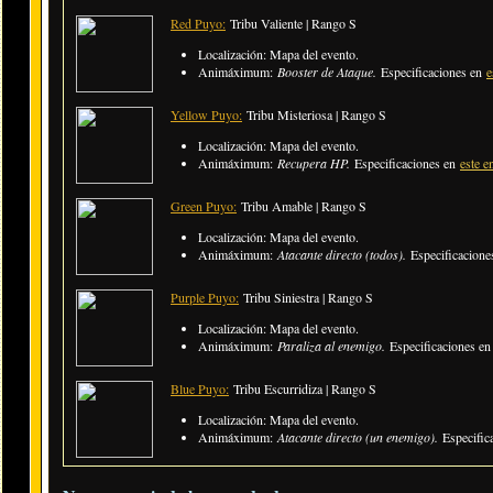
Red Puyo:
Tribu Valiente | Rango S
Localización: Mapa del evento.
Animáximum:
Booster de Ataque.
Especificaciones en
e
Yellow Puyo:
Tribu Misteriosa |
Rango S
Localización: Mapa del evento.
Animáximum:
Recupera HP.
Especificaciones en
este e
Green Puyo:
Tribu Amable |
Rango S
Localización: Mapa del evento.
Animáximum:
Atacante directo (todos).
Especificacion
Purple Puyo:
Tribu Siniestra |
Rango S
Localización: Mapa del evento.
Animáximum:
Paraliza al enemigo.
Especificaciones e
Blue Puyo:
Tribu Escurridiza |
Rango S
Localización: Mapa del evento.
Animáximum:
Atacante directo (un enemigo).
Especific