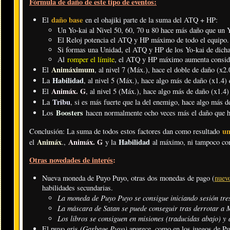
Fórmula de daño de este tipo de eventos:
daño base
El
en el ohajiki parte de la suma del ATQ + HP:
Un Yo-kai al Nivel 50, 60, 70 u 80 hace más daño que un Yo
El Reloj potencia el ATQ y HP máximo de todo el equipo.
Si formas una Unidad, el ATQ y HP de los Yo-kai de dicha 
Al
romper el límite
, el ATQ y HP máximo aumenta consid
Animáximum
El
, al nivel 7 (Máx.), hace el doble de daño (x2.
Habilidad
La
, al nivel 5 (Máx.), hace algo más de daño (x1.4) 
Animáx. G
El
, al nivel 5 (Máx.), hace algo más de daño (x1.4)
Tribu
La
, si es más fuerte que la del enemigo, hace algo más d
Boosters
Los
hacen normalmente ocho veces más el daño que ha
un
Conclusión: La suma de todos estos factores dan como resultado
Animáx
Animáx. G
Habilidad
el
.
,
y la
al máximo, ni tampoco co
Otras novedades de interés
:
Nueva moneda de Puyo Puyo, otras dos monedas de pago (
nuev
habilidades secundarias.
La moneda de Puyo Puyo se consigue iniciando sesión tres 
La máscara de Satan se puede conseguir tras derrotar a M
Los libros se consiguen en misiones (traducidas abajo) y a
(Garbage Puyo)
El puyo gris
aparece, como en los juegos de Puy