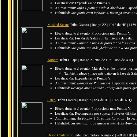
Localización: Expendekai de Puntos Y.
Animáximum:
Infla 4 punis y explota alrededor.
Especi
Habilidad:
Sus punis caen inflados + Recarga otros Ani
Masked Satan:
Tribu Oscura | Rango ZZ | 1042 de HP | 115
Efecto durante el evento: Proporciona más Puntos Y.
Localización: Fusión de Satan con la máscara de Satan.
Animáximum:
Elimina 2 tipos de punis y tira los suyos
Habilidad:
Sus punis son más fáciles de unir + Sus puni
Amitie:
Tribu Guapa | Rango Z | 988 de HP | 1066 de ATQ
Efecto durante el evento: Más daño en los niveles normal
​También reduce y hace más daño en la fase de Sat
Localización: Expendekai de Puntos Y.
Animáximum:
Booster de Puntuación.
Especificaciones
Habilidad:
Recarga otros Animáx. (al explotar punis gra
Satan:
Tribu Oscura | Rango Z |
854 de HP | 1079 de ATQ
Efecto durante el evento: Proporciona más Puntos Y.
Localización: Recompensa por superar 9 niveles difícile
Animáximum:
All Popper + Organiza los punis.
Especi
Habilidad:
Su Animáx. no se queda a cero + Su Animáx
Draco Centauros:
Tribu Escurridiza | Rango Z |
868 de HP | 