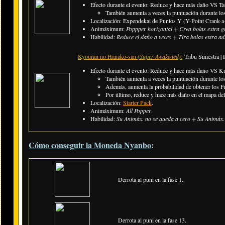
Efecto durante el evento: Reduce y hace más daño VS T
También aumenta a veces la puntuación durante los
Localización: Expendekai de Puntos Y (Y-Point Crank-a-
Animáximum:
Poppper horizontal + Crea bolas extra 
Habilidad:
Reduce el daño a veces + Tira bolas extra ad
Kyouran no Hanako-san
(Super Awakened)
:
Tribu Siniestra |
Efecto durante el evento: Reduce y hace más daño VS 
También aumenta a veces la puntuación durante l
Además, aumenta la probabilidad de obtener los F
Por último, reduce y hace más daño en el mapa de
Localización:
Starter Pack
.
Animáximum:
All Popper
.
Habilidad:
Su Animáx. no se queda a cero + Su Animáx. 
Cómo conseguir la Moneda Nyanbo
:
Derrota al puni en la fase 1.
Derrota al puni en la fase 13.