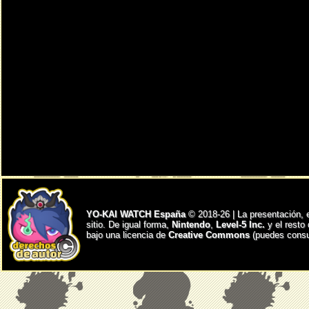
YO-KAI WATCH España
© 2018-26 | La presentación, 
sitio. De igual forma,
Nintendo
,
Level-5 Inc.
y el resto
bajo una licencia de
Creative Commons
(puedes consul