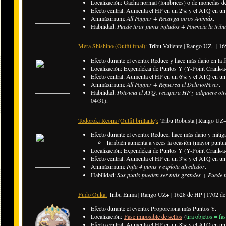
Localización: Gacha normal (lombrices) o de monedas de 
Efecto central: Aumenta el HP en un 2% y el ATQ en un 
Animáximum:
All Popper + Recarga otros Animáx
.
Habilidad:
Puede tirar punis inflados + Potencia la tri
Mera Shishino (Outfit final):
Tribu Valiente | Rango UZ+ | 1
Efecto durante el evento: Reduce y hace más daño en la f
Localización: Expendekai de Puntos Y (Y-Point Crank-a-
Efecto central: Aumenta el HP en un 6% y el ATQ en un 6
Animáximum:
All Popper + Refuerza el Delirio/Fever
.
Habilidad:
Potencia el ATQ, recupera HP y adquiere otra
04/31).
Todoroki Reona (Outfit brillante):
Tribu Robusta | Rango UZ+
Efecto durante el evento: Reduce, hace más daño y mitiga
También aumenta a veces la ocasión (mayor puntua
Localización: Expendekai de Puntos Y (Y-Point Crank-a-
Efecto central: Aumenta el HP en un 3% y el ATQ en un
Animáximum:
Infla 4 punis y explota alrededor
.
Habilidad:
Sus punis pueden ser más grandes + Puede ti
Fudo Ouka:
Tribu Enma | Rango UZ+ | 1628 de HP | 1702 d
Efecto durante el evento: Proporciona más Puntos Y.
Localización:
Fase imposible de sellos
(
tira objetos = fa
Efecto central: Aumenta el HP en un 8% y el ATQ en un 