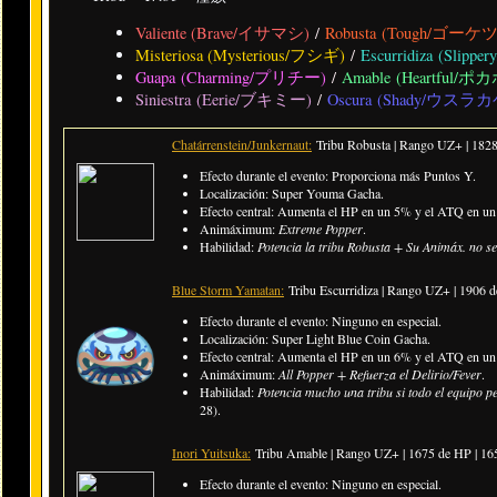
Valiente (Brave/イサマシ)
/
Robusta (Tough/ゴーケ
Misteriosa (Mysterious/フシギ)
/
Escurridiza (Sli
Guapa (Charming/プリチー)
/
Amable (Heartful/ポ
Siniestra (Eerie/ブキミー)
/
Oscura (Shady/ウスラカ
Chatárrenstein/Junkernaut:
Tribu Robusta | Rango UZ+ | 182
Efecto durante el evento: Proporciona más Puntos Y.
Localización: Super Youma Gacha.
Efecto central: Aumenta el HP en un 5% y el ATQ en un 
Animáximum:
Extreme Popper
.
Habilidad:
Potencia la tribu Robusta + Su Animáx. no s
Blue Storm Yamatan:
Tribu Escurridiza | Rango UZ+ | 1906 
Efecto durante el evento: Ninguno en especial.
Localización: Super Light Blue Coin Gacha.
Efecto central: Aumenta el HP en un 6% y el ATQ en un 9
Animáximum:
All Popper + Refuerza el Delirio/Fever
.
Habilidad:
Potencia mucho una tribu si todo el equipo pe
28).
Inori Yuitsuka:
Tribu Amable | Rango UZ+ | 1675 de HP | 1
Efecto durante el evento: Ninguno en especial.