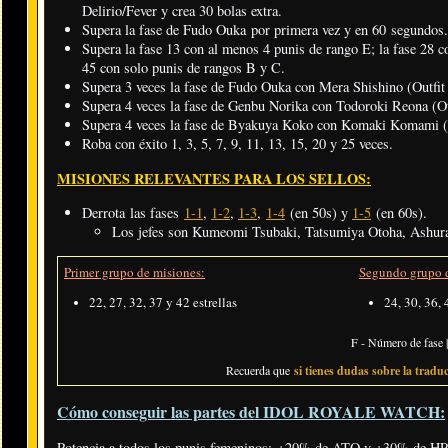
Delirio/Fever y crea 30 bolas extra.
Supera la fase de Fudo Ouka por primera vez y en 60 segundos.
Supera la fase 13 con al menos 4 punis de rango E; la fase 28 c
45 con solo punis de rangos B y C.
Supera 3 veces la fase de Fudo Ouka con Mera Shishino (Outfit 
Supera 4 veces la fase de Genbu Norika con Todoroki Reona (Ou
Supera 4 veces la fase de Byakuya Koko con Komaki Komami (O
Roba con éxito 1, 3, 5, 7, 9, 11, 13, 15, 20 y 25 veces.
MISIONES RELEVANTES PARA LOS SELLOS:
Derrota las fases
1-1
,
1-2
,
1-3
,
1-4
(en 50s) y
1-5
(en 60s).
Los jefes son Kumeomi Tsubaki, Tatsumiya Otoha, Ashur
Primer grupo de misiones:
Segundo grupo d
22, 27, 32, 37 y 42 estrellas
24, 30, 36, 
F - Número de fase |
Recuerda que
si tienes dudas sobre la traduc
Cómo conseguir las partes del IDOL ROYALE WATCH:
Potencia a todos los punis femeninos: +20% de ATQ y +30% de HP