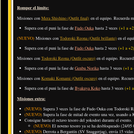
Romper el límite:
Misiones con
Mera Shishino (Outfit final)
en el equipo. Recuerda m
Supera con el puni la fase de
Fudo Ouka
hasta 2 veces
(+1 a +2
(NUEVO)
Misiones con
Todoroki Reona (Outfit brillante)
en el equ
Supera con el puni la fase de
Fudo Ouka
hasta 2 veces
(+1 a +2
Misiones con
Todoroki Reona (Outfit oscuro)
en el equipo. Recuer
Supera con el puni la fase de
Genbu Norika
hasta 3 veces
(+1 a 
Misiones con
Komaki Komami (Outfit oscuro)
en el equipo. Recue
Supera con el puni la fase de
Byakuya Koko
hasta 3 veces
(+1 a
Misiones extra:
(NUEVO)
Supera 3 veces la fase de Fudo Ouka con Todoroki Reo
(NUEVO)
Supera la fase de mitad de evento una vez, usando a 
Consigue hasta el octavo tesoro del yokodori durante el evento.
(NUEVO)
El noveno tesoro ya se ha desbloqueado (24/05 
(NUEVO)
Derrota a Bergantín (SV Snaggerjag), envía 15 vidas 