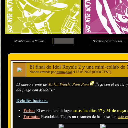
El final de Idol Royale 2 y una mini-collab de
Noticia enviada por
ɐɯuǝ-pɹol
el 15.05.2026 (09:00 CEST)
El nuevo evento de
Yo-kai Watch: Puni Puni
llega con el tercer 
del juego con Medalist:
Detalles básicos:
Fecha:
entre los días
17 y 31 de mayo
El evento tendrá lugar
Formato:
Pseudokai. Tienes un resumen de las bases en
este e