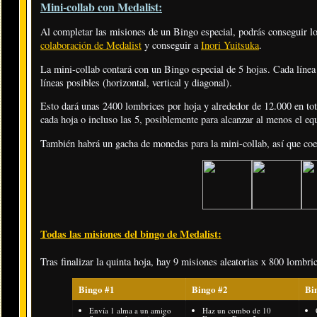
Mini-collab con Medalist:
Al completar las misiones de un Bingo especial, podrás conseguir lo
colaboración de Medalist
y conseguir a
Inori Yuitsuka
.
La mini-collab contará con un Bingo especial de 5 hojas. Cada línea 
líneas posibles (horizontal, vertical y diagonal).
Esto dará unas 2400 lombrices por hoja y alrededor de 12.000 en to
cada hoja o incluso las 5, posiblemente para alcanzar al menos el equ
También habrá un gacha de monedas para la mini-collab, así que coe
Todas las misiones del bingo de Medalist:
Tras finalizar la quinta hoja, hay 9 misiones aleatorias x 800 lombric
Bingo #1
Bingo #2
Bi
Envía 1 alma a un amigo
Haz un combo de 10