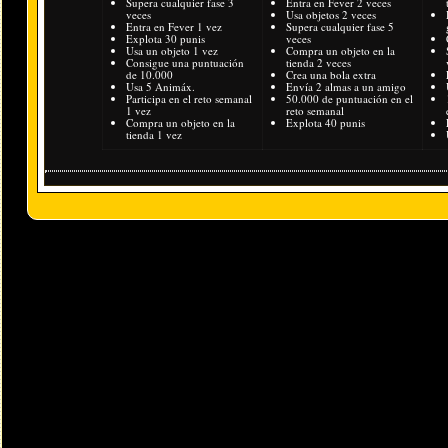
Supera cualquier fase 3
Entra en Fever 2 veces
veces
Usa objetos 2 veces
Entra en Fever 1 vez
Supera cualquier fase 5
Explota 30 punis
veces
Usa un objeto 1 vez
Compra un objeto en la
Consigue una puntuación
tienda 2 veces
de 10.000
Crea una bola extra
Usa 5 Animáx.
Envía 2 almas a un amigo
Participa en el reto semanal
50.000 de puntuación en el
1 vez
reto semanal
Compra un objeto en la
Explota 40 punis
tienda 1 vez