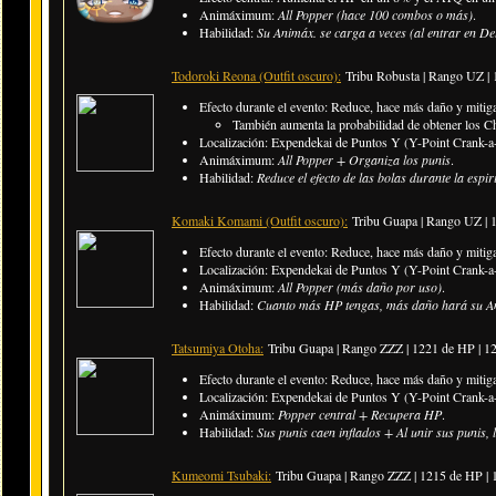
Animáximum:
All Popper (hace 100 combos o más)
.
Habilidad:
Su Animáx. se carga a veces (al entrar en De
Todoroki Reona (Outfit oscuro):
Tribu Robusta | Rango UZ |
Efecto durante el evento: Reduce, hace más daño y miti
También aumenta la probabilidad de obtener los C
Localización: Expendekai de Puntos Y (Y-Point Crank-a-
Animáximum:
All Popper + Organiza los punis
.
Habilidad:
Reduce el efecto de las bolas durante la esp
Komaki Komami (Outfit oscuro):
Tribu Guapa | Rango UZ |
Efecto durante el evento: Reduce, hace más daño y mit
Localización: Expendekai de Puntos Y (Y-Point Crank-a-
Animáximum:
All Popper (más daño por uso)
.
Habilidad:
Cuanto más HP tengas, más daño hará su An
Tatsumiya Otoha:
Tribu Guapa | Rango ZZZ | 1221 de HP | 
Efecto durante el evento: Reduce, hace más daño y mitig
Localización: Expendekai de Puntos Y (Y-Point Crank-a-
Animáximum:
Popper central + Recupera HP
.
Habilidad:
Sus punis caen inflados + Al unir sus punis
Kumeomi Tsubaki:
Tribu Guapa | Rango ZZZ | 1215 de HP |