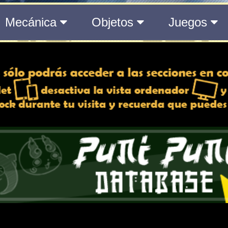
10 día/s | 10 h | 21
Toda la información del even
890 día/s | 10 h | 2