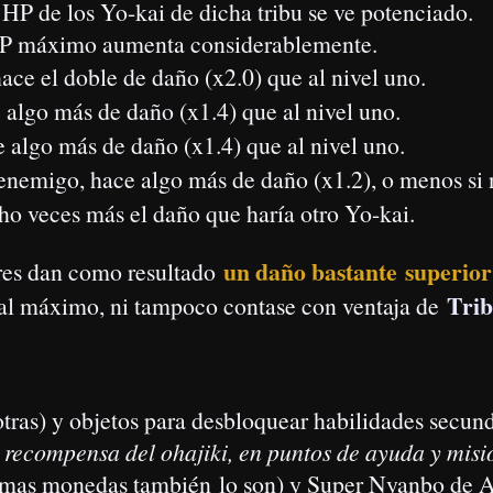
Reduce la caída de las bolas de daño
Supera el nivel 7 de los ohajiki difíciles:
Reduce la absorción de Animáx.
Supera el nivel 8 de los ohajiki difíciles:
Reduce el daño
Supera el nivel 9 de los ohajiki difíciles:
Reduce el contraataque
Supera el nivel 10 de los ohajiki difíciles:
Reduce el HP
rmitir el uso las cookies
Permitir el uso de las cookies
 ZZ y otras recompensas:
y hasta dos Monedas ZZ (no son de elección propia):
este enlace
er clic en el botón naranja de
.
e diciembre de 2021
.
anja
recibirás algunas recompensas tras iniciar sesión.
al Ikemenken (Dandiniche).
 en el botón naranja y luego inicia sesión
. Si no, no recibirás nada.