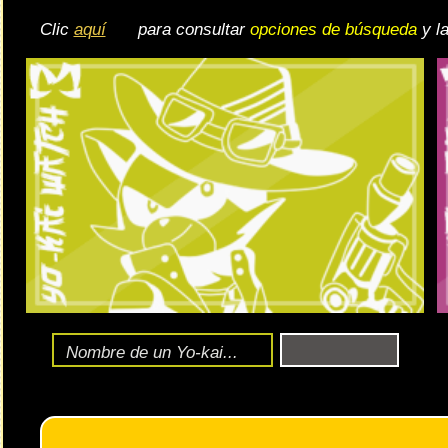
Detalles básicos:
Fecha:
entre los días 16 y 31 de dicie
El evento tendrá lugar
Formato:
Ohajiki. Tienes un resumen de las bases en
este enl
Jefes: el
Noveno Ángel
(normales) y el
Noveno Ángel
(A
Son débiles ante las tribus Guapa y Amable.
🔄 Gira el dispositivo
ordenador, en caso de qu
exper
Ente
Fórmula de daño de este tipo de eventos:
daño base
El
en el ohajiki parte de la suma del ATQ + HP:
Un Yo-kai al Nivel 50, 60, 70 u 80 hace más daño que un Y
El Reloj potencia el ATQ y HP máximo de todo el equipo