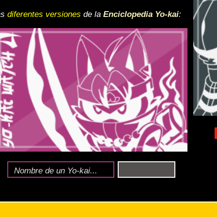
mbre de 2021
.
ace
.
woken)
(difíciles).
 y desactiva la vista de
e lo esté, para una mejor
iencia
ndido
o-kai al nivel 1.
.