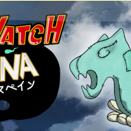
etos
Juegos
Anime y manga
Recursos
C