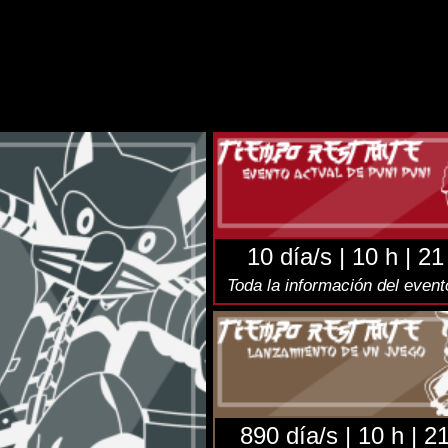
NSION
juego
aquí
.
elegram
(Twitter):