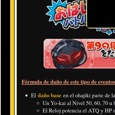
Recompensa por superar 10 niveles difíciles del
ohajiki
.
Completa una de las misiones del evento (traducidas abajo).
En la tienda de Puntos Y tras superar 40 niveles normales d
En la tienda de Puntos Y tras superar 35 niveles normales d
En la tienda de Puntos Y tras superar 30 niveles normales d
En la tienda de Puntos Y tras superar 25 niveles normales d
Completa una de las misiones del evento (traducidas abajo).
Completa una de las misiones del evento (traducidas abajo).
Completa una de las misiones del evento (traducidas abajo).
Fase del Décimo Ángel
:
Podemos conseguir al
Décimo Ángel
en una fase imposible en la q
reducir los efectos debes completar 6 sellos derrotando a ciertos Yo