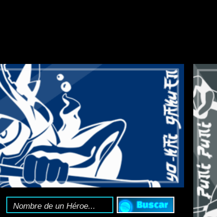
HOLY HORROR MA
nciclopedia Yo-kai
:
Toda la información del 
Sígue el
canal de T
o sigue la web en X 
 llega con la primera colaboración de Evangelion
con
Evangelion
.
a, a no ser que vivas en una cueva.