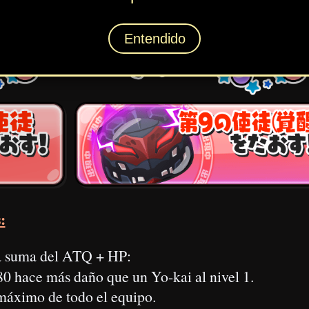
el
ohajiki
.
el
ohajiki
.
el
ohajiki
.
el
ohajiki
.
ue, como siempre, el Yo-kai tendrá más HP, hará más daño y contraatacará, et
-kai o cumpliendo ciertos requisitos:
Supera el nivel 5 de los ohajiki difíciles:
Reduce el HP que recupera
Supera el nivel 6 de los ohajiki difíciles: