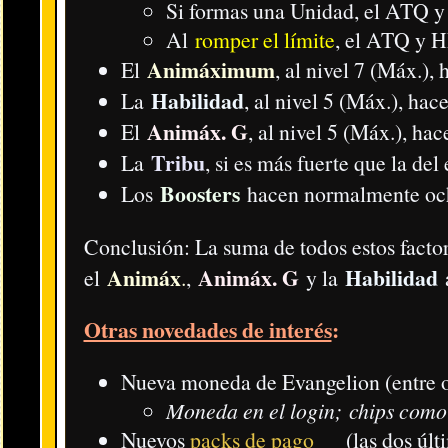
La web usa cookies con el fin de mejorar la
experiencia del usuario.
No pe
Consulta más información sobre la ley de cookies
Nueva campaña de recompensas:
de la Unión Europea
Durante el evento puedes conseguir algunos Puntos Y, dos Monedas
Si juegas con frecuencia, puedes conseguir miles de Puntos Y 
Un jugador nuevo o inactivo debe acceder al juego tras hac
La inactividad se considera desde
antes del día 8 d
botón nar
Si no juegas desde entonces, al hacer clic en el
Entre ellas está la Moneda SSS selectiva con Cryst
Debe ser en ese orden; primero
accede al enlace, haz clic