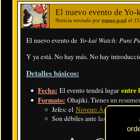
Si formas una Unidad, el ATQ y HP de los Yo-kai de dicha
Al
romper el límite
, el ATQ y HP máximo aumenta consi
Animáximum
El
, al nivel 7 (Máx.), hace el doble de daño (x2.
Habilidad
La
, al nivel 5 (Máx.), hace algo más de daño (x1.4) 
Animáx. G
El
, al nivel 5 (Máx.), hace algo más de daño (x1.4) 
Tribu
La
, si es más fuerte que la del enemigo, hace algo más de
Boosters
Los
hacen normalmente ocho veces más el daño que h
un
Conclusión: La suma de todos estos factores dan como resultado
Animáx
Animáx. G
Habilidad
el
.
,
y la
al máximo, ni tampoco co
Otras novedades de interés
:
Nueva moneda de Evangelion (entre otras) y objetos para desbl
Moneda en el login; chips como recompensa del ohajiki, 
Nuevos
packs de pago
(las dos últimas monedas también lo
Nuevos iconos
: