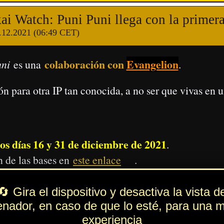
 tribu se ve potenciado.
derablemente.
0) que al nivel uno.
que al nivel uno.
que al nivel uno.
 daño (x1.2), o menos si no es así (x0.8).
aría otro Yo-kai.
 daño bastante superior
a lo que haría el mismo Yo-kai si no tuviera
Tribu
ntase con ventaja de
.
oquear habilidades secundarias.
en puntos de ayuda y misiones.
 son) y Super Nyanbo de Año Nuevo.