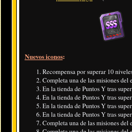
Si eres nuevo, recibirás 8.000 Puntos Y, Dinero Y, Exporbes Sag
También hay campaña de RT para conseguir hasta 8.000 Puntos