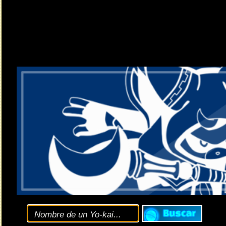
Clic
aquí
para consultar
opciones de búsqueda
y las
diferentes versiones
de la
E
El nuevo evento de Yo-kai Watch: Puni Puni
Noticia enviada por
ɐɯuǝ-pɹol
el 15.12.2021 (06:49 CET)
colaboración 
El nuevo evento de
Yo-kai Watch: Puni Puni
es una
Y ya está. No hay más. No hay introducción para otra IP tan conocid