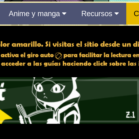
 min | 26 s
to actual
aquí
.
1 min | 26 s