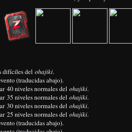
rados (x5), Secretos del Alma (x1), vidas (x50), etc.
 Y si se alcanzan los 80.000 RTs
(enlace aún no disponible)
.