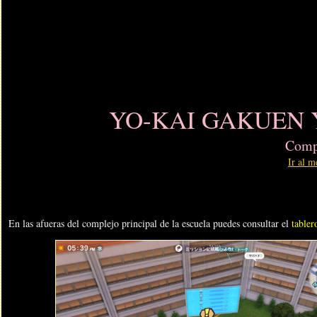
YO-KAI GAKUEN Y:
Compl
Ir al m
En las afueras del complejo principal de la escuela puedes consultar el
tabler