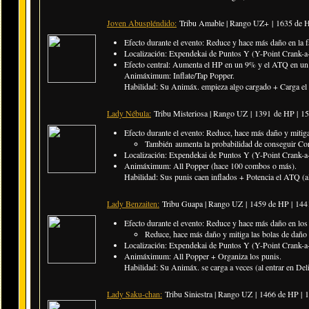
Joven Abuspléndido:
Tribu Amable | Rango UZ+ |
1635 de 
Efecto durante el evento: Reduce y hace más daño en la f
Localización: Expendekai de Puntos Y (Y-Point Crank-a-
Efecto central: Aumenta el HP en un 9% y el ATQ en un 6
Animáximum: Inflate/Tap Popper.
Habilidad: Su Animáx. empieza algo cargado + Carga el D
Lady Nébula:
Tribu Misteriosa | Rango UZ |
1391 de HP | 1
Efecto durante el evento: Reduce, hace más daño y mitiga
También aumenta la probabilidad de conseguir Co
Localización: Expendekai de Puntos Y (Y-Point Crank-a-
Animáximum: All Popper (hace 100 combos o más).
Habilidad: Sus punis caen inflados + Potencia el ATQ (al
Lady Benzaiten:
Tribu Guapa | Rango UZ |
1459 de HP | 14
Efecto durante el evento: Reduce y hace más daño en los p
Reduce, hace más daño y mitiga las bolas de daño 
Localización: Expendekai de Puntos Y (Y-Point Crank-a-
Animáximum: All Popper + Organiza los punis.
Habilidad: Su Animáx. se carga a veces (al entrar en Del
Lady Saku-chan:
Tribu Siniestra | Rango UZ |
1466 de HP | 