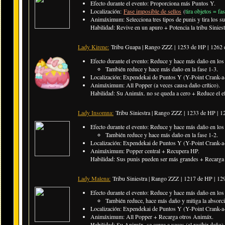
Efecto durante el evento: Proporciona más Puntos Y.
Localización:
Fase imposible de sellos
(
tira objetos = fa
Animáximum: Selecciona tres tipos de punis y tira los s
Habilidad: Revive en un apuro + Potencia la tribu Siniest
Lady Kirene:
Tribu Guapa | Rango ZZZ |
1253 de HP | 1262
Efecto durante el evento: Reduce y hace más daño en los
También reduce y hace más daño en la fase 1-3.
Localización: Expendekai de Puntos Y (Y-Point Crank-a-
Animáximum: All Popper (a veces causa daño crítico).
Habilidad: Su Animáx. no se queda a cero + Reduce el efe
Lady Insomna:
Tribu Siniestra | Rango ZZZ |
1233 de HP | 
Efecto durante el evento: Reduce y hace más daño en los
También reduce y hace más daño en la fase 1-2.
Localización: Expendekai de Puntos Y (Y-Point Crank-a-
Animáximum: Popper central + Recupera HP.
Habilidad: Sus punis pueden ser más grandes + Recarga o
Lady Malena:
Tribu Siniestra | Rango ZZZ |
1217 de HP | 12
Efecto durante el evento: Reduce y hace más daño en los p
También reduce, hace más daño y mitiga la absorci
Localización: Expendekai de Puntos Y (Y-Point Crank-a-
Animáximum: All Popper + Recarga otros Animáx.
Habilidad: Su Animáx. se carga a veces (al recibir daño)