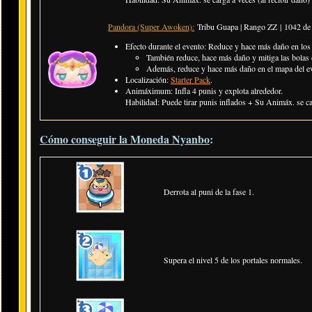
Pandora (Super Awoken):
Tribu Guapa | Rango ZZ |
1042 de
Efecto durante el evento: Reduce y hace más daño en los
También reduce, hace más daño y mitiga las bolas 
Además, reduce y hace más daño en el mapa del e
Localización:
Starter Pack
.
Animáximum: Infla 4 punis y explota alrededor.
Habilidad: Puede tirar punis inflados + Su Animáx. se car
Cómo conseguir la Moneda Nyanbo
:
Derrota al puni de la fase 1.
Supera el nivel 5 de los portales normales.