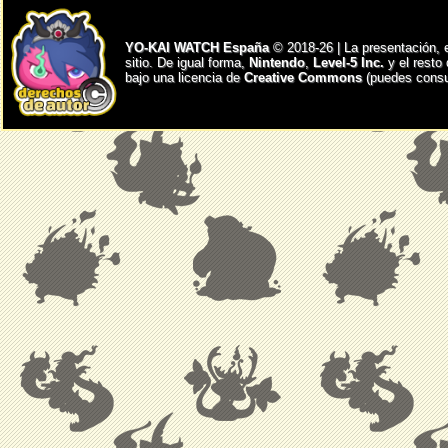
YO-KAI WATCH España
© 2018-26 | La presentación, 
sitio. De igual forma,
Nintendo
,
Level-5 Inc.
y el resto
bajo una licencia de
Creative Commons
(puedes consul