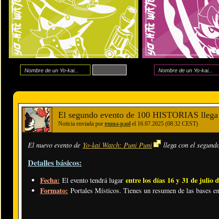
El segundo evento de 100 HISTORIAS llega 
Noticia enviada por
ɐɯuǝ-pɹol
el 16.07.2025 (08:32 CEST)
El nuevo evento de
Yo-kai Watch: Puni Puni
llega con el segund
Detalles básicos:
Fecha:
entre los días 16 y 31 de julio 
El evento tendrá lugar
Formato:
Portales Místicos. Tienes un resumen de las bases e