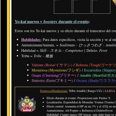
Yo-kai nuevos y
durante el evento
:
boosters
Estos son los Yo-kai nuevos y su efecto durante el transcurso del ev
Habilidades:
Para datos específicos, visita la sección y ve al 
Soultimate - ひっさつわざ - Amulti
Animáximum/Animáx. =
Skill - スキル - Compétence |
Fever
Habilidad =
Delirio:
Tribe - 種族
Tribu =
Valiente (Brave/イサマシ)
/
Robusta (Tough/ゴーケ
Misteriosa (Mysterious/フシギ)
/
Escurridiza (Sli
Guapa (Charming/プリチー)
/
Amable (Heartful/ポ
Siniestra (Eerie/ブキミー)
/
Oscura (Shady/ウスラカ
Expresso/Headasteam:
Tribu Amable | Rango UZ+ |
LLEGA
Efecto durante el evento: Proporciona más Puntos Y.
Localización: Expendekai de Monedas Youma (Youma Co
Efecto central: Aumenta el HP en un 3% y el ATQ en un 
Animáximum: All Popper + Refuerza el Delirio/Fever.
Habilidad: Cuanto menos HP tengas, más daño hará su An