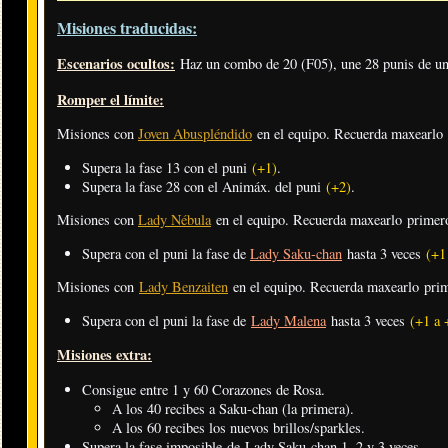
Misiones traducidas:
Escenarios ocultos:
Haz un combo de 20 (F05), une 28 punis de un
Romper el límite:
Misiones con
Joven Abuspléndido
en el equipo. Recuerda maxearlo
Supera la fase 13 con el puni
(+1)
.
Supera la fase 28 con el Animáx. del puni
(+2)
.
Misiones con
Lady Nébula
en el equipo. Recuerda maxearlo primer
Supera con el puni la fase de
Lady Saku-chan
hasta 3 veces
(+1
Misiones con
Lady Benzaiten
en el equipo. Recuerda maxearlo pri
Supera con el puni la fase de
Lady Malena
hasta 3 veces
(+1 a 
Misiones extra:
Consigue entre 1 y 60 Corazones de Rosa.
A los 40 recibes a Saku-chan (la primera).
A los 60 recibes los nuevos brillos/sparkles.
Supera la fase imposible de Lady Saku-chan 1, 2 y 3 veces.