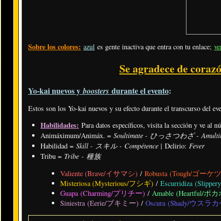
Sobre los colores:
azul
es gente inactiva que entra con tu enlace;
ve
Se agradece de corazó
Yo-kai nuevos y
durante el evento
:
boosters
Estos son los Yo-kai nuevos y su efecto durante el transcurso del ev
Habilidades:
Para datos específicos, visita la sección y ve al 
Soultimate - ひっさつわざ - Amulti
Animáximum/Animáx. =
Skill - スキル - Compétence |
Fever
Habilidad =
Delirio:
Tribe - 種族
Tribu =
Valiente (Brave/イサマシ)
/
Robusta (Tough/ゴーケ
Misteriosa (Mysterious/フシギ)
/
Escurridiza (Sli
Guapa (Charming/プリチー)
/
Amable (Heartful/ポ
Siniestra (Eerie/ブキミー)
/
Oscura (Shady/ウスラカ