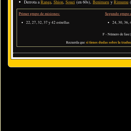
Derrota a
Ranga
,
Shion
,
Souei
(en 60s),
Benimaru
y
Rimumu
(
Primer grupo de misiones:
Segundo grupo d
22, 27, 32, 37 y 42 estrellas
24, 30, 36, 
F - Número de fase |
Recuerda que
si tienes dudas sobre la traduc