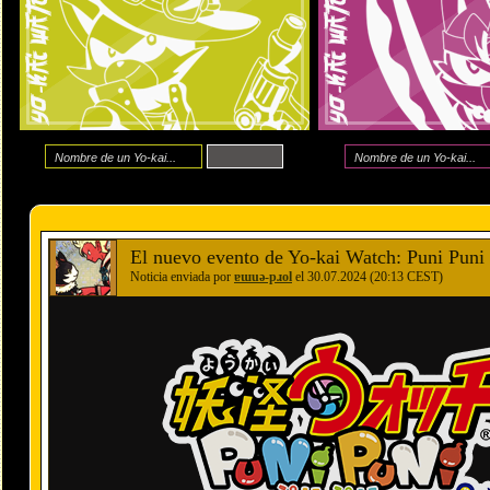
El nuevo evento de Yo-kai Watch: Puni Puni 
Noticia enviada por
ɐɯuǝ-pɹol
el 30.07.2024 (20:13 CEST)