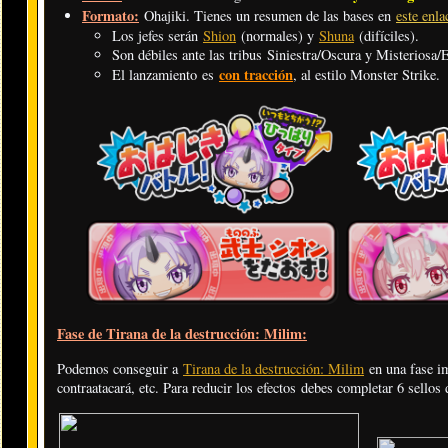
Formato:
Ohajiki. Tienes un resumen de las bases en
este enla
Los jefes serán
Shion
(normales) y
Shuna
(difíciles).
Son débiles ante las tribus Siniestra/Oscura y Misteriosa/E
con tracción
El lanzamiento es
, al estilo Monster Strike.
Fase de Tirana de la destrucción: Milim:
Podemos conseguir a
Tirana de la destrucción: Milim
en una fase im
contraatacará, etc. Para reducir los efectos debes completar 6 sellos