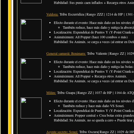
Habilidad: Sus punis caen inflados + Recarga otros Anim
Veldora:
Tribu Escurridiza | Rango ZZZ |
1214 de HP | 1301
Efecto durante el evento: Hace más daño en los niveles di
También reduce, hace más daño y mitiga la absorc
Localización: Expendekai de Puntos Y (Y-Point Crank-a-
Animáximum: All Popper (hace 100 combos o más)
Habilidad: Su Animáx. se carga a veces (al entrar en Delir
General samurái: Benimaru:
Tribu Valiente | Rango ZZ |
1029
Efecto durante el evento: Hace más daño en los niveles n
También reduce, hace más daño y mitiga las bolas
Localización: Expendekai de Puntos Y (Y-Point Crank-a-
Animáximum: All Popper + Recarga otros Animáx.
Habilidad: Su Animáx. se carga a veces (al entrar en Deli
Milim:
Tribu Guapa | Rango ZZ |
1037 de HP | 1164 de ATQ
Efecto durante el evento: Hace más daño en los niveles di
También reduce y hace más daño VS Souei.
Localización: Expendekai de Puntos Y (Y-Point Crank-a-
Animáximum: Popper central + Crea bolas extra grandes
Habilidad: Su Animáx. no se queda a cero + Puede tirar p
Agente secreto: Souei:
Tribu Oscura| Rango ZZ |
1029 de HP