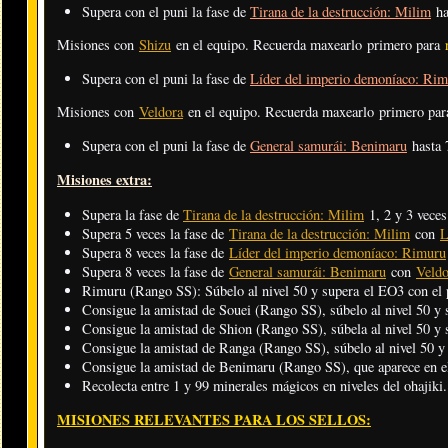
Supera con el puni la fase de
Tirana de la destrucción: Milim
ha
Misiones con
Shizu
en el equipo. Recuerda maxearlo primero para
Supera con el puni la fase de
Líder del imperio demoníaco: Ri
Misiones con
Veldora
en el equipo. Recuerda maxearlo primero pa
Supera con el puni la fase de
General samurái: Benimaru
hasta 
Misiones extra:
Supera la fase de
Tirana de la destrucción: Milim
1, 2 y 3 veces
Supera 5 veces la fase de
Tirana de la destrucción: Milim
con
L
Supera 8 veces la fase de
Líder del imperio demoníaco: Rimuru
Supera 8 veces la fase de
General samurái: Benimaru
con
Veldo
Rimuru (Rango SS): Súbelo al nivel 50 y supera el EO3 con el 
Consigue la amistad de Souei (Rango SS), súbelo al nivel 50 y 
Consigue la amistad de Shion (Rango SS), súbela al nivel 50 y 
Consigue la amistad de Ranga (Rango SS), súbelo al nivel 50 y 
Consigue la amistad de Benimaru (Rango SS), que aparece en el
Recolecta entre 1 y 99 minerales mágicos en niveles del ohajiki.
MISIONES RELEVANTES PARA LOS SELLOS: