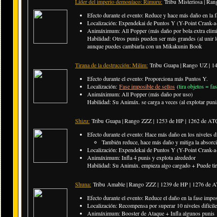
Líder del imperio demoníaco: Rimuru:
Tribu Misteriosa | Ran
Efecto durante el evento: Reduce y hace más daño en la f
Localización: Expendekai de Puntos Y (Y-Point Crank-a-
Animáximum: All Popper (más daño por bola extra elim
Habilidad: Otros punis pueden ser más grandes (al unir 
aunque puedes cambiarla con un Mikakunin Book
Tirana de la destrucción: Milim:
Tribu Guapa | Rango UZ |
14
Efecto durante el evento: Proporciona más Puntos Y.
Localización:
Fase imposible de sellos
(
tira objetos = fa
Animáximum: All Popper (más daño por uso)
Habilidad: Su Animáx. se carga a veces (al explotar pun
Shizu:
Tribu Guapa | Rango ZZZ |
1253 de HP | 1262 de AT
Efecto durante el evento: Hace más daño en los niveles di
También reduce, hace más daño y mitiga la absor
Localización: Expendekai de Puntos Y (Y-Point Crank-a-
Animáximum: Infla 4 punis y explota alrededor
Habilidad: Su Animáx. empieza algo cargado + Puede tira
Shuna:
Tribu Amable | Rango ZZZ |
1239 de HP | 1276 de 
Efecto durante el evento: Reduce el daño en la fase impos
Localización: Recompensa por superar 10 niveles difícile
Animáximum: Booster de Ataque + Infla algunos punis