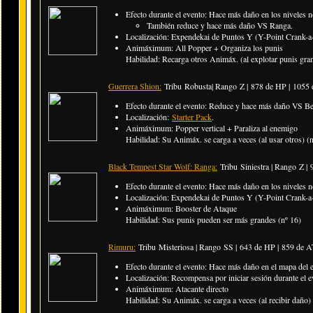
Efecto durante el evento: Hace más daño en los niveles n
También reduce y hace más daño VS Ranga.
Localización: Expendekai de Puntos Y (Y-Point Crank-a-
Animáximum: All Popper + Organiza los punis
Habilidad: Recarga otros Animáx. (al explotar punis gran
Guerrera Shion:
Tribu Robusta| Rango Z |
878 de HP | 1055
Efecto durante el evento: Reduce y hace más daño VS Ben
Localización:
Starter Pack
.
Animáximum: Popper vertical + Paraliza al enemigo
Habilidad: Su Animáx. se carga a veces (al usar otros) (
Black Tempest Star Wolf: Ranga:
Tribu Siniestra | Rango Z |
Efecto durante el evento: Hace más daño en los niveles n
Localización: Expendekai de Puntos Y (Y-Point Crank-a-
Animáximum: Booster de Ataque
Habilidad: Sus punis pueden ser más grandes (nº 16)
Rimuru:
Tribu Misteriosa | Rango SS |
643 de HP | 859 de 
Efecto durante el evento: Hace más daño en el mapa del 
Localización: Recompensa por iniciar sesión durante el e
Animáximum: Atacante directo
Habilidad: Su Animáx. se carga a veces (al recibir daño)