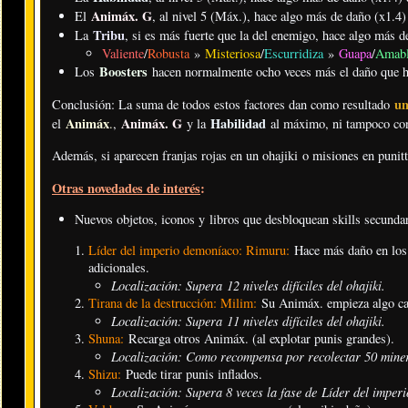
Animáx. G
El
, al nivel 5 (Máx.), hace algo más de daño (x1.4)
Tribu
La
, si es más fuerte que la del enemigo, hace algo más d
Valiente
/
Robusta
»
Misteriosa
/
Escurridiza
»
Guapa
/
Amab
Boosters
Los
hacen normalmente ocho veces más el daño que ha
un
Conclusión: La suma de todos estos factores dan como resultado
Animáx
Animáx. G
Habilidad
el
.
,
y la
al máximo, ni tampoco co
Además, si aparecen franjas rojas en un ohajiki o misiones en punit
Otras novedades de interés
:
Nuevos objetos, iconos y libros que desbloquean skills secundar
Líder del imperio demoníaco: Rimuru:
Hace más daño en los o
adicionales.
Localización: Supera 12 niveles difíciles del ohajiki
.
Tirana de la destrucción: Milim:
Su Animáx. empieza algo ca
Localización: Supera 11 niveles difíciles del ohajiki
.
Shuna:
Recarga otros Animáx. (al explotar punis grandes).
Localización: Como recompensa por recolectar 50 miner
Shizu:
Puede tirar punis inflados.
Localización: Supera 8 veces la fase de Líder del imper