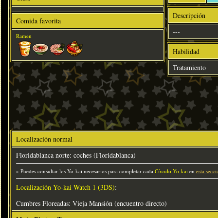
Descripción
Comida favorita
---
Ramen
Habilidad
Tratamiento
Localización normal
Floridablanca norte: coches (Floridablanca)
» Puedes consultar los Yo-kai necesarios para completar cada
Círculo Yo-kai
en
esta secci
Localización Yo-kai Watch 1 (3DS)
:
Cumbres Floreadas: Vieja Mansión (encuentro directo)