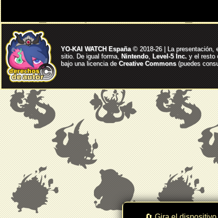
YO-KAI WATCH España
© 2018-26 | La presentación, 
sitio. De igual forma,
Nintendo
,
Level-5 Inc.
y el resto
bajo una licencia de
Creative Commons
(puedes consul
🔄 Gira el dispositivo