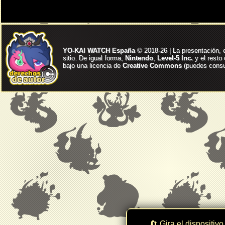
YO-KAI WATCH España
© 2018-26 | La presentación, 
sitio. De igual forma,
Nintendo
,
Level-5 Inc.
y el resto
bajo una licencia de
Creative Commons
(puedes consul
🔄 Gira el dispositivo