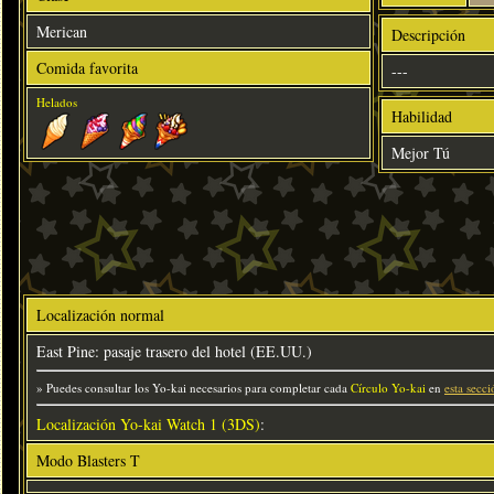
Merican
Descripción
Comida favorita
---
Helados
Habilidad
Mejor Tú
Localización normal
East Pine: pasaje trasero del hotel (EE.UU.)
» Puedes consultar los Yo-kai necesarios para completar cada
Círculo Yo-kai
en
esta secci
Localización Yo-kai Watch 1 (3DS)
:
Modo Blasters T