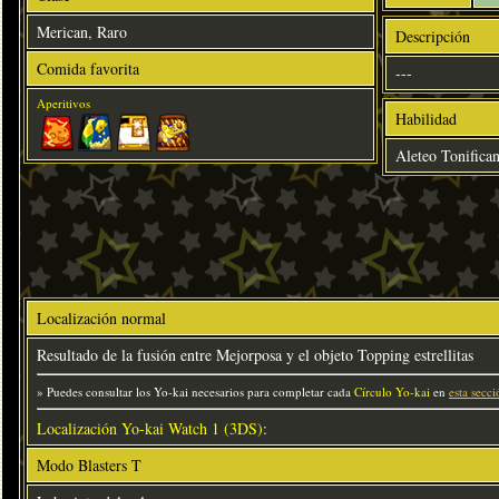
Merican, Raro
Descripción
Comida favorita
---
Aperitivos
Habilidad
Aleteo Tonifican
Localización normal
Resultado de la fusión entre Mejorposa y el objeto Topping estrellitas
» Puedes consultar los Yo-kai necesarios para completar cada
Círculo Yo-kai
en
esta secci
Localización Yo-kai Watch 1 (3DS)
:
Modo Blasters T