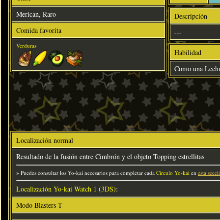
Merican, Raro
Descripción
Comida favorita
---
Verduras
Habilidad
Como una Lech
Localización normal
Resultado de la fusión entre Cimbrón y el objeto Topping estrellitas
» Puedes consultar los Yo-kai necesarios para completar cada
Círculo Yo-kai
en
esta secci
Localización Yo-kai Watch 1 (3DS)
:
Modo Blasters T