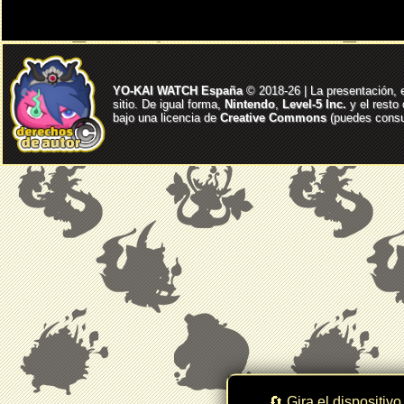
YO-KAI WATCH España
© 2018-26 | La presentación, 
sitio. De igual forma,
Nintendo
,
Level-5 Inc.
y el resto
bajo una licencia de
Creative Commons
(puedes consul
🔄 Gira el dispositivo