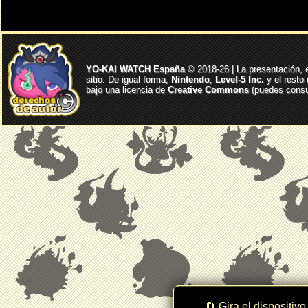
YO-KAI WATCH España
© 2018-26 | La presentación, 
sitio. De igual forma,
Nintendo
,
Level-5 Inc.
y el resto
bajo una licencia de
Creative Commons
(puedes consul
🔄 Gira el dispositivo