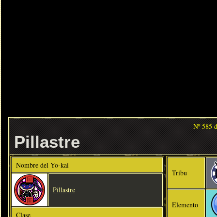
Nº 585 
Pillastre
Nombre del Yo-kai
Tribu
Pillastre
Elemento
Clase