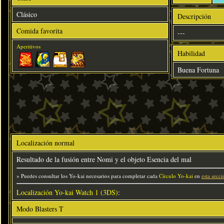
Clásico
Descripción
Comida favorita
---
Aperitivos
Habilidad
Buena Fortuna
Localización normal
Resultado de la fusión entre Nomi y el objeto Esencia del mal
» Puedes consultar los Yo-kai necesarios para completar cada
Círculo Yo-kai
en
esta secci
Localización Yo-kai Watch 1 (3DS)
:
Modo Blasters T