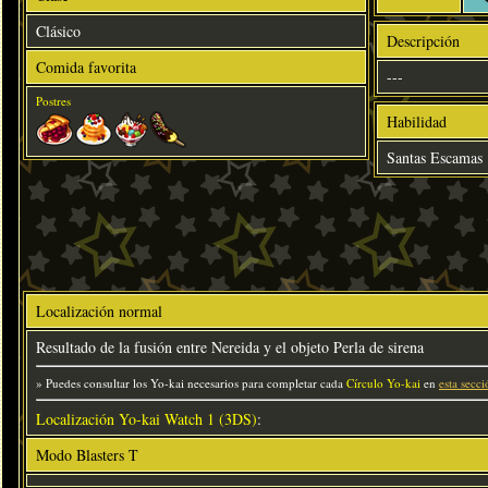
Clásico
Descripción
Comida favorita
---
Postres
Habilidad
Santas Escamas
Localización normal
Resultado de la fusión entre Nereida y el objeto Perla de sirena
» Puedes consultar los Yo-kai necesarios para completar cada
Círculo Yo-kai
en
esta secci
Localización Yo-kai Watch 1 (3DS)
:
Modo Blasters T