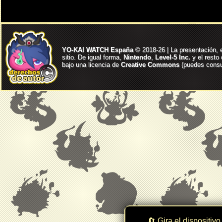
YO-KAI WATCH España
© 2018-26 | La presentación, 
sitio. De igual forma,
Nintendo
,
Level-5 Inc.
y el resto
bajo una licencia de
Creative Commons
(puedes consul
🔄 Gira el dispositivo