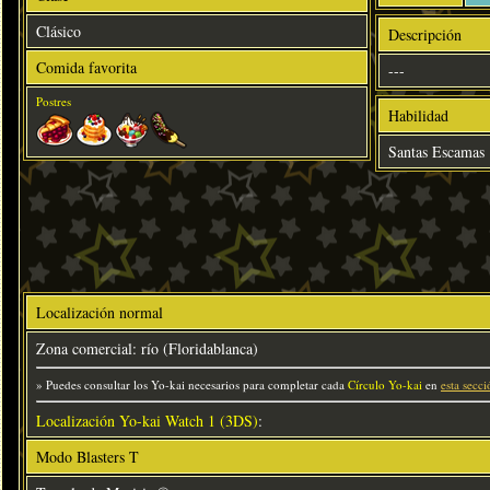
Clásico
Descripción
Comida favorita
---
Postres
Habilidad
Santas Escamas
Localización normal
Zona comercial: río (Floridablanca)
» Puedes consultar los Yo-kai necesarios para completar cada
Círculo Yo-kai
en
esta secci
Localización Yo-kai Watch 1 (3DS)
:
Modo Blasters T