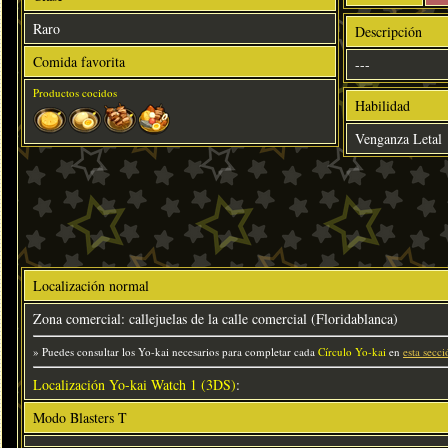
Raro
Descripción
Comida favorita
---
Productos cocidos
Habilidad
Venganza Letal
Localización normal
Zona comercial: callejuelas de la calle comercial (Floridablanca)
» Puedes consultar los Yo-kai necesarios para completar cada
Círculo Yo-kai
en
esta secci
Localización Yo-kai Watch 1 (3DS)
:
Modo Blasters T