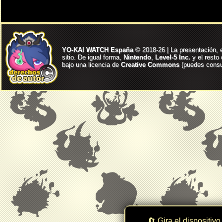
YO-KAI WATCH España
© 2018-26 | La presentación, 
sitio. De igual forma,
Nintendo
,
Level-5 Inc.
y el resto
bajo una licencia de
Creative Commons
(puedes consul
🔄 Gira el dispositivo