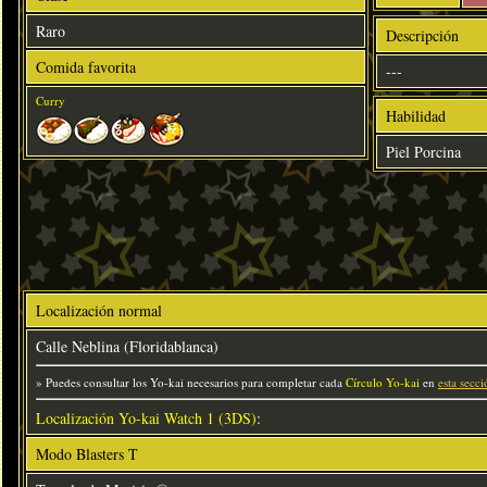
Raro
Descripción
Comida favorita
---
Curry
Habilidad
Piel Porcina
Localización normal
Calle Neblina (Floridablanca)
» Puedes consultar los Yo-kai necesarios para completar cada
Círculo Yo-kai
en
esta secci
Localización Yo-kai Watch 1 (3DS)
:
Modo Blasters T