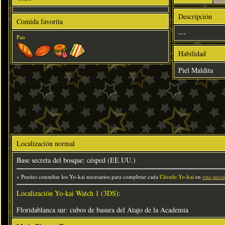
Descripción
Comida favorita
---
Pan
Habilidad
Piel Maldita
Localización normal
Base secreta del bosque: césped (EE.UU.)
» Puedes consultar los Yo-kai necesarios para completar cada
Círculo Yo-kai
en
esta secci
Localización Yo-kai Watch 1 (3DS)
:
Floridablanca sur: cubos de basura del Atajo de la Academia