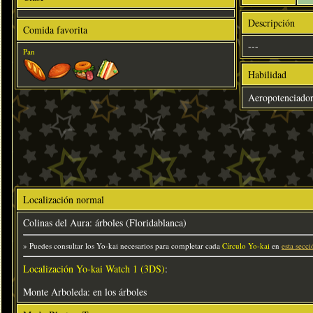
Descripción
Comida favorita
---
Pan
Habilidad
Aeropotenciado
Localización normal
Colinas del Aura: árboles (Floridablanca)
» Puedes consultar los Yo-kai necesarios para completar cada
Círculo Yo-kai
en
esta secci
Localización Yo-kai Watch 1 (3DS)
:
Monte Arboleda: en los árboles