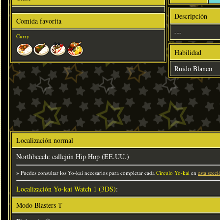
Descripción
Comida favorita
---
Curry
Habilidad
Ruido Blanco
Localización normal
Northbeech: callejón Hip Hop (EE.UU.)
» Puedes consultar los Yo-kai necesarios para completar cada
Círculo Yo-kai
en
esta secci
Localización Yo-kai Watch 1 (3DS)
:
Modo Blasters T