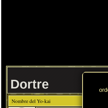
Ente
Dortre
Elemento
Clase
Raro
Descripción
Comida favorita
---
Pescado
Habilidad
Como un Rayo
Localización normal
Resultado de la fusión entre Ludorái y el objeto Espada sagrada
» Puedes consultar los Yo-kai necesarios para completar cada
Círculo Yo-kai
en
esta sección
.