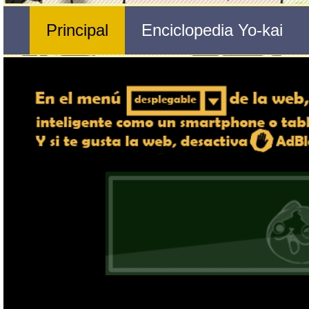
Nº 46 
Dortre
🔄 Gira el dispositivo
ordenador, en caso de qu
exper
Nombre del Yo-kai
Tribu