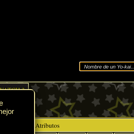
VEL
159