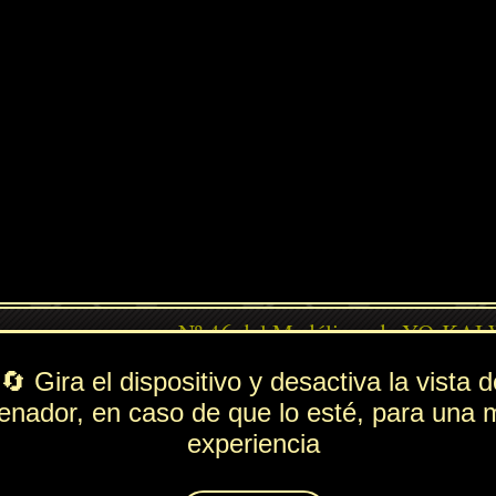
PV
FUE
ESP
DEF
ndido
445
250
61
146
Lista de movimientos
Rol
---
Ataque
Tajo Luminoso
Técnica
Chispa
Espiritación
Espada Sagrada
Animáximum
Tajo Sagrado