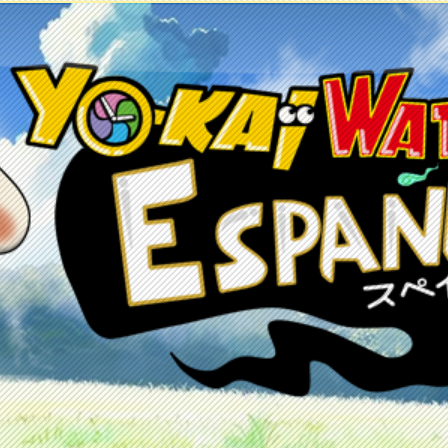
etos
Juegos
Anime y manga
Recursos
C