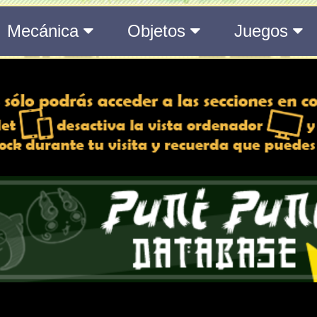
del Medálium de YO-KAI WATCH 3
 y desactiva la vista de
e lo esté, para una mejor
iencia
Atributos
Rango