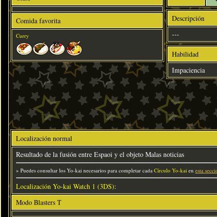
Descripción
Comida favorita
---
Curry
Habilidad
Impaciencia
Localización normal
Resultado de la fusión entre Espaoi y el objeto Malas noticias
» Puedes consultar los Yo-kai necesarios para completar cada
Círculo Yo-kai
en
esta secci
Localización Yo-kai Watch 1 (3DS)
:
Modo Blasters T