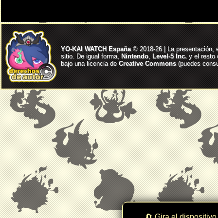
YO-KAI WATCH España
© 2018-26 | La presentación, 
sitio. De igual forma,
Nintendo
,
Level-5 Inc.
y el resto
bajo una licencia de
Creative Commons
(puedes consul
🔄 Gira el dispositivo