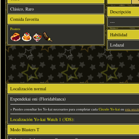
Clásico, Raro
Descripción
Comida favorita
---
Postres
Habilidad
Lodazal
Localización normal
Expendekai oni (Floridablanca)
» Puedes consultar los Yo-kai necesarios para completar cada
Círculo Yo-kai
en
esta secci
Localización Yo-kai Watch 1 (3DS)
:
Modo Blasters T