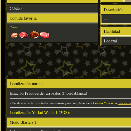
Clásico
Descripción
Comida favorita
---
Carne
Habilidad
Lodazal
Localización normal
Estación Pradoverde: arrozales (Floridablanca)
» Puedes consultar los Yo-kai necesarios para completar cada
Círculo Yo-kai
en
esta secci
Localización Yo-kai Watch 1 (3DS)
:
Modo Blasters T