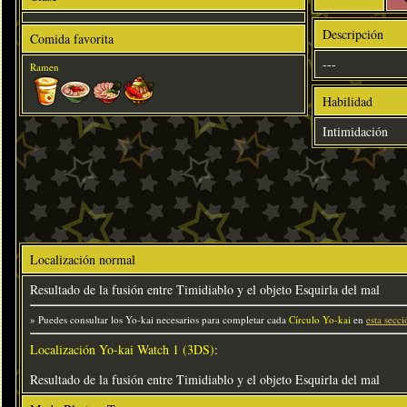
Descripción
Comida favorita
---
Ramen
Habilidad
Intimidación
Localización normal
Resultado de la fusión entre Timidiablo y el objeto Esquirla del mal
» Puedes consultar los Yo-kai necesarios para completar cada
Círculo Yo-kai
en
esta secci
Localización Yo-kai Watch 1 (3DS)
:
Resultado de la fusión entre Timidiablo y el objeto Esquirla del mal