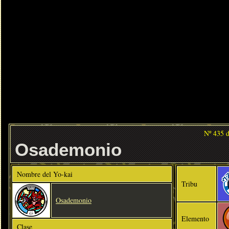
Nº 435 
Osademonio
Nombre del Yo-kai
Tribu
Osademonio
Elemento
Clase