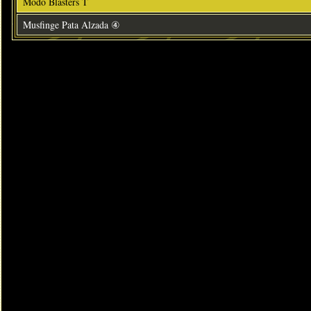
Modo Blasters T
Musfinge Pata Alzada ④