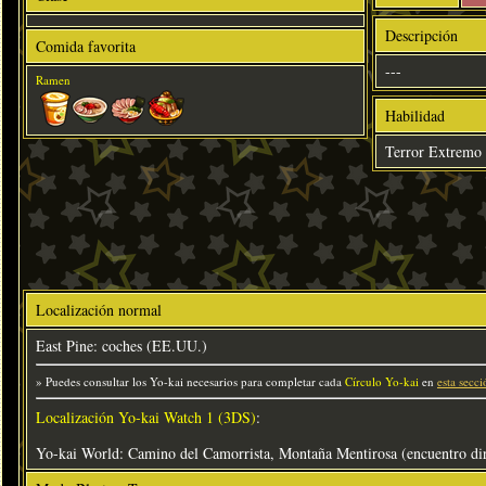
Descripción
Comida favorita
---
Ramen
Habilidad
Terror Extremo
Localización normal
East Pine: coches (EE.UU.)
» Puedes consultar los Yo-kai necesarios para completar cada
Círculo Yo-kai
en
esta secci
Localización Yo-kai Watch 1 (3DS)
:
Yo-kai World: Camino del Camorrista, Montaña Mentirosa (encuentro dir