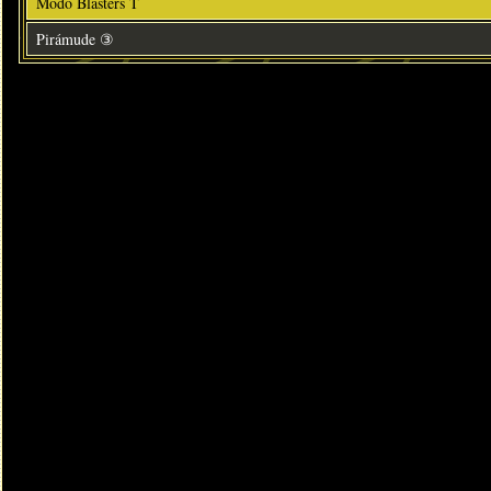
Modo Blasters T
Pirámude ③