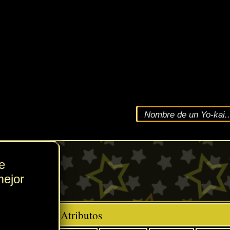
VEL
70