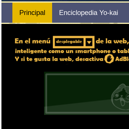
Nº 433 
🔄 Gira el dispositivo
Tripasqueleto
ordenador, en caso de qu
exper
Nombre del Yo-kai
Ente
Tribu