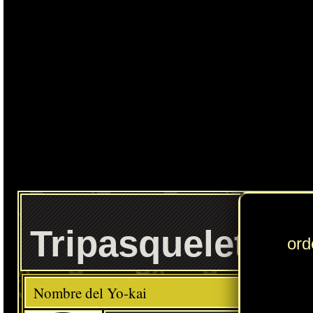
Tripasqueleto
Elemento
Clase
Raro
Descripción
Comida favorita
---
Lácteos
Habilidad
Todo o Nada
Localización normal
Rueda Sueños: Moneda 5 estrellas (EE.UU.)
» Puedes consultar los Yo-kai necesarios para completar cada
Círculo Yo-kai
en
esta sección
.