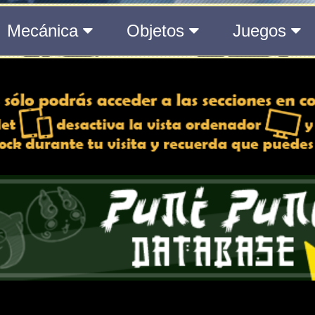
del Medálium de YO-KAI WATCH 3
 y desactiva la vista de
e lo esté, para una mejor
iencia
Atributos
ndido
Rango