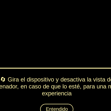
PV
FUE
ESP
DEF
467
238
78
193
Rol
---
Lista de movimientos
Ataque
Paliza
Técnica
Tornado
Espiritación
Locura Expendekai
Animáximum
Tragaperras