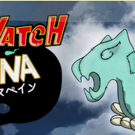
etos
Juegos
Anime y manga
Recursos
C