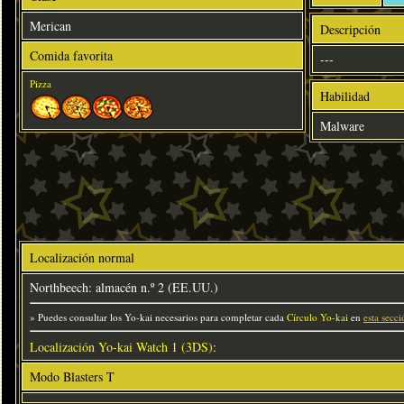
Merican
Descripción
Comida favorita
---
Pizza
Habilidad
Malware
Localización normal
Northbeech: almacén n.º 2 (EE.UU.)
» Puedes consultar los Yo-kai necesarios para completar cada
Círculo Yo-kai
en
esta secci
Localización Yo-kai Watch 1 (3DS)
:
Modo Blasters T