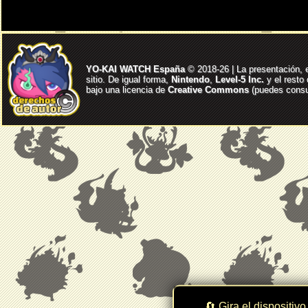
YO-KAI WATCH España
© 2018-26 | La presentación, 
sitio. De igual forma,
Nintendo
,
Level-5 Inc.
y el resto
bajo una licencia de
Creative Commons
(puedes consul
🔄 Gira el dispositivo