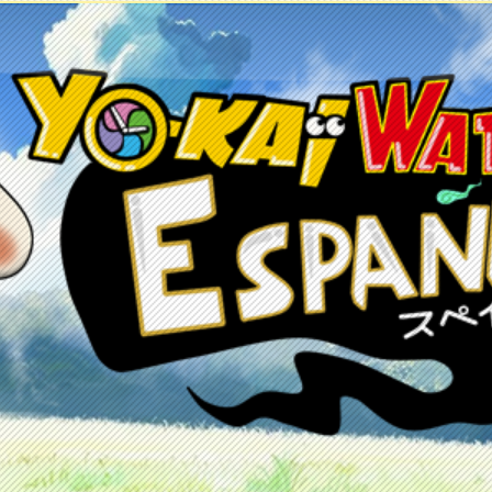
etos
Juegos
Anime y manga
Recursos
C