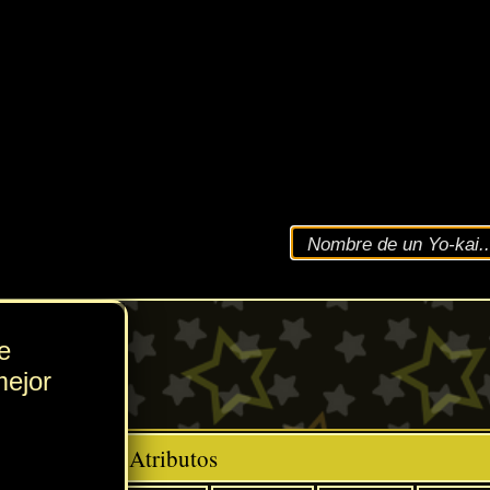
VEL
106