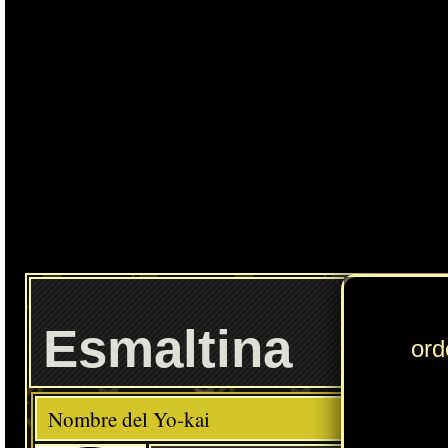
Esmaltina
Elemento
Clase
Merican
Descripción
Comida favorita
---
Tempura
Habilidad
Limpieza Primav
Localización normal
Mansión Hazeltine: archivo (EE.UU.)
» Puedes consultar los Yo-kai necesarios para completar cada
Círculo Yo-kai
en
esta sección
.