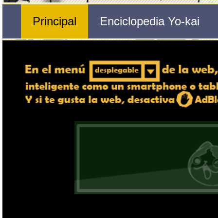
Nº 360 
🔄 Gira el dispositivo
Esmaltina
ordenador, en caso de qu
exper
Nombre del Yo-kai
Ente
Tribu