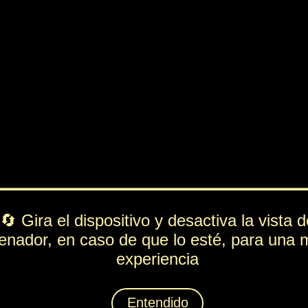
PV
FUE
ESP
DEF
449
46
231
161
Rol
---
Lista de movimientos
Ataque
Mordisco
Técnica
Recuperación
eral
Espiritación
Defensa Dental
Animáximum
Blanqueo Brillante