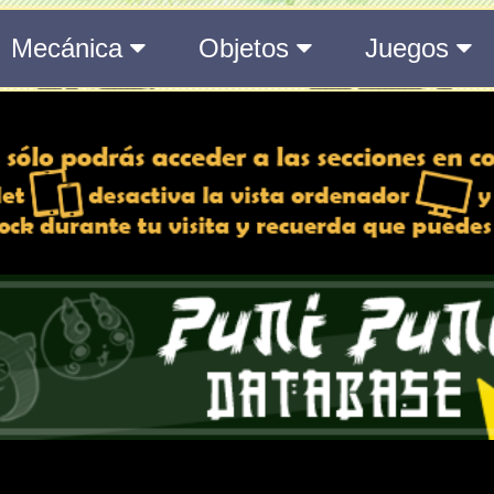
del Medálium de YO-KAI WATCH 3
 y desactiva la vista de
e lo esté, para una mejor
iencia
Atributos
ndido
Rango