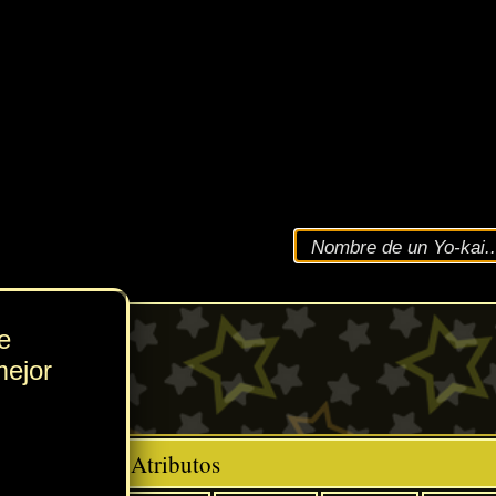
VEL
176