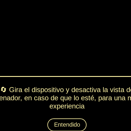
PV
FUE
ESP
DEF
291
45
171
83
Rol
---
Lista de movimientos
Ataque
Lengüetada
Técnica
Recuperación
Espiritación
Lamentones
Animáximum
Lametón Mimoso