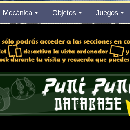
del Medálium de YO-KAI WATCH 3
 y desactiva la vista de
e lo esté, para una mejor
iencia
Atributos
ndido
Rango