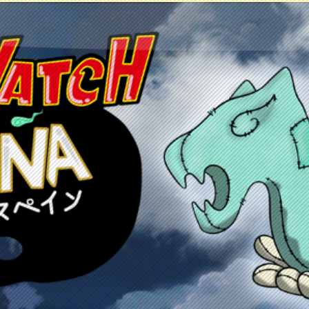
etos
Juegos
Anime y manga
Recursos
C