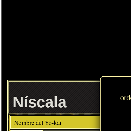
Níscala
Elemento
Clase
Descripción
Comida favorita
---
Verduras
Habilidad
Relamido
Localización normal
Monte Arboleda: arbustos (Floridablanca)
» Puedes consultar los Yo-kai necesarios para completar cada
Círculo Yo-kai
en
esta sección
.