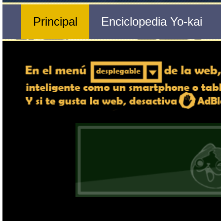
Nº 320 
🔄 Gira el dispositivo
Níscala
ordenador, en caso de qu
exper
Nombre del Yo-kai
Ente
Tribu