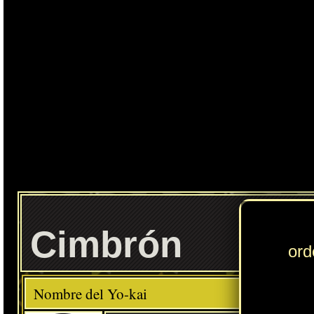
Ente
Cimbrón
Elemento
Clase
Descripción
Comida favorita
---
Ramen
Habilidad
Revoloteo
Localización normal
Floridablanca sur: océano (Floridablanca)
» Puedes consultar los Yo-kai necesarios para completar cada
Círculo Yo-kai
en
esta sección
.