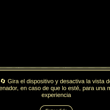
ndido
PV
FUE
ESP
DEF
330
136
160
65
Rol
---
Lista de movimientos
Ataque
Bofetón
Técnica
Recuperación
Espiritación
Wakame Sano
Animáximum
Onda Cimbreante