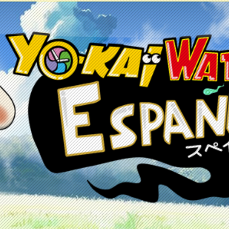
etos
Juegos
Anime y manga
Recursos
C