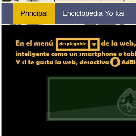
Nº 311 
🔄 Gira el dispositivo
Cimbrón
ordenador, en caso de qu
exper
Nombre del Yo-kai
Tribu