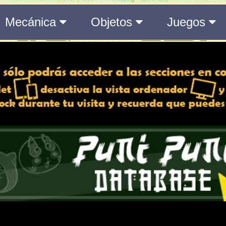
del Medálium de YO-KAI WATCH 3
 y desactiva la vista de
e lo esté, para una mejor
iencia
Atributos
Rango