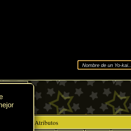
VEL
117