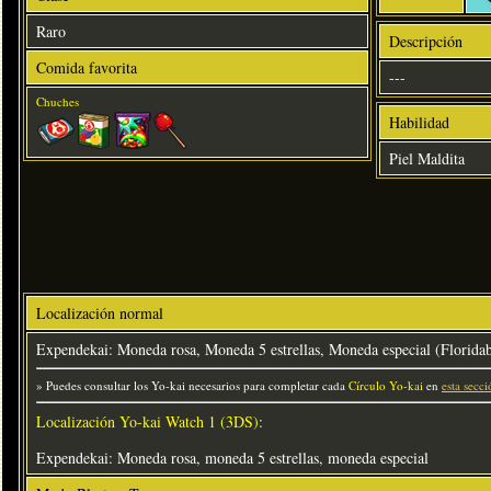
Raro
Descripción
Comida favorita
---
Chuches
Habilidad
Piel Maldita
Localización normal
Expendekai: Moneda rosa, Moneda 5 estrellas, Moneda especial (Florida
» Puedes consultar los Yo-kai necesarios para completar cada
Círculo Yo-kai
en
esta secci
Localización Yo-kai Watch 1 (3DS)
:
Expendekai: Moneda rosa, moneda 5 estrellas, moneda especial