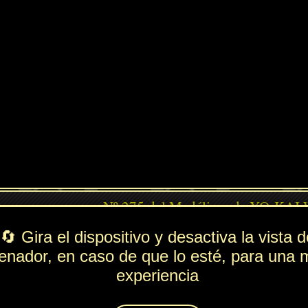
PV
FUE
ESP
DEF
ndido
354
37
161
119
Rol
---
Lista de movimientos
Ataque
Bofetón
Técnica
Ventisca
r
Espiritación
Entumecer
Animáximum
Sorbete de Nieve