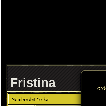
Ente
Fristina
Elemento
Clase
Descripción
Comida favorita
---
Chuches
Habilidad
Hielopotenciado
Localización normal
Floridablanca sur: patio trasero del Fristi (Floridablanca)
» Puedes consultar los Yo-kai necesarios para completar cada
Círculo Yo-kai
en
esta sección
.