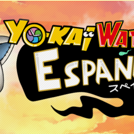
etos
Juegos
Anime y manga
Recursos
C