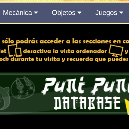
del Medálium de YO-KAI WATCH 3
 y desactiva la vista de
e lo esté, para una mejor
iencia
Atributos
Rango