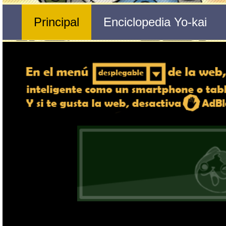
Nº 275 
Fristina
🔄 Gira el dispositivo
ordenador, en caso de qu
exper
Nombre del Yo-kai
Tribu