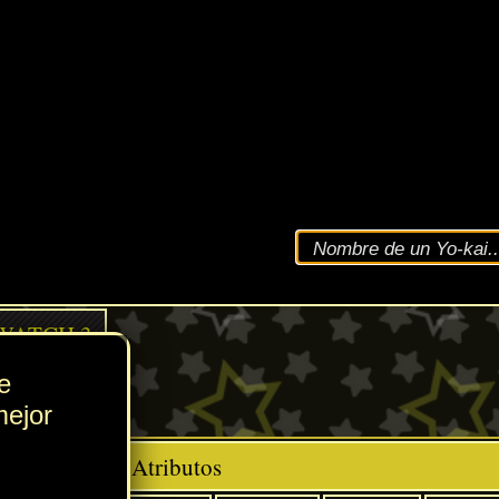
VEL
212