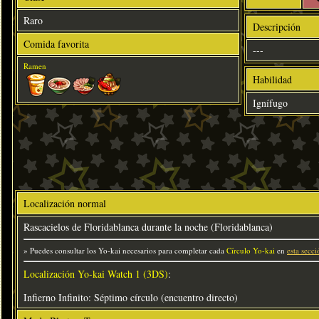
Raro
Descripción
Comida favorita
---
Ramen
Habilidad
Ignífugo
Localización normal
Rascacielos de Floridablanca durante la noche (Floridablanca)
» Puedes consultar los Yo-kai necesarios para completar cada
Círculo Yo-kai
en
esta secci
Localización Yo-kai Watch 1 (3DS)
:
Infierno Infinito: Séptimo círculo (encuentro directo)