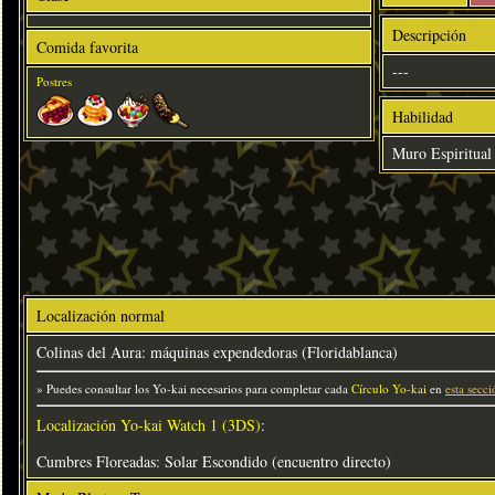
Descripción
Comida favorita
---
Postres
Habilidad
Muro Espiritual
Localización normal
Colinas del Aura: máquinas expendedoras (Floridablanca)
» Puedes consultar los Yo-kai necesarios para completar cada
Círculo Yo-kai
en
esta secci
Localización Yo-kai Watch 1 (3DS)
:
Cumbres Floreadas: Solar Escondido (encuentro directo)