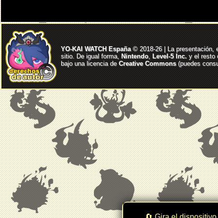
YO-KAI WATCH España
© 2018-26 | La presentación, 
sitio. De igual forma,
Nintendo
,
Level-5 Inc.
y el resto
bajo una licencia de
Creative Commons
(puedes consul
🔄 Gira el dispositivo