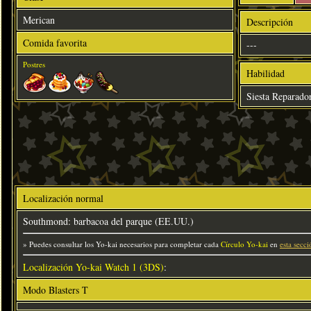
Merican
Descripción
Comida favorita
---
Postres
Habilidad
Siesta Reparado
Localización normal
Southmond: barbacoa del parque (EE.UU.)
» Puedes consultar los Yo-kai necesarios para completar cada
Círculo Yo-kai
en
esta secci
Localización Yo-kai Watch 1 (3DS)
:
Modo Blasters T